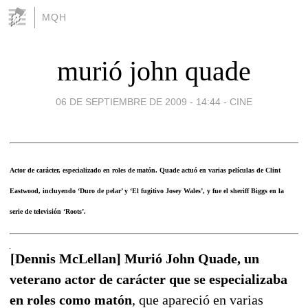
MQH
murió john quade
06 DE SEPTIEMBRE DE 2009 - 14:44
-
CINE
Actor de carácter, especializado en roles de matón. Quade actuó en varias películas de Clint
Eastwood, incluyendo ‘Duro de pelar’ y ‘El fugitivo Josey Wales’, y fue el sheriff Biggs en la
serie de televisión ‘Roots’.
[Dennis McLellan] Murió John Quade, un
veterano actor de carácter que se especializaba
en roles como matón
, que apareció en varias