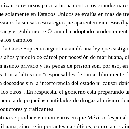
izando recursos para la lucha contra los grandes narco
ue solamente en Estados Unidos se evalúa en más de tre
Esta es la sensata estrategia que aparentemente Brasil 
ptar y el gobierno de Obama ha adoptado prudentement
re los cambios.
 la Corte Suprema argentina anuló una ley que castiga 
os años y medio de cárcel por posesión de marihuana, d
n asunto privado y las penas de prisión son, por eso, en
s. Los adultos son "responsables de tomar libremente d
da deseados sin la interferencia del estado ni causar dañ
 los otros". En respuesta, el gobierno está preparando u
tenencia de pequeñas cantidades de drogas al mismo ti
oductores y traficantes.
ntina se produce en momentos en que México despenali
huana, sino de importantes narcóticos, como la cocaína