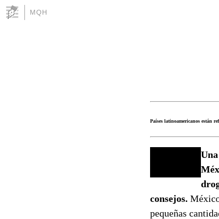
MQH
Países latinoamericanos están r
Una 
Méxi
drog
consejos.
México 
pequeñas cantidad