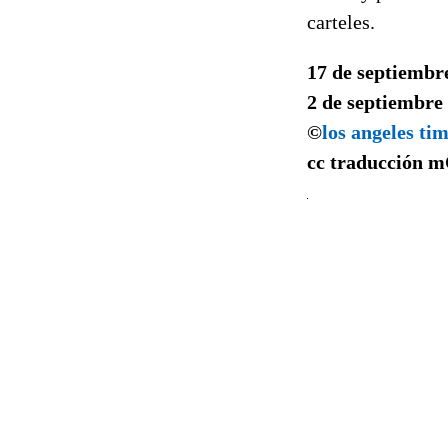
carteles.
17 de septiembr
2 de septiembre
©
los angeles ti
cc traducción
m