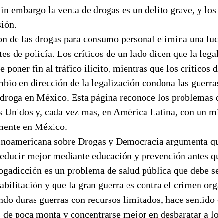
n embargo la venta de drogas es un delito grave, y los 
sión.
ón de las drogas para consumo personal elimina una luc
es de policía. Los críticos de un lado dicen que la legal
 poner fin al tráfico ilícito, mientras que los críticos 
bio en dirección de la legalización condona las guerras
la droga en México. Esta página reconoce los problemas
s Unidos y, cada vez más, en América Latina, con un 
mente en México.
inoamericana sobre Drogas y Democracia argumenta q
reducir mejor mediante educación y prevención antes q
rogadicción es un problema de salud pública que debe se
bilitación y que la gran guerra es contra el crimen or
ando duras guerras con recursos limitados, hace sentido e
s de poca monta y concentrarse mejor en desbaratar a lo