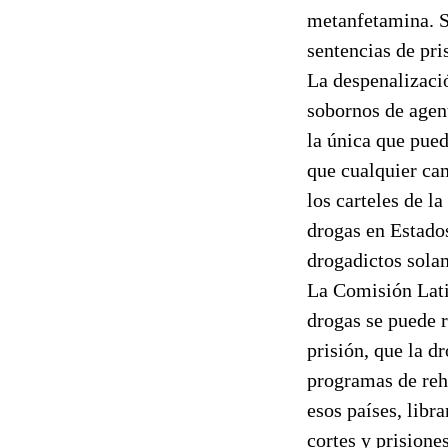
metanfetamina. Si
sentencias de pri
La despenalizaci
sobornos de agent
la única que puede
que cualquier cam
los carteles de 
drogas en Estado
drogadictos sola
La Comisión Lat
drogas se puede 
prisión, que la d
programas de reha
esos países, libr
cortes y prisione