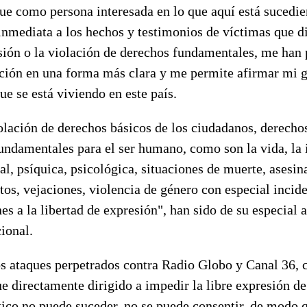
ue como persona interesada en lo que aquí está sucedie
inmediata a los hechos y testimonios de víctimas que d
esión o la violación de derechos fundamentales, me han
ación en una forma más clara y me permite afirmar mi 
ue se está viviendo en este país.
olación de derechos básicos de los ciudadanos, derecho
undamentales para el ser humano, como son la vida, la i
al, psíquica, psicológica, situaciones de muerte, asesina
atos, vejaciones, violencia de género con especial incide
es a la libertad de expresión", han sido de su especial
cional.
los ataques perpetrados contra Radio Globo y Canal 36,
e directamente dirigido a impedir la libre expresión de
ico no puede suceder, no se puede consentir, de modo q