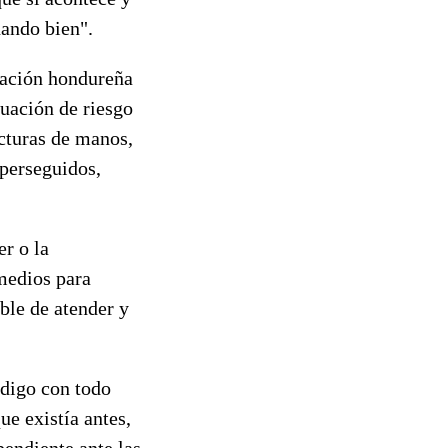
nando bien".
nación hondureña
tuación de riesgo
acturas de manos,
 perseguidos,
er o la
 medios para
ble de atender y
 digo con todo
ue existía antes,
endiente ante las