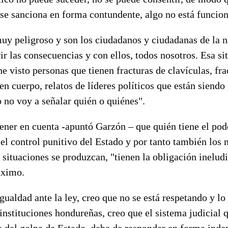
 se sanciona en forma contundente, algo no está funcio
uy peligroso y son los ciudadanos y ciudadanas de la 
rir las consecuencias y con ellos, todos nosotros. Esa si
he visto personas que tienen fracturas de clavículas, fr
 en cuerpo, relatos de líderes políticos que están siendo
 no voy a señalar quién o quiénes".
tener en cuenta -apuntó Garzón – que quién tiene el pod
el control punitivo del Estado y por tanto también los
 situaciones se produzcan, "tienen la obligación ineludi
áximo.
igualdad ante la ley, creo que no se está respetando y lo
 instituciones hondureñas, creo que el sistema judicial q
s del golpe de Estado, debe de responder en forma indep