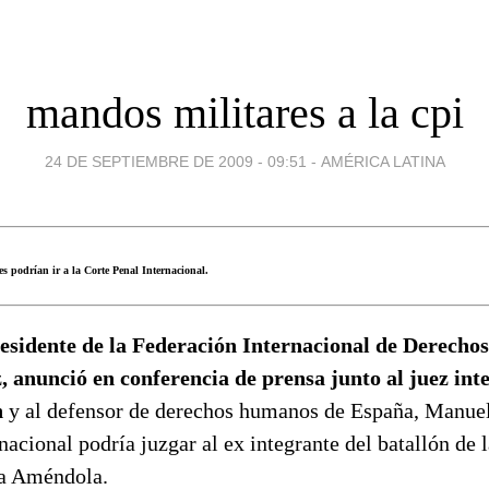
mandos militares a la cpi
24 DE SEPTIEMBRE DE 2009 - 09:51
-
AMÉRICA LATINA
s podrían ir a la Corte Penal Internacional.
esidente de la Federación Internacional de Derech
 anunció en conferencia de prensa junto al juez int
n
y al defensor de derechos humanos de España, Manuel
nacional podría juzgar al ex integrante del batallón de 
ya Améndola.