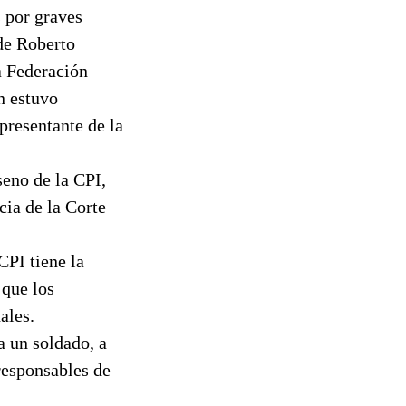
s por graves
de Roberto
a Federación
n estuvo
presentante de la
seno de la CPI,
cia de la Corte
CPI tiene la
 que los
ales.
a un soldado, a
 responsables de