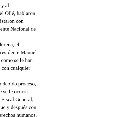
 y al
l Ollé, hablaron
vistaron con
rente Nacional de
dureña, el
presidente Manuel
s como se le han
 con cualquier
un debido proceso,
e se le ocurra
l Fiscal General,
que y después con
 derechos humanos.