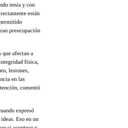
ndo tenía y con
irectamente están
 permitido
gran preocupación
s que afectan a
ntegridad física,
to, lesiones,
ncia en las
 atención, comentó
 cuando expresó
 ideas. Eso en un
ue si acontece y