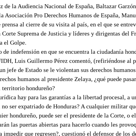
ez de la Audiencia Nacional de España, Baltazar Garzón
 la Asociación Pro Derechos Humanos de España, Manue
prensa al cierre de su visita al país, en el que se entre
 Corte Suprema de Justicia y líderes y dirigentas del F
a el Golpe.
o de indefensión en que se encuentra la ciudadanía hon
 FIDH, Luis Guillermo Pérez comentó, (refiriéndose al 
 un jefe de Estado se le violentan sus derechos humano
erechos humanos al presidente Zelaya, ¿qué puede pasar
l territorio hondureño?
rídica hay para las garantías a la libertad procesal, a 
a no ser expatriado de Honduras? A cualquier militar qu
uier hondureño, puede ser el presidente de la Corte, o e
rán las puertas abiertas para hacerlo cuando les provo
za impedir que regresen?, cuestionó el defensor de los