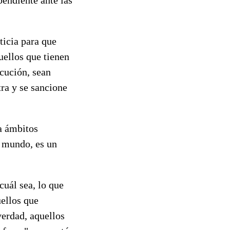
ticia para que
uellos que tienen
ecución, sean
tra y se sancione
a ámbitos
l mundo, es un
uál sea, lo que
uellos que
verdad, aquellos