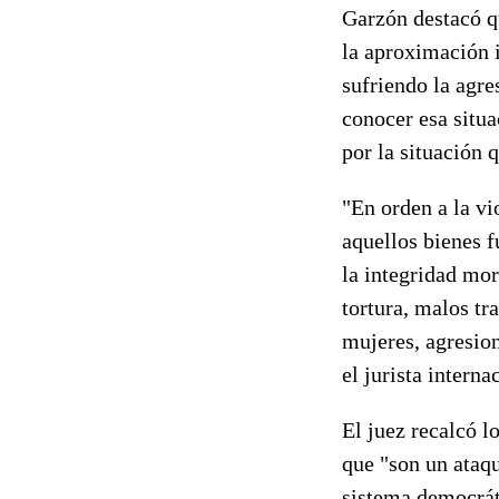
Garzón destacó q
la aproximación 
sufriendo la agr
conocer esa situ
por la situación q
"En orden a la vi
aquellos bienes f
la integridad mor
tortura, malos tr
mujeres, agresion
el jurista interna
El juez recalcó 
que "son un ataqu
sistema democrát