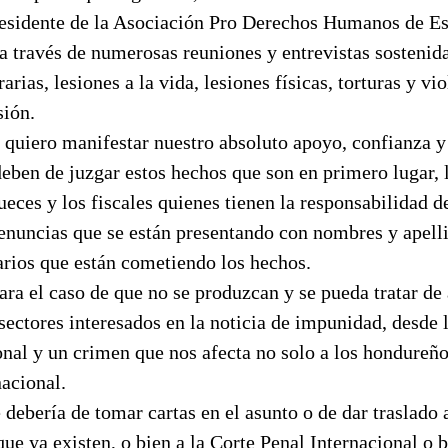
presidente de la Asociación Pro Derechos Humanos de 
a través de numerosas reuniones y entrevistas sostenid
arias, lesiones a la vida, lesiones físicas, torturas y vi
sión.
 quiero manifestar nuestro absoluto apoyo, confianza y
eben de juzgar estos hechos que son en primero lugar, 
ueces y los fiscales quienes tienen la responsabilidad d
enuncias que se están presentando con nombres y apelli
arios que están cometiendo los hechos.
para el caso de que no se produzcan y se pueda tratar de 
ectores interesados en la noticia de impunidad, desde 
nal y un crimen que nos afecta no solo a los hondureños
acional.
ebería de tomar cartas en el asunto o de dar traslado a
e ya existen, o bien a la Corte Penal Internacional o b