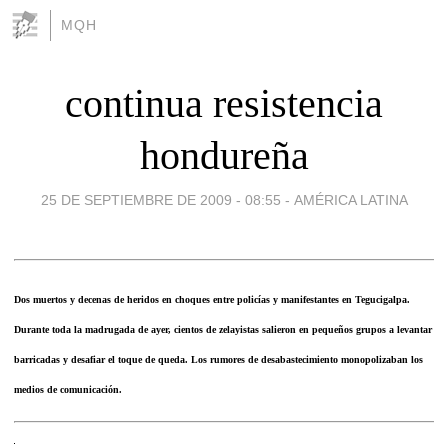
MQH
continua resistencia
hondureña
25 DE SEPTIEMBRE DE 2009 - 08:55
-
AMÉRICA LATINA
Dos muertos y decenas de heridos en choques entre policías y manifestantes en Tegucigalpa.
Durante toda la madrugada de ayer, cientos de zelayistas salieron en pequeños grupos a levantar
barricadas y desafiar el toque de queda. Los rumores de desabastecimiento monopolizaban los
medios de comunicación.