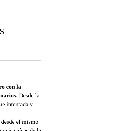
s
ro con la
enarios.
Desde la
ue intentada y
l desde el mismo
emás países de la