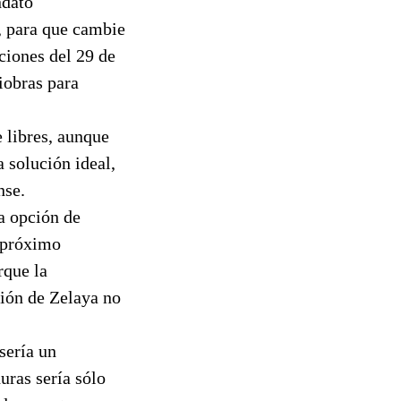
ndato
, para que cambie
ciones del 29 de
iobras para
 libres, aunque
 solución ideal,
nse.
a opción de
l próximo
rque la
ión de Zelaya no
sería un
uras sería sólo