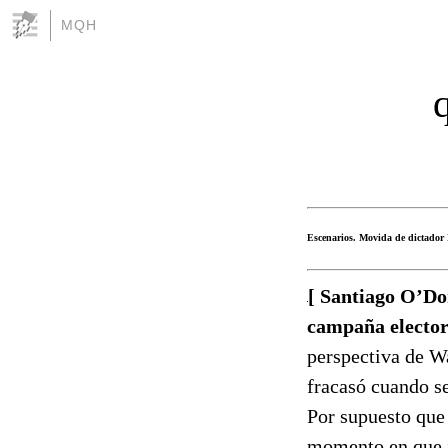
MQH
Escenarios. Movida de dictador M
[ Santiago O’Don
campaña elector
perspectiva de Wa
fracasó cuando s
Por supuesto que
momento en que i