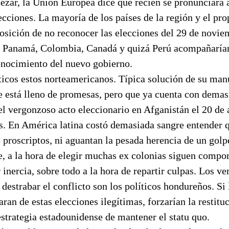
ezar, la Unión Europea dice que recién se pronunciará 
ecciones. La mayoría de los países de la región y el pr
sición de no reconocer las elecciones del 29 de noviem
 Panamá, Colombia, Canadá y quizá Perú acompañarían
onocimiento del nuevo gobierno.
ticos estos norteamericanos. Típica solución de su man
e está lleno de promesas, pero que ya cuenta con demas
el vergonzoso acto eleccionario en Afganistán el 20 de 
is. En América latina costó demasiada sangre entender 
s proscriptos, ni aguantan la pesada herencia de un gol
 a la hora de elegir muchas ex colonias siguen comp
r inercia, sobre todo a la hora de repartir culpas. Los v
a destrabar el conflicto son los políticos hondureños. Si 
aran de estas elecciones ilegítimas, forzarían la restitu
estrategia estadounidense de mantener el statu quo.