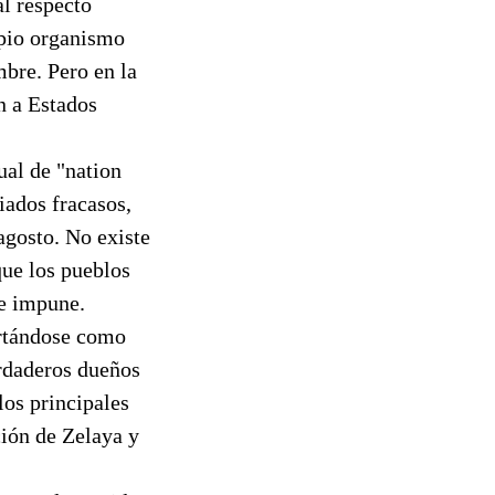
al respecto
opio organismo
bre. Pero en la
 a Estados
ual de "nation
iados fracasos,
agosto. No existe
que los pueblos
pe impune.
ortándose como
erdaderos dueños
los principales
ción de Zelaya y