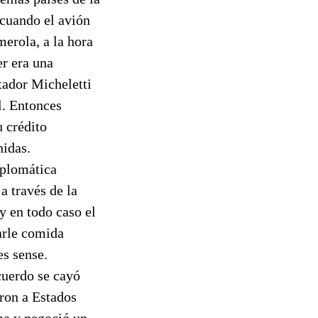
 cuando el avión
merola, a la hora
er era una
tador Micheletti
l. Entonces
u crédito
nidas.
iplomática
a través de la
y en todo caso el
arle comida
s sense.
cuerdo se cayó
eron a Estados
pa y negoció un