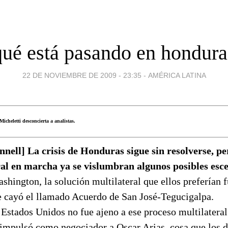
qué está pasando en hondura
22 DE NOVIEMBRE DE 2009 - 23:35
-
AMÉRICA LATINA
icheletti desconcierta a analistas.
nell] La crisis de Honduras sigue sin resolverse, pe
al en marcha ya se vislumbran algunos posibles esc
shington, la solución multilateral que ellos preferían f
e cayó el llamado Acuerdo de San José-Tegucigalpa.
 Estados Unidos no fue ajeno a ese proceso multilatera
mpulsó como negociador a Oscar Arias, cosa que los d