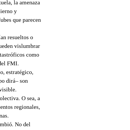
zuela, la amenaza
bierno y
Nubes que parecen
ían resueltos o
pueden vislumbrar
atastróficos como
del FMI.
o, estratégico,
po dirá– son
isible.
olectiva. O sea, a
entos regionales,
nas.
ambió. No del