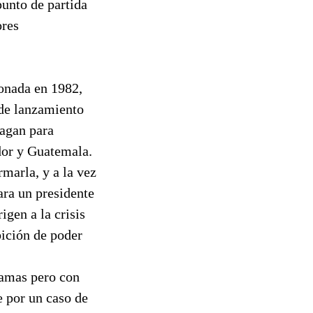
punto de partida
ores
onada en 1982,
 de lanzamiento
eagan para
ador y Guatemala.
rmarla, y a la vez
ara un presidente
igen a la crisis
bición de poder
dramas pero con
e por un caso de