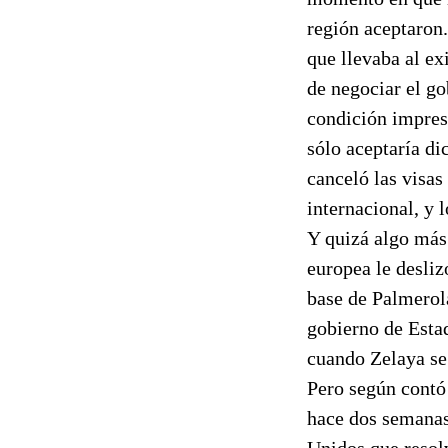
región aceptaron.
que llevaba al ex
de negociar el g
condición impresc
sólo aceptaría di
canceló las visas
internacional, y
Y quizá algo más.
europea le desliz
base de Palmerola
gobierno de Estad
cuando Zelaya se
Pero según contó
hace dos semanas 
Unidos que resol