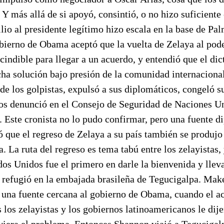
 Y más allá de si apoyó, consintió, o no hizo suficiente
ilio al presidente legítimo hizo escala en la base de Pal
obierno de Obama aceptó que la vuelta de Zelaya al pod
indible para llegar a un acuerdo, y entendió que el dic
cha solución bajo presión de la comunidad internaciona
 de los golpistas, expulsó a sus diplomáticos, congeló s
 los denunció en el Consejo de Seguridad de Naciones U
 Este cronista no lo pudo confirmar, pero una fuente d
ó que el regreso de Zelaya a su país también se produjo 
. La ruta del regreso es tema tabú entre los zelayistas, 
os Unidos fue el primero en darle la bienvenida y llev
 refugió en la embajada brasileña de Tegucigalpa. Make
 una fuente cercana al gobierno de Obama, cuando el a
los zelayistas y los gobiernos latinoamericanos le dij
viera el problema. Entonces Shannon viajó a Tegucigal