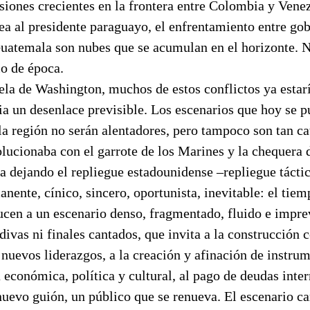
nsiones crecientes en la frontera entre Colombia y Vene
ea al presidente paraguayo, el enfrentamiento entre go
uatemala son nubes que se acumulan en el horizonte. 
o de época.
tela de Washington, muchos de estos conflictos ya estar
a un desenlace previsible. Los escenarios que hoy se 
la región no serán alentadores, pero tampoco son tan c
lucionaba con el garrote de los Marines y la chequera 
a dejando el repliegue estadounidense –repliegue táctic
nente, cínico, sincero, oportunista, inevitable: el tiem
cen a un escenario denso, fragmentado, fluido e imprev
divas ni finales cantados, que invita a la construcción c
nuevos liderazgos, a la creación y afinación de instrum
 económica, política y cultural, al pago de deudas inter
nuevo guión, un público que se renueva. El escenario c