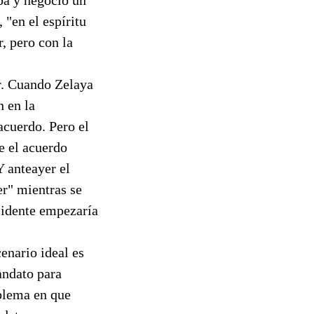
 "en el espíritu
, pero con la
ar. Cuando Zelaya
n en la
acuerdo. Pero el
e el acuerdo
Y anteayer el
er" mientras se
sidente empezaría
enario ideal es
andato para
oblema en que