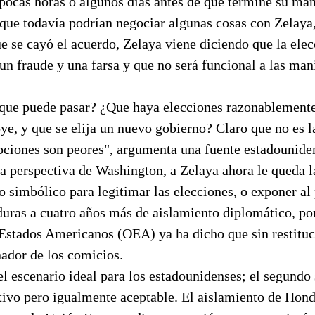
pocas horas o algunos días antes de que termine su ma
 que todavía podrían negociar algunas cosas con Zelaya
e se cayó el acuerdo, Zelaya viene diciendo que la elec
n fraude y una farsa y que no será funcional a las man
 que puede pasar? ¿Que haya elecciones razonablemente
ye, y que se elija un nuevo gobierno? Claro que no es la
pciones son peores", argumenta una fuente estadounide
a perspectiva de Washington, a Zelaya ahora le queda l
o simbólico para legitimar las elecciones, o exponer a
uras a cuatro años más de aislamiento diplomático, po
Estados Americanos (OEA) ya ha dicho que sin restituc
nador de los comicios.
el escenario ideal para los estadounidenses; el segundo 
tivo pero igualmente aceptable. El aislamiento de Hond