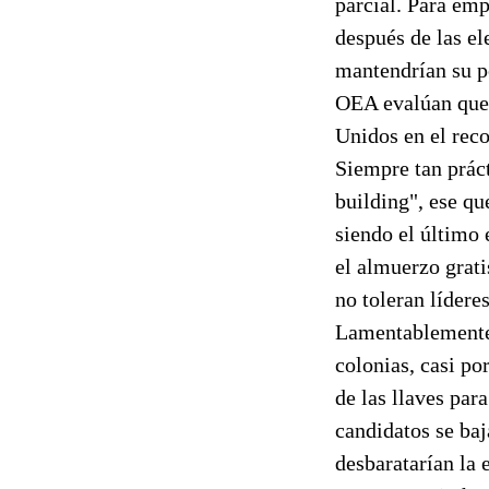
parcial. Para emp
después de las el
mantendrían su po
OEA evalúan que
Unidos en el rec
Siempre tan prác
building", ese qu
siendo el último 
el almuerzo grat
no toleran lídere
Lamentablemente,
colonias, casi po
de las llaves par
candidatos se baj
desbaratarían la 