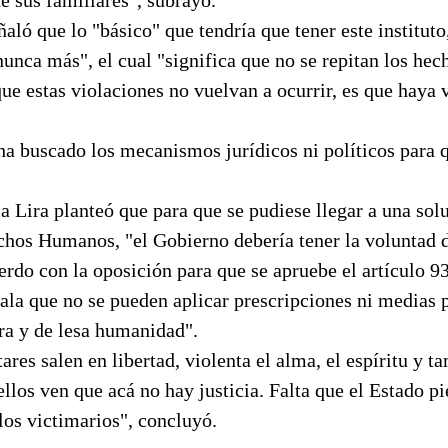
ñaló que lo "básico" que tendría que tener este instituto
nunca más", el cual "significa que no se repitan los hech
ue estas violaciones no vuelvan a ocurrir, es que haya v
a buscado los mecanismos jurídicos ni políticos para q
a Lira planteó que para que se pudiese llegar a una sol
chos Humanos, "el Gobierno debería tener la voluntad d
erdo con la oposición para que se apruebe el artículo 9
ñala que no se pueden aplicar prescripciones ni medias 
ra y de lesa humanidad".
ares salen en libertad, violenta el alma, el espíritu y t
llos ven que acá no hay justicia. Falta que el Estado p
los victimarios", concluyó.