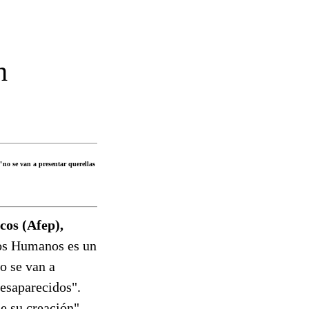
h
"no se van a presentar querellas
cos (Afep),
hos Humanos es un
o se van a
desaparecidos".
e su creación",