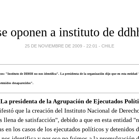
se oponen a instituto de ddh
25 DE NOVIEMBRE DE 2009 - 22:01
-
CHILE
os: "Instituto de DDHH no nos identifica". La presidenta de la organización dijo que en esta entidad 
 detenidos desaparecidos".
 La presidenta de la Agrupación de Ejecutados Políti
festó que la creación del Instituto Nacional de Derec
 llena de satisfacción", debido a que en esta entidad "n
as en los casos de los ejecutados políticos y detenidos 
o nos identifica y por eso no fuimos a la promulgación d