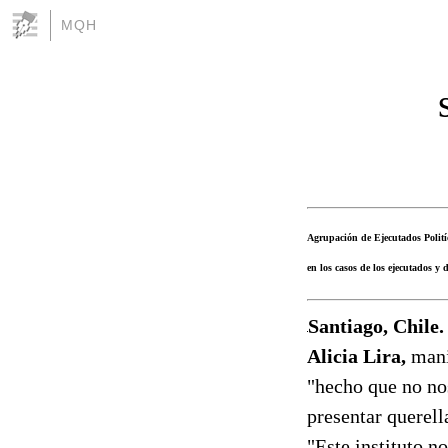
MQH
Agrupación de Ejecutados Politíc
en los casos de los ejecutados y
Santiago, Chile.
Alicia Lira,
mani
"hecho que no nos
presentar querell
"Este instituto n