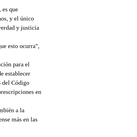
, es que
os, y el único
erdad y justicia
ue esto ocurra",
ución para el
e establecer
3 del Código
prescripciones en
ambién a la
iense más en las