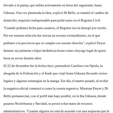
llevado a la pareja, que milita activamente en foros del organismo, hasta
Ushuaia. Una vez planteada la idea, explicó Di Bello, se tramitó el cambio de
domicilio, requisito indispensable para pedir turno en el Registro Civil.
"Cuando pedimos fecha para casarnos, el Registro nos la denegó por escrito.
Por eso nuestra solución fue iniciar un recurso extraordinario, en el que
pedimos a la provincia que se cumpla con nuestro derecho", explicó Freyre
durante sus primeras e híper mediáticas horas como cónyuge legal de quien
fuera su novio durante años.
El 22 de diciembre fue la fecha clave, puntualizó Carolina von Opiela, la
abogada de la Federación y el Inadi que viajó hasta Ushuaia llevando textos
legales y algunas estrategias en la manga. Ese día, el martes pasado, al recibir
la negativa oficial comenzó a correr la cuenta regresiva. Mientras Freyre y Di
Bello permanecían, con el perfil más bajo posible, en la fría Ushuaia, donde
pasaron Nochebuena y Navidad, se pensó echar mano de recursos
administrativos. "Cuando alguien no está de acuerdo con una respuesta que le