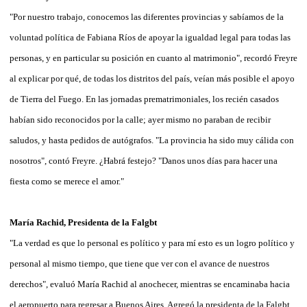
"Por nuestro trabajo, conocemos las diferentes provincias y sabíamos de la
voluntad política de Fabiana Ríos de apoyar la igualdad legal para todas las
personas, y en particular su posición en cuanto al matrimonio", recordó Freyre
al explicar por qué, de todas los distritos del país, veían más posible el apoyo
de Tierra del Fuego. En las jornadas prematrimoniales, los recién casados
habían sido reconocidos por la calle; ayer mismo no paraban de recibir
saludos, y hasta pedidos de autógrafos. "La provincia ha sido muy cálida con
nosotros", contó Freyre. ¿Habrá festejo? "Danos unos días para hacer una
fiesta como se merece el amor."
María Rachid, Presidenta de la Falgbt
"La verdad es que lo personal es político y para mí esto es un logro político y
personal al mismo tiempo, que tiene que ver con el avance de nuestros
derechos", evaluó María Rachid al anochecer, mientras se encaminaba hacia
el aeropuerto para regresar a Buenos Aires. Agregó la presidenta de la Falgbt