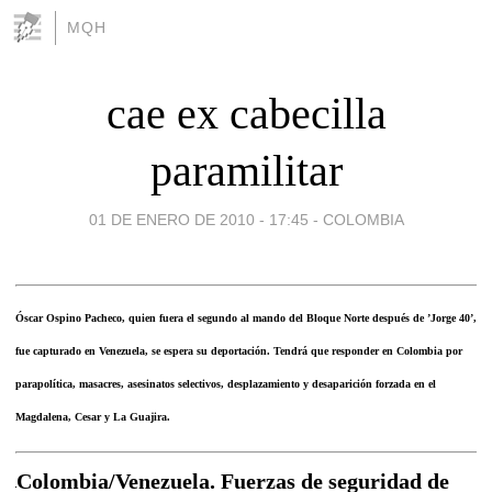
MQH
cae ex cabecilla
paramilitar
01 DE ENERO DE 2010 - 17:45
-
COLOMBIA
Óscar Ospino Pacheco, quien fuera el segundo al mando del Bloque Norte después de ’Jorge 40’,
fue capturado en Venezuela, se espera su deportación. Tendrá que responder en Colombia por
parapolítica, masacres, asesinatos selectivos, desplazamiento y desaparición forzada en el
Magdalena, Cesar y La Guajira.
Colombia/Venezuela. Fuerzas de seguridad de