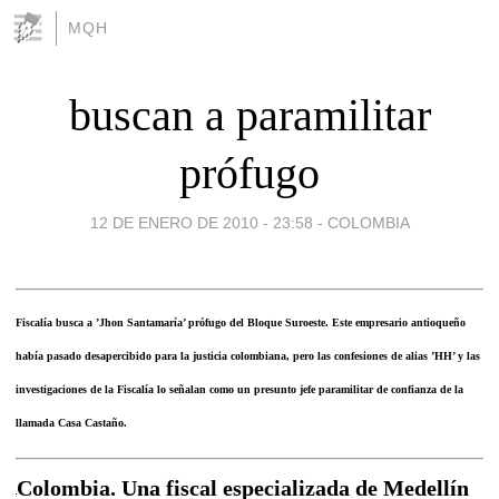
MQH
buscan a paramilitar
prófugo
12 DE ENERO DE 2010 - 23:58
-
COLOMBIA
Fiscalía busca a ’Jhon Santamaría’ prófugo del Bloque Suroeste. Este empresario antioqueño
había pasado desapercibido para la justicia colombiana, pero las confesiones de alias ’HH’ y las
investigaciones de la Fiscalía lo señalan como un presunto jefe paramilitar de confianza de la
llamada Casa Castaño.
Colombia. Una fiscal especializada de Medellín