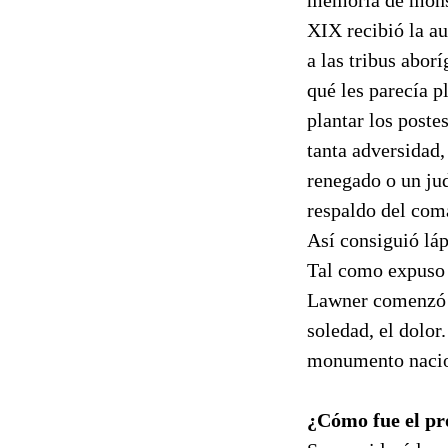
XIX recibió la au
a las tribus abor
qué les parecía p
plantar los poste
tanta adversidad,
renegado o un jud
respaldo del coma
Así consiguió láp
Tal como expuso M
Lawner comenzó a 
soledad, el dolor
monumento nacio
¿Cómo fue el pr