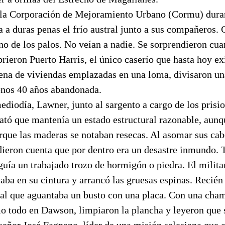
e la Corporación de Mejoramiento Urbano (Cormu) dura
 a duras penas el frío austral junto a sus compañeros.
uno de los palos. No veían a nadie. Se sorprendieron c
rieron Puerto Harris, el único caserío que hasta hoy exis
tena de viviendas emplazadas en una loma, divisaron un
enos 40 años abandonada.
ediodía, Lawner, junto al sargento a cargo de los prisio
ató que mantenía un estado estructural razonable, aunq
rque las maderas se notaban resecas. Al asomar sus cab
 dieron cuenta que por dentro era un desastre inmundo. 
nguía un trabajado trozo de hormigón o piedra. El milita
aba en su cintura y arrancó las gruesas espinas. Recién
tal que aguantaba un busto con una placa. Con una cha
 todo en Dawson, limpiaron la plancha y leyeron que 
ñor José Fagnano, líder de una misión salesiana que a 