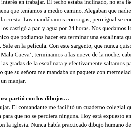
interés en trabajar. El techo estaba inclinado, no era fá
 faena que teníamos a medio camino. Alegaban que nadie
 la cresta. Los mandábamos con sogas, pero igual se cor
 los castigó a pan y agua por 24 horas. Nos quedamos l
nico que podíamos hacer era terminar una escalinata qu
 Sale en la película. Con este sargento, que nunca qui
‘Mala Cueva’, terminamos a las nueve de la noche, ca
as gradas de la escalinata y efectivamente saltamos pa
jo que su señora me mandaba un paquete con mermelada
 un manjar.
bra partió con los dibujos…
ujar. El comandante me facilitó un cuaderno colegial 
a para que no se perdiera ninguna. Hoy está expuesto e
n la iglesia. Nunca había practicado dibujo humano de 