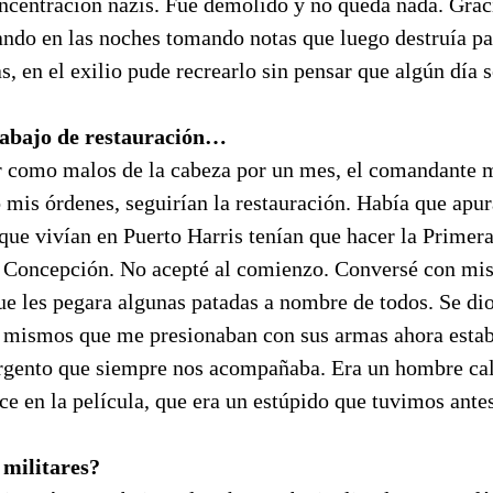
ncentración nazis. Fue demolido y no queda nada. Graci
ndo en las noches tomando notas que luego destruía p
, en el exilio pude recrearlo sin pensar que algún día s
trabajo de restauración…
r como malos de la cabeza por un mes, el comandante 
 mis órdenes, seguirían la restauración. Había que apura
 que vivían en Puerto Harris tenían que hacer la Primer
 Concepción. No acepté al comienzo. Conversé con mi
e les pegara algunas patadas a nombre de todos. Se dio
s mismos que me presionaban con sus armas ahora estab
rgento que siempre nos acompañaba. Era un hombre cal
e en la película, que era un estúpido que tuvimos antes
 militares?