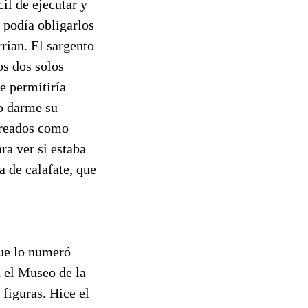
cil de ejecutar y
 podía obligarlos
rían. El sargento
os dos solos
e permitiría
so darme su
breados como
ra ver si estaba
 de calafate, que
que lo numeró
n el Museo de la
figuras. Hice el