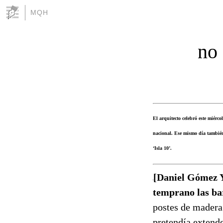
MQH
no 
El arquitecto celebró este miérc
nacional. Ese mismo día también 
‘Isla 10’.
[Daniel Gómez Y
temprano las ba
postes de madera.
pretendía extende