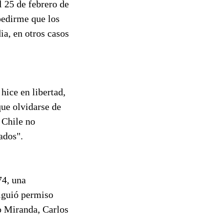
l 25 de febrero de
pedirme que los
ia, en otros casos
hice en libertad,
que olvidarse de
 Chile no
ados".
74, una
iguió permiso
o Miranda, Carlos