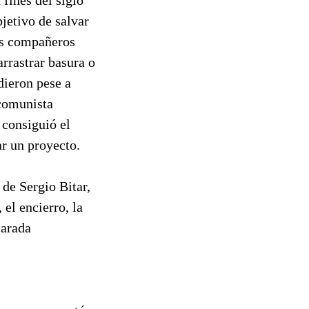
bjetivo de salvar
sus compañeros
arrastrar basura o
dieron pese a
 comunista
 consiguió el
ar un proyecto.
 de Sergio Bitar,
el encierro, la
larada