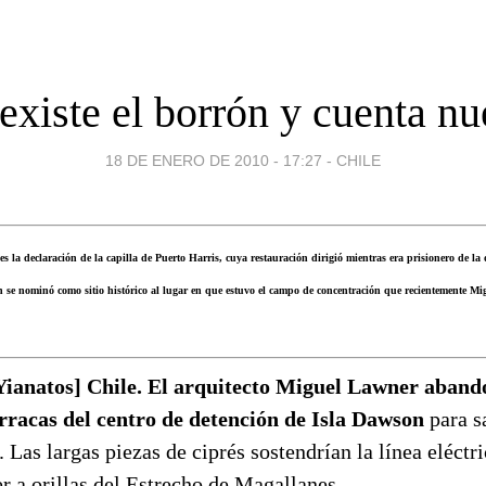
existe el borrón y cuenta n
18 DE ENERO DE 2010 - 17:27
-
CHILE
oles la declaración de la capilla de Puerto Harris, cuya restauración dirigió mientras era prisionero de
se nominó como sitio histórico al lugar en que estuvo el campo de concentración que recientemente Migu
ianatos] Chile. El arquitecto Miguel Lawner aban
rracas del centro de detención de Isla Dawson
para sa
 Las largas piezas de ciprés sostendrían la línea eléct
r a orillas del Estrecho de Magallanes.