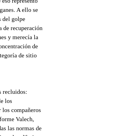
e eso representó
ganes. A ello se
 del golpe
ra de recuperación
nes y merecía la
oncentración de
egoría de sitio
 recluidos:
e los
or los compañeros
nforme Valech,
das las normas de