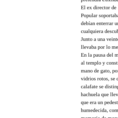
El ex director d
Popular soportaba
debían enterrar 
cualquiera descub
Junto a una vein
llevaba por lo m
En la pausa del m
al templo y const
mano de gato, po
vidrios rotos, se
calafate se disti
hachuela que llev
que era un pedes
humedecida, como
memoria de monse