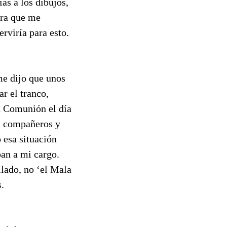
as a los dibujos,
ara que me
erviría para esto.
me dijo que unos
r el tranco,
a Comunión el día
s compañeros y
 esa situación
an a mi cargo.
lado, no ‘el Mala
.