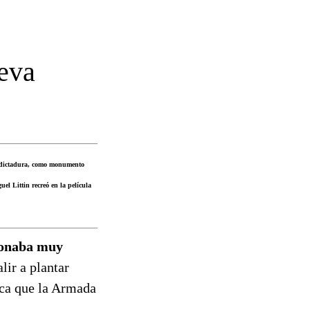
ueva
 la dictadura, como monumento
el Littin recreó en la película
donaba muy
lir a plantar
rica que la Armada