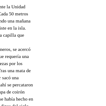
nte la Unidad
 Cada 50 metros
uando una mañana
te en la isla.
a capilla que
neros, se acercó
ue requería una
ezas por los
Tras una mata de
r sacó una
 ahí se percataron
mpa de coirón
se había hecho en
fines del siglo