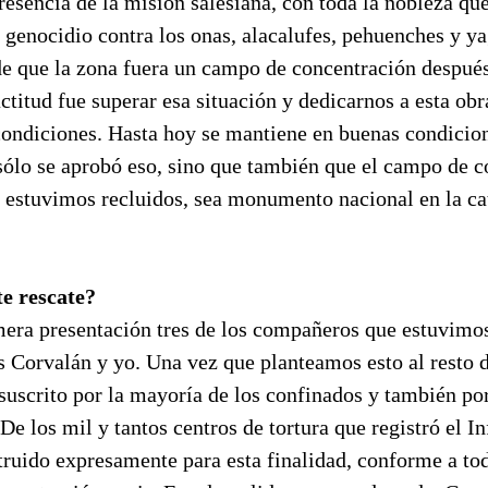
resencia de la misión salesiana, con toda la nobleza qu
 genocidio contra los onas, alacalufes, pehuenches y ya
de que la zona fuera un campo de concentración después
actitud fue superar esa situación y dedicarnos a esta ob
 condiciones. Hasta hoy se mantiene en buenas condicio
sólo se aprobó eso, sino que también que el campo de c
 estuvimos recluidos, sea monumento nacional en la cat
te rescate?
era presentación tres de los compañeros que estuvimos
s Corvalán y yo. Una vez que planteamos esto al resto d
suscrito por la mayoría de los confinados y también p
De los mil y tantos centros de tortura que registró el I
truido expresamente para esta finalidad, conforme a to