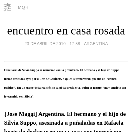
MQH
encuentro en casa rosada
23 DE ABRIL DE 2010 - 17:58
-
ARGENTINA
Familiares de Silvia Suppo se reunieron con la presidenta. El hermano y el hijo de Suppo
fueron recibidos ayer por el Jefe de Gabinete, a quien le remarcaron que fue un "crimen
político". En un tramo de la reunión se sumó la presidenta, quien se mostró "muy sensible con
lo ocurrido con Silvia".
[José Maggi] Argentina. El hermano y el hijo de
Silvia Suppo, asesinada a puñaladas en Rafaela
luego de declarar en una causa por terrorismo