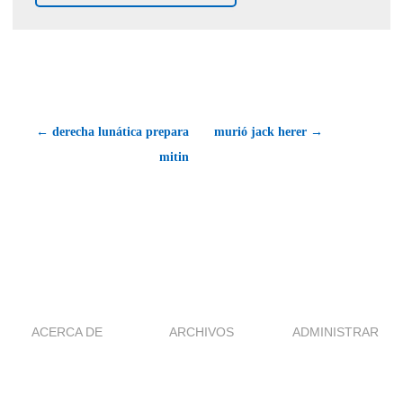
← derecha lunática prepara
murió jack herer →
mitin
ACERCA DE
ARCHIVOS
ADMINISTRAR