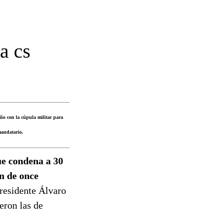
a cs
iño con la cúpula militar para
 mandatario.
ue condena a 30
ón de once
presidente Álvaro
eron las de