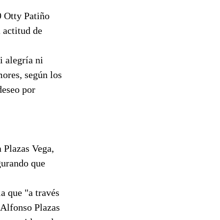
9 Otty Patiño
 actitud de
 alegría ni
mores, según los
deseo por
a Plazas Vega,
egurando que
a que "a través
 Alfonso Plazas