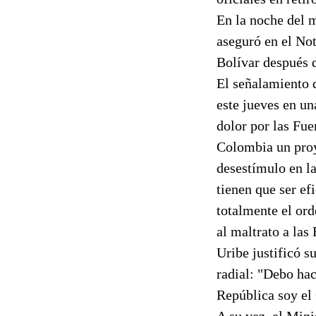
En la noche del 
aseguró en el No
Bolívar después d
El señalamiento 
este jueves en un
dolor por las Fu
Colombia un proye
desestímulo en l
tienen que ser ef
totalmente el or
al maltrato a la
Uribe justificó s
radial: "Debo ha
República soy el
A su vez, el Min