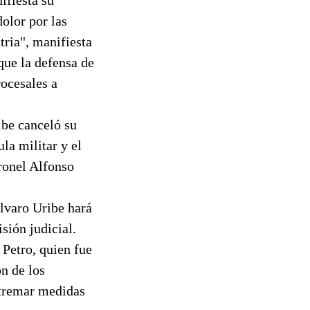
dolor por las
tria", manifiesta
que la defensa de
rocesales a
ibe canceló su
la militar y el
oronel Alfonso
Álvaro Uribe hará
sión judicial.
 Petro, quien fue
n de los
extremar medidas