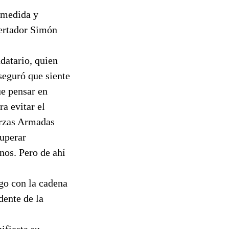
a medida y
bertador Simón
datario, quien
seguró que siente
e pensar en
a evitar el
erzas Armadas
cuperar
nos. Pero de ahí
ogo con la cadena
dente de la
ifiesta su