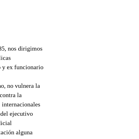
85, nos dirigimos
licas
o y ex funcionario
o, no vulnera la
contra la
s internacionales
del ejecutivo
icial
tación alguna