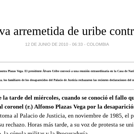
va arremetida de uribe contr
12 DE JUNIO DE 2010 - 06:33
-
COLOMBIA
 contra Plazas Vega. El presidente Álvaro Uribe convocó a una reunión extraordinaria en la Casa de Nar
a, los familiares de los desaparecidos del Palacio de Justicia rechazaron las recientes declaraciones del
la tarde del miércoles, cuando se conoció el fallo q
al coronel (r.) Alfonso Plazas Vega por la desaparici
etoma al Palacio de Justicia, en noviembre de 1985, el 
u rechazo. Horas más tarde, a su voz de protesta se uni
o, la cúpula militar y la Procuraduría.