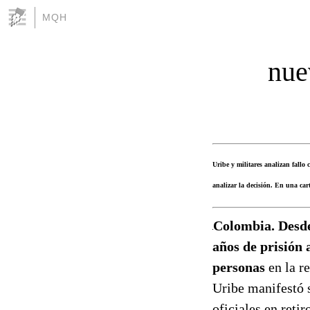
MQH
nue
Uribe y militares analizan fallo
analizar la decisión. En una cart
Colombia. Desde 
años de prisión 
personas
en la r
Uribe manifestó s
oficiales en retir