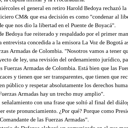
miércoles el general en retiro Harold Bedoya rechazó l
ticiero CM& que esa decisión es como "condenar al li
e que nos dio la libertad en el Puente de Boyacá".
de Bedoya fue reiterado y respaldado por el primer man
a entrevista concedida a la emisora La Voz de Bogotá a
erzas Armadas de Colombia. "Nosotros vamos a tener qu
cto de ley, una revisión del ordenamiento jurídico, par
as Fuerzas Armadas de Colombia. Está bien que las Fu
icaces y tienen que ser transparentes, que tienen que re
den público y respetar absolutamente los derechos huma
s Fuerzas Armadas hay un trecho muy amplio".
u señalamiento con una frase que soltó al final del diál
cer este pronunciamiento. ¿Por qué? Porque como Presi
 Comandante de las Fuerzas Armadas".
isterio de Defensa elaboró un comunicado en el que man