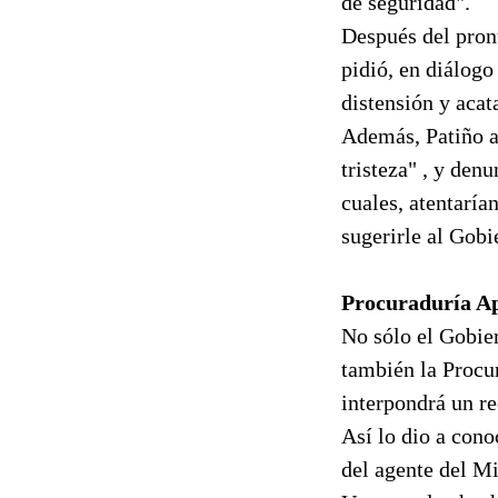
de seguridad".
Después del pron
pidió, en diálogo
distensión y acat
Además, Patiño as
tristeza" , y de
cuales, atentaría
sugerirle al Gobi
Procuraduría Ap
No sólo el Gobie
también la Procu
interpondrá un re
Así lo dio a cono
del agente del Mi