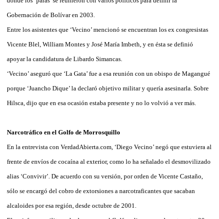
donde los ‘paras’ se reunieron con varios políticos para definir la
Gobernación de Bolívar en 2003.
Entre los asistentes que ‘Vecino’ mencionó se encuentran los ex congresistas
Vicente Blel, William Montes y José María Imbeth, y en ésta se definió
apoyar la candidatura de Libardo Simancas.
‘Vecino’ aseguró que ‘La Gata’ fue a esa reunión con un obispo de Magangué
porque ‘Juancho Dique’ la declaró objetivo militar y quería asesinarla. Sobre
Hilsca, dijo que en esa ocasión estaba presente y no lo volvió a ver más.
Narcotráfico en el Golfo de Morrosquillo
En la entrevista con VerdadAbierta.com, ‘Diego Vecino’ negó que estuviera al
frente de envíos de cocaína al exterior, como lo ha señalado el desmovilizado
alias ‘Convivir’. De acuerdo con su versión, por orden de Vicente Castaño,
sólo se encargó del cobro de extorsiones a narcotraficantes que sacaban
alcaloides por esa región, desde octubre de 2001.