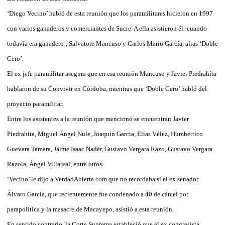
‘Diego Vecino’ habló de esta reunión que los paramilitares hicieron en 1997
con varios ganaderos y comerciantes de Sucre. A ella asistieron él -cuando
todavía era ganadero-, Salvatore Mancuso y Carlos Mario García, alias ‘Doble
Cero’.
El ex jefe paramilitar asegura que en esa reunión Mancuso y Javier Piedrahíta
hablaron de su Convivir en Córdoba, mientras que ‘Doble Cero’ habló del
proyecto paramilitar.
Entre los asistentes a la reunión que mencionó se encuentran Javier
Piedrahíta, Miguel Ángel Nule, Joaquín Garcia, Elías Vélez, Humbertico
Guevara Tamara, Jaime Isaac Nadér, Gustavo Vergara Razo, Gustavo Vergara
Razola, Ángel Villareal, entre otros.
‘Vecino’ le dijo a VerdadAbierta.com que no recordaba si el ex senador
Álvaro García, que recientemente fue condenado a 40 de cárcel por
parapolítica y la masacre de Macayepo, asistió a esta reunión.
En sentido contrario, la Corte Suprema estableció que el ex congresista