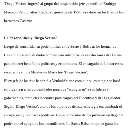
‘Diego Vecino’ ingresó al grupo del desparecido jefe paramilitar Rodrigo
Mercado Pelufo, alias ‘Cadena’, quien desde 1996 ya estaba en las filas de los
hermanos Castaño.
La Parapolítica y ‘Diego Vecino’
Luego de consolidar su poder militar entre Sucre y Bolívar, los hermanos
Castaño buscaron distintas formas para infiltrarse en instituciones del Estado
para obtener beneficios políticos y económicos. El encargado de liderar estos
escenarios en los Montes de María fue ‘Diego Vecino’.
El ex jefe de las Auc le contó a VerdadAbierta.com que su estrategia se basó
en organizar a las comunidades para que "escogieran" a sus líderes y
gobernantes, tanto en elecciones para cargos del Ejecutivo y del Legislador.
Según ‘Diego Vecino’, uno de los objetivos de esta estrategia era combatir el
caciquismo y las roscas políticas. Es así como uno de los primeros en llegar al
poder con el apoyo de los paramilitares fue Sabas Balseiro, quien ganó las