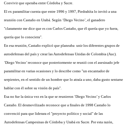
Convivir que operaba entre Córdoba y Sucre.
El ex paramilitar cuenta que entre 1996 y 1997, Piedrahíta lo invitó a una
reunión con Castaño en Urabá. Según ‘Diego Vecino’, el ganadero
"claramente me dice que es con Carlos Castaño, que él quería que yo fuera,
quería que lo conociera".
En esa reunión, Castaño explicó que planeaba unir los diferentes grupos de
autodefensas del país y crear las Autodefensas Unidas de Colombia (Auc).
‘Diego Vecino’ reconoce que posteriormente se reunió con el asesinado jefe
paramilitar en varias ocasiones y lo describe como "un encantador de
serpientes, en el sentido de un hombre que lo atraía a uno, daba gusto sentarse
hablar con él sobre su visión de país".
Esa no fue la única vez en la que se reunieron ‘Diego Vecino’ y Carlos
Castaño. El desmovilizado reconoce que a finales de 1998 Castaño lo
convenció para que liderara el "proyecto político y social" de las
Autodefensas Campesinas de Córdoba y Urabá en Sucre. Por esta razón,