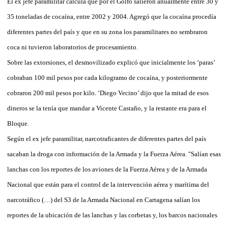
El ex jefe paramilitar calcula que por el Golfo salieron anualmente entre 30 y
35 toneladas de cocaína, entre 2002 y 2004. Agregó que la cocaína procedía
diferentes partes del país y que en su zona los paramilitares no sembraron
coca ni tuvieron laboratorios de procesamiento.
Sobre las extorsiones, el desmovilizado explicó que inicialmente los ‘paras’
cobraban 100 mil pesos por cada kilogramo de cocaína, y posteriormente
cobraron 200 mil pesos por kilo. ‘Diego Vecino’ dijo que la mitad de esos
dineros se la tenía que mandar a Vicente Castaño, y la restante era para el
Bloque.
Según el ex jefe paramilitar, narcotraficantes de diferentes partes del país
sacaban la droga con información de la Armada y la Fuerza Aérea. "Salían esas
lanchas con los reportes de los aviones de la Fuerza Aérea y de la Armada
Nacional que están para el control de la intervención aérea y marítima del
narcotráfico (…) del S3 de la Armada Nacional en Cartagena salían los
reportes de la ubicación de las lanchas y las corbetas y, los barcos nacionales