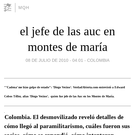
MQH
el jefe de las auc en
montes de maría
08 DE JULIO DE 2010 - 04:01
-
COLOMBIA
"’Cadena’ me hizo golpe de estado": ’Diego Vecino’. VerdadAbierta.com entrevistó a Edward
Cobos Téllez, alias ‘Diego Vecino’, quien fue jefe de las Auc en los Montes de María.
Colombia. El desmovilizado reveló detalles de
cómo llegó al paramilitarismo, cuáles fueron sus
socios, cómo se expandió, cómo intentaron