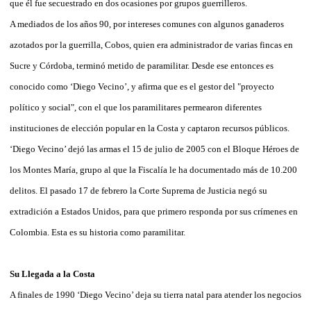
que él fue secuestrado en dos ocasiones por grupos guerrilleros.
A mediados de los años 90, por intereses comunes con algunos ganaderos
azotados por la guerrilla, Cobos, quien era administrador de varias fincas en
Sucre y Córdoba, terminó metido de paramilitar. Desde ese entonces es
conocido como ‘Diego Vecino’, y afirma que es el gestor del "proyecto
político y social", con el que los paramilitares permearon diferentes
instituciones de elección popular en la Costa y captaron recursos públicos.
‘Diego Vecino’ dejó las armas el 15 de julio de 2005 con el Bloque Héroes de
los Montes María, grupo al que la Fiscalía le ha documentado más de 10.200
delitos. El pasado 17 de febrero la Corte Suprema de Justicia negó su
extradición a Estados Unidos, para que primero responda por sus crímenes en
Colombia. Esta es su historia como paramilitar.
Su Llegada a la Costa
A finales de 1990 ‘Diego Vecino’ deja su tierra natal para atender los negocios