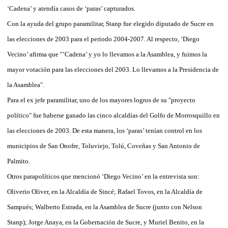
‘Cadena’ y atendía casos de ‘paras’ capturados.
Con la ayuda del grupo paramilitar, Stanp fue elegido diputado de Sucre en
las elecciones de 2003 para el periodo 2004-2007. Al respecto, ‘Diego
Vecino’ afirma que "’Cadena’ y yo lo llevamos a la Asamblea, y fuimos la
mayor votación para las elecciones del 2003. Lo llevamos a la Presidencia de
la Asamblea".
Para el ex jefe paramilitar, uno de los mayores logros de su "proyecto
político" fue haberse ganado las cinco alcaldías del Golfo de Morrosquillo en
las elecciones de 2003. De esta manera, los ‘paras’ tenían control en los
municipios de San Onofre, Toluviejo, Tolú, Coveñas y San Antonio de
Palmito.
Otros parapolíticos que mencionó ‘Diego Vecino’ en la entrevista son:
Oliverio Oliver, en la Alcaldía de Sincé; Rafael Tovos, en la Alcaldía de
Sampués; Walberto Estrada, en la Asamblea de Sucre (junto con Nelson
Stanp); Jorge Anaya, en la Gobernación de Sucre, y Muriel Benito, en la