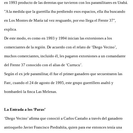
en 1993 producto de las derrotas que tuvieron con los paramilitares en Urabá.
"A la medida que la guerrilla iba perdiendo esos espacios, ella iba buscando
en Los Montes de María tal vez resguardo, por eso llega el Frente 37",
explica.
De este modo, es como en 1993 y 1994 inician las extorsiones a los
comerciantes de la región. De acuerdo con el relato de ‘Diego Vecino’,
muchos comerciantes, incluido él, les pagaron extorsiones a un comandante
del Frente 37 conocido con el alias de ‘Currucu’.
Según el ex jefe paramilitar, él fue el primer ganadero que secuestraron las
Farc, cuando el 24 de agosto de 1995, este grupo guerrillero asaltó y
bombardeó la finca Las Melenas.
La Entrada a los ‘Paras’
‘Diego Vecino’ afirma que conoció a Carlos Castaño a través del ganadero
antioqueño Javier Francisco Piedrahíta, quien para ese entonces tenía una