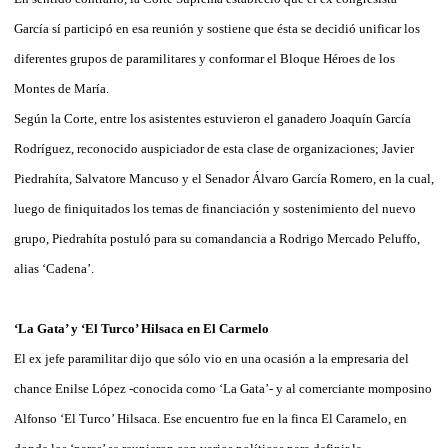
García sí participó en esa reunión y sostiene que ésta se decidió unificar los
diferentes grupos de paramilitares y conformar el Bloque Héroes de los
Montes de María.
Según la Corte, entre los asistentes estuvieron el ganadero Joaquín García
Rodríguez, reconocido auspiciador de esta clase de organizaciones; Javier
Piedrahíta, Salvatore Mancuso y el Senador Álvaro García Romero, en la cual,
luego de finiquitados los temas de financiación y sostenimiento del nuevo
grupo, Piedrahíta postuló para su comandancia a Rodrigo Mercado Peluffo,
alias ‘Cadena’.
‘La Gata’ y ‘El Turco’ Hilsaca en El Carmelo
El ex jefe paramilitar dijo que sólo vio en una ocasión a la empresaria del
chance Enilse López -conocida como ‘La Gata’- y al comerciante momposino
Alfonso ‘El Turco’ Hilsaca. Ese encuentro fue en la finca El Caramelo, en