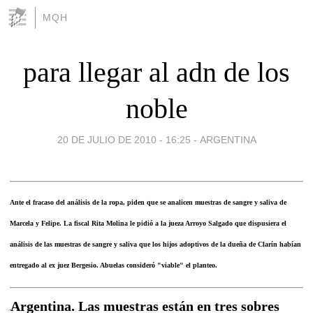
MQH
para llegar al adn de los
noble
20 DE JULIO DE 2010 - 16:25
-
ARGENTINA
Ante el fracaso del análisis de la ropa, piden que se analicen muestras de sangre y saliva de
Marcela y Felipe. La fiscal Rita Molina le pidió a la jueza Arroyo Salgado que dispusiera el
análisis de las muestras de sangre y saliva que los hijos adoptivos de la dueña de Clarín habían
entregado al ex juez Bergesio. Abuelas consideró "viable" el planteo.
Argentina. Las muestras están en tres sobres