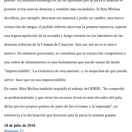
pedido. En términos estratégicos, de ser aprobado por la jueza el análisis le
permite evitar nuevas demoras y también más escándalos. Si Rita Molina
decidiera, por ejemplo, descartar ese material y pedir, en cambio, una nueva
extracción de sangre, el pedido debería atravesar la primera instancia, esperar
una segura apelación de la acusada y luego entraría en los laberintos de las
demoras infinitas de la Cámara de Casación. Aun así, ese no es el único
motivo. En términos procesales, se considera que la extracción compulsiva o
una orden de allanamiento es una herramienta que puede usarse de modo
"imprescindible". La existencia de otra muestra –y la sospechas de que pueda
servir– hace que no sea imprescindible.
En tanto, Rita Molina también respaldó el trabajo del BNDG. "Se comprobó
su profesionalismo y que tiene los recursos técnicos más elevados del país,
dicho por los propios peritos de parte de las víctimas y la imputada", en
referencia a la declaración que hicieron ante la jueza la semana pasada.
20 de julio de 2010
©
página 12