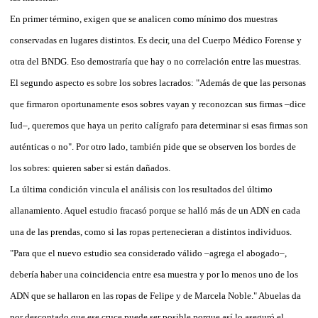
En primer término, exigen que se analicen como mínimo dos muestras
conservadas en lugares distintos. Es decir, una del Cuerpo Médico Forense y
otra del BNDG. Eso demostraría que hay o no correlación entre las muestras.
El segundo aspecto es sobre los sobres lacrados: "Además de que las personas
que firmaron oportunamente esos sobres vayan y reconozcan sus firmas –dice
Iud–, queremos que haya un perito calígrafo para determinar si esas firmas son
auténticas o no". Por otro lado, también pide que se observen los bordes de
los sobres: quieren saber si están dañados.
La última condición vincula el análisis con los resultados del último
allanamiento. Aquel estudio fracasó porque se halló más de un ADN en cada
una de las prendas, como si las ropas pertenecieran a distintos individuos.
"Para que el nuevo estudio sea considerado válido –agrega el abogado–,
debería haber una coincidencia entre esa muestra y por lo menos uno de los
ADN que se hallaron en las ropas de Felipe y de Marcela Noble." Abuelas da
por descontado que ese cruce puede ser posible porque así lo aseguró el