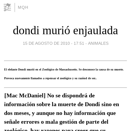
MQH
dondi murió enjaulada
15 DE AGOSTO DE 2010 - 17:51
-
ANIMALES
El elefante Dondi murió en el Zoológico de Massachusetts. Se desconoce la causa de su muerte.
Provoca nuevamente llamados a repensar el zoológico y su razónd de ser..
[Mac McDaniel] No se dispondrá de
información sobre la muerte de Dondi sino en
dos meses, y aunque no hay información que
señale errores o mala gestión de parte del
zoológico, hay razones para creer que su