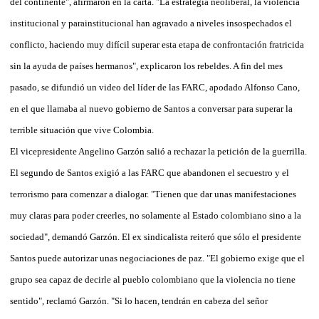
del continente", afirmaron en la carta. "La estrategia neoliberal, la violencia
institucional y parainstitucional han agravado a niveles insospechados el
conflicto, haciendo muy difícil superar esta etapa de confrontación fratricida
sin la ayuda de países hermanos", explicaron los rebeldes. A fin del mes
pasado, se difundió un video del líder de las FARC, apodado Alfonso Cano,
en el que llamaba al nuevo gobierno de Santos a conversar para superar la
terrible situación que vive Colombia.
El vicepresidente Angelino Garzón salió a rechazar la petición de la guerrilla.
El segundo de Santos exigió a las FARC que abandonen el secuestro y el
terrorismo para comenzar a dialogar. "Tienen que dar unas manifestaciones
muy claras para poder creerles, no solamente al Estado colombiano sino a la
sociedad", demandó Garzón. El ex sindicalista reiteró que sólo el presidente
Santos puede autorizar unas negociaciones de paz. "El gobierno exige que el
grupo sea capaz de decirle al pueblo colombiano que la violencia no tiene
sentido", reclamó Garzón. "Si lo hacen, tendrán en cabeza del señor