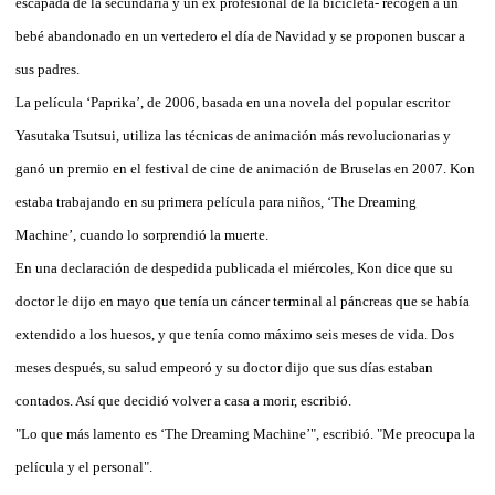
escapada de la secundaria y un ex profesional de la bicicleta- recogen a un
bebé abandonado en un vertedero el día de Navidad y se proponen buscar a
sus padres.
La película ‘Paprika’, de 2006, basada en una novela del popular escritor
Yasutaka Tsutsui, utiliza las técnicas de animación más revolucionarias y
ganó un premio en el festival de cine de animación de Bruselas en 2007. Kon
estaba trabajando en su primera película para niños, ‘The Dreaming
Machine’, cuando lo sorprendió la muerte.
En una declaración de despedida publicada el miércoles, Kon dice que su
doctor le dijo en mayo que tenía un cáncer terminal al páncreas que se había
extendido a los huesos, y que tenía como máximo seis meses de vida. Dos
meses después, su salud empeoró y su doctor dijo que sus días estaban
contados. Así que decidió volver a casa a morir, escribió.
"Lo que más lamento es ‘The Dreaming Machine’", escribió. "Me preocupa la
película y el personal".