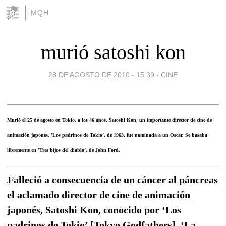
MQH
murió satoshi kon
28 DE AGOSTO DE 2010 - 15:39
-
CINE
Murió el 25 de agosto en Tokio, a los 46 años, Satoshi Kon, un importante director de cine de
animación japonés. ’Los padrinos de Tokio’, de 1963, fue nominada a un Oscar. Se basaba
libremente en ’Tres hijos del diablo’, de John Ford.
Falleció a consecuencia de un cáncer al páncreas
el aclamado director de cine de animación
japonés, Satoshi Kon, conocido por ‘Los
padrinos de Tokio’ [Tokyo Godfathers], ‘La