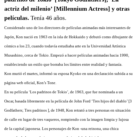
actriz del milenio’ [Millennium Actress] y otras
películas.
Tenía 46 años.
Considerado uno de los directores de películas animadas más interesantes de
Japón, Kon nació en 1963 en la isla de Hokkaido y debutó como dibujante de
cómics a los 23, cuando todavía estudiaba arte en la Universidad Artística
Musashino, cerca de Tokio. Empezó a hacer películas animadas hacia 1990,
estableciendo un estilo que borraba los límites entre realidad y fantasía.
Kon murió el martes, informó su esposa Kyoko en una declaración subida a su
página web oficial, Kon’s Tone.
En su película ‘Los padrinos de Tokio’, de 1963, que fue nominada a un
Oscar, basada libremente en la película de John Ford ‘Tres hijos del diablo’ [3
Godfathers; Tres padrinos ], de 1948, Kon retrató a tres personas en situación
de calle en lugar de tres vaqueros, rompiendo con la imagen limpia y lujosa
de la capital japonesa. Los personajes de Kon -una reinona, una chica