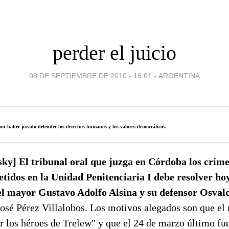
perder el juicio
08 DE SEPTIEMBRE DE 2010 - 16:01
-
ARGENTINA
por haber jurado defender los derechos humanos y los valores democráticos.
ky] El tribunal oral que juzga en Córdoba los críme
idos en la Unidad Penitenciaria I debe resolver hoy
el mayor Gustavo Adolfo Alsina y su defensor Osval
José Pérez Villalobos. Los motivos alegados son que el
r los héroes de Trelew" y que el 24 de marzo último fue