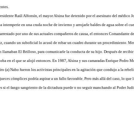
entes.
residente Raúl Alfonsín, el mayor Alsina fue detenido por el asesinato del médico 
la intemperie en una cruda noche de invierno y arrojarle baldes de agua sobre el c
e arrestado por uno de sus actuales compañeros de causa, el entonces Comandante del
, cuando un suboficial lo acusó de robar un cuadro durante un procedimiento. Men
n llamaban El Brilloso, para comunicarle la conducta de su hijo. Después de recibir
rdoba en el que se alojó entonces. En 1987, Alsina y sus camaradas Enrique Pedro 
ro (a) Nabo fueron los activistas principales en la agitación que condujo a la rebe
ueces cómplices podría aspirar a un fallo favorable. Pero más allá del caso, lo que 
es si el fango sangriento de la dictadura puede o no seguir manchando al Poder Judi