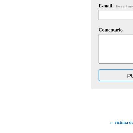
E-mail
No será mo
Comentario
← víctima del