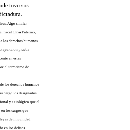
nde tuvo sus
dictadura.
chos. Algo similar
el fiscal Omar Palermo,
s a los derechos humanos.
no aportaron prueba
cente en estas
re el terrorismo de
a de los derechos humanos
 su cargo los designados
cional y axiológico que el
 en los cargos que
 leyes de impunidad
do en los delitos