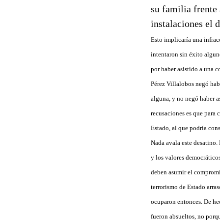
su familia frent
instalaciones el 
Esto implicaría una infrac
intentaron sin éxito algu
por haber asistido a una c
Pérez Villalobos negó hab
alguna, y no negó haber as
recusaciones es que para 
Estado, al que podría con
Nada avala este desatino.
y los valores democráticos
deben asumir el compromiso
terrorismo de Estado arra
ocuparon entonces. De hec
fueron absueltos, no porqu