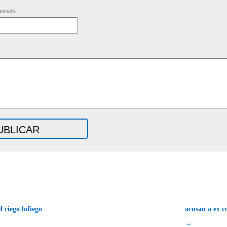
strado.
 ciego lofiego
acusan a ex 
→