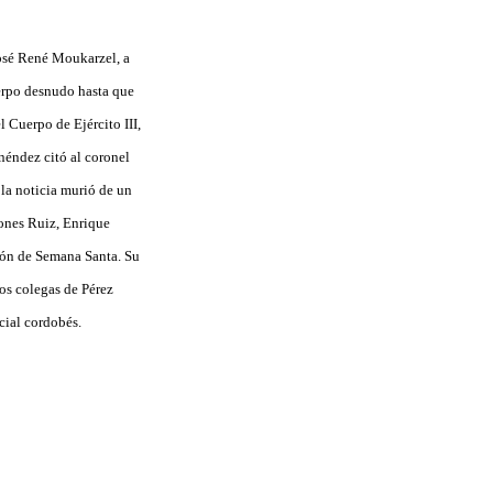
José René Moukarzel, a
uerpo desnudo hasta que
 Cuerpo de Ejército III,
éndez citó al coronel
 la noticia murió de un
Mones Ruiz, Enrique
lión de Semana Santa. Su
los colegas de Pérez
cial cordobés.