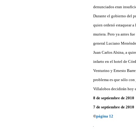
denunciados eran insufici
Durante el gobierno del p
quien ordenó estaquear a 
muriera. Pero ya antes fu
general Luciano Menéndez
Juan Carlos Alsina, a quie
infarto en el hotel de Có
Venturino y Ernesto Barrei
problema es que sólo con j
Villalobos decidirán hoy 
8 de septiembre de 2010
7 de septiembre de 2010
©
página 12