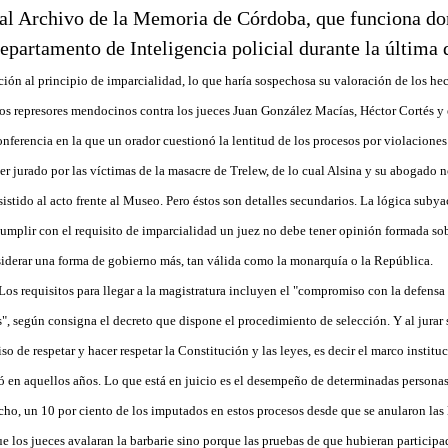
e al Archivo de la Memoria de Córdoba, que funciona do
departamento de Inteligencia policial durante la última 
ción al principio de imparcialidad, lo que haría sospechosa su valoración de los he
nos represores mendocinos contra los jueces Juan González Macías, Héctor Cortés y 
onferencia en la que un orador cuestionó la lentitud de los procesos por violacione
er jurado por las víctimas de la masacre de Trelew, de lo cual Alsina y su abogado 
istido al acto frente al Museo. Pero éstos son detalles secundarios. La lógica subya
cumplir con el requisito de imparcialidad un juez no debe tener opinión formada sob
siderar una forma de gobierno más, tan válida como la monarquía o la República.
 Los requisitos para llegar a la magistratura incluyen el "compromiso con la defens
", según consigna el decreto que dispone el procedimiento de selección. Y al jurar
 de respetar y hacer respetar la Constitución y las leyes, es decir el marco institu
só en aquellos años. Lo que está en juicio es el desempeño de determinadas personas
ho, un 10 por ciento de los imputados en estos procesos desde que se anularon las
e los jueces avalaran la barbarie sino porque las pruebas de que hubieran participa