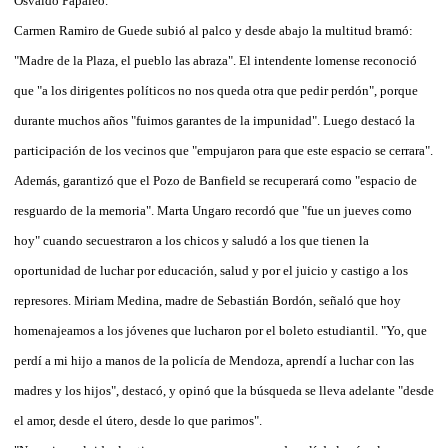
Osvaldo Papaleo.
Carmen Ramiro de Guede subió al palco y desde abajo la multitud bramó:
"Madre de la Plaza, el pueblo las abraza". El intendente lomense reconoció
que "a los dirigentes políticos no nos queda otra que pedir perdón", porque
durante muchos años "fuimos garantes de la impunidad". Luego destacó la
participación de los vecinos que "empujaron para que este espacio se cerrara".
Además, garantizó que el Pozo de Banfield se recuperará como "espacio de
resguardo de la memoria". Marta Ungaro recordó que "fue un jueves como
hoy" cuando secuestraron a los chicos y saludó a los que tienen la
oportunidad de luchar por educación, salud y por el juicio y castigo a los
represores. Miriam Medina, madre de Sebastián Bordón, señaló que hoy
homenajeamos a los jóvenes que lucharon por el boleto estudiantil. "Yo, que
perdí a mi hijo a manos de la policía de Mendoza, aprendí a luchar con las
madres y los hijos", destacó, y opinó que la búsqueda se lleva adelante "desde
el amor, desde el útero, desde lo que parimos".