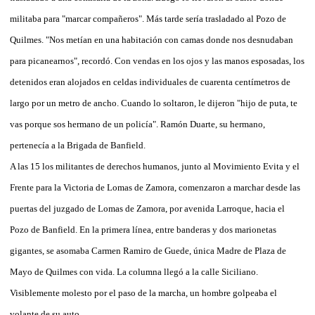
militaba para "marcar compañeros". Más tarde sería trasladado al Pozo de
Quilmes. "Nos metían en una habitación con camas donde nos desnudaban
para picanearnos", recordó. Con vendas en los ojos y las manos esposadas, los
detenidos eran alojados en celdas individuales de cuarenta centímetros de
largo por un metro de ancho. Cuando lo soltaron, le dijeron "hijo de puta, te
vas porque sos hermano de un policía". Ramón Duarte, su hermano,
pertenecía a la Brigada de Banfield.
A las 15 los militantes de derechos humanos, junto al Movimiento Evita y el
Frente para la Victoria de Lomas de Zamora, comenzaron a marchar desde las
puertas del juzgado de Lomas de Zamora, por avenida Larroque, hacia el
Pozo de Banfield. En la primera línea, entre banderas y dos marionetas
gigantes, se asomaba Carmen Ramiro de Guede, única Madre de Plaza de
Mayo de Quilmes con vida. La columna llegó a la calle Siciliano.
Visiblemente molesto por el paso de la marcha, un hombre golpeaba el
volante de su auto.