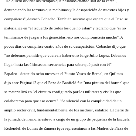
"No quiero olvidar los tiempos que pasamos cuando salí de la cárcel,
denunciando las torturas que recibimos y la desaparición de nuestros hijos y
compañeros", destacó Cobacho. También sostuvo que espera que el Pozo se
materialice en "el recuerdo de todos los que no están" y reclamó que "si no
terminamos de juzgar a los genocidas, eso nos comprometería mucho". A
pocos días de cumplirse cuatro años de su desaparición, Cobacho dijo que
"no debemos permitir que vuelva a haber otro Jorge Julio López. Debemos
llegar hasta las últimas consecuencias para saber qué pasó con él".
Papaleo –detenido ocho meses en el Puesto Vasco de Bernal, en Quilmes–
dijo ante Página/12 que el Pozo de Banfield fue "una pintura del horror" que
se materializó en "el circuito configurado por los militares y civiles que
colaboraron para que eso ocurra". "Se silenció con la complicidad de un
amplio sector civil, fundamentalmente, de los medios", enfatizó. El cierre de
la jornada de memoria estuvo a cargo de un grupo de pequeñas de la Escuela
Redondel, de Lomas de Zamora (que representaron a las Madres de Plaza de