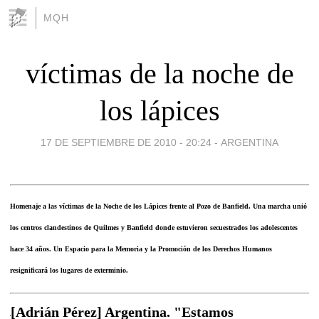
MQH
víctimas de la noche de
los lápices
17 DE SEPTIEMBRE DE 2010 - 20:24
-
ARGENTINA
Homenaje a las víctimas de la Noche de los Lápices frente al Pozo de Banfield. Una marcha unió
los centros clandestinos de Quilmes y Banfield donde estuvieron secuestrados los adolescentes
hace 34 años. Un Espacio para la Memoria y la Promoción de los Derechos Humanos
resignificará los lugares de exterminio.
[Adrián Pérez] Argentina. "Estamos