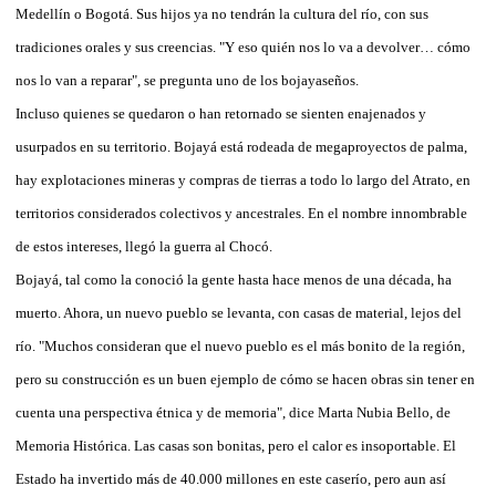
Medellín o Bogotá. Sus hijos ya no tendrán la cultura del río, con sus
tradiciones orales y sus creencias. "Y eso quién nos lo va a devolver… cómo
nos lo van a reparar", se pregunta uno de los bojayaseños.
Incluso quienes se quedaron o han retornado se sienten enajenados y
usurpados en su territorio. Bojayá está rodeada de megaproyectos de palma,
hay explotaciones mineras y compras de tierras a todo lo largo del Atrato, en
territorios considerados colectivos y ancestrales. En el nombre innombrable
de estos intereses, llegó la guerra al Chocó.
Bojayá, tal como la conoció la gente hasta hace menos de una década, ha
muerto. Ahora, un nuevo pueblo se levanta, con casas de material, lejos del
río. "Muchos consideran que el nuevo pueblo es el más bonito de la región,
pero su construcción es un buen ejemplo de cómo se hacen obras sin tener en
cuenta una perspectiva étnica y de memoria", dice Marta Nubia Bello, de
Memoria Histórica. Las casas son bonitas, pero el calor es insoportable. El
Estado ha invertido más de 40.000 millones en este caserío, pero aun así