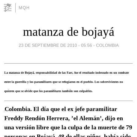
MQH
matanza de bojayá
23 DE SEPTIEMBRE DE 2010 - 05:56
-
COLOMBIA
La matanza de Bojayá, responsabilidad de las Farc, fue el resultado indeseado en un combate
entre la guerrilla y los paramilitares que se refugiaron en el pueblo. Los sobrevivientes no
quieren que se olvide que los paramilitares también son culpables.
Colombia. El día que el ex jefe paramilitar
Freddy Rendón Herrera, ’el Alemán’, dijo en
una versión libre que la culpa de la muerte de 79
personas en Bojayá, 48 de ellas niños, había sido