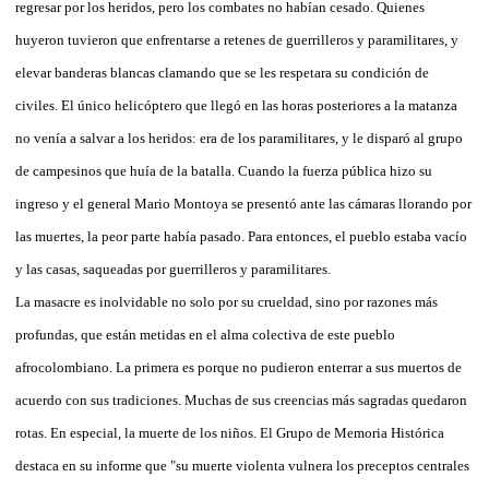
regresar por los heridos, pero los combates no habían cesado. Quienes
huyeron tuvieron que enfrentarse a retenes de guerrilleros y paramilitares, y
elevar banderas blancas clamando que se les respetara su condición de
civiles. El único helicóptero que llegó en las horas posteriores a la matanza
no venía a salvar a los heridos: era de los paramilitares, y le disparó al grupo
de campesinos que huía de la batalla. Cuando la fuerza pública hizo su
ingreso y el general Mario Montoya se presentó ante las cámaras llorando por
las muertes, la peor parte había pasado. Para entonces, el pueblo estaba vacío
y las casas, saqueadas por guerrilleros y paramilitares.
La masacre es inolvidable no solo por su crueldad, sino por razones más
profundas, que están metidas en el alma colectiva de este pueblo
afrocolombiano. La primera es porque no pudieron enterrar a sus muertos de
acuerdo con sus tradiciones. Muchas de sus creencias más sagradas quedaron
rotas. En especial, la muerte de los niños. El Grupo de Memoria Histórica
destaca en su informe que "su muerte violenta vulnera los preceptos centrales