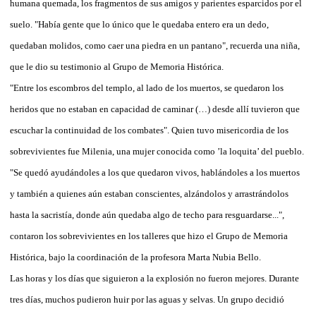
humana quemada, los fragmentos de sus amigos y parientes esparcidos por el
suelo. "Había gente que lo único que le quedaba entero era un dedo,
quedaban molidos, como caer una piedra en un pantano", recuerda una niña,
que le dio su testimonio al Grupo de Memoria Histórica.
"Entre los escombros del templo, al lado de los muertos, se quedaron los
heridos que no estaban en capacidad de caminar (…) desde allí tuvieron que
escuchar la continuidad de los combates". Quien tuvo misericordia de los
sobrevivientes fue Milenia, una mujer conocida como ’la loquita’ del pueblo.
"Se quedó ayudándoles a los que quedaron vivos, hablándoles a los muertos
y también a quienes aún estaban conscientes, alzándolos y arrastrándolos
hasta la sacristía, donde aún quedaba algo de techo para resguardarse...",
contaron los sobrevivientes en los talleres que hizo el Grupo de Memoria
Histórica, bajo la coordinación de la profesora Marta Nubia Bello.
Las horas y los días que siguieron a la explosión no fueron mejores. Durante
tres días, muchos pudieron huir por las aguas y selvas. Un grupo decidió