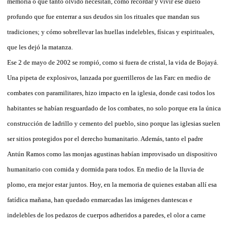
memoria o qué tanto olvido necesitan, cómo recordar y vivir ese duelo
profundo que fue enterrar a sus deudos sin los rituales que mandan sus
tradiciones; y cómo sobrellevar las huellas indelebles, físicas y espirituales,
que les dejó la matanza.
Ese 2 de mayo de 2002 se rompió, como si fuera de cristal, la vida de Bojayá.
Una pipeta de explosivos, lanzada por guerrilleros de las Farc en medio de
combates con paramilitares, hizo impacto en la iglesia, donde casi todos los
habitantes se habían resguardado de los combates, no solo porque era la única
construcción de ladrillo y cemento del pueblo, sino porque las iglesias suelen
ser sitios protegidos por el derecho humanitario. Además, tanto el padre
Antún Ramos como las monjas agustinas habían improvisado un dispositivo
humanitario con comida y dormida para todos. En medio de la lluvia de
plomo, era mejor estar juntos. Hoy, en la memoria de quienes estaban allí esa
fatídica mañana, han quedado enmarcadas las imágenes dantescas e
indelebles de los pedazos de cuerpos adheridos a paredes, el olor a carne