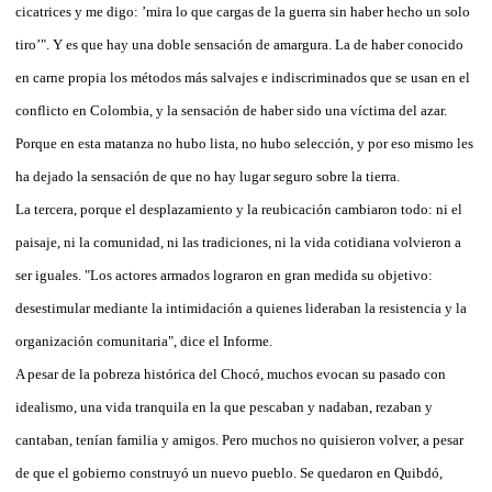
cicatrices y me digo: ’mira lo que cargas de la guerra sin haber hecho un solo
tiro’". Y es que hay una doble sensación de amargura. La de haber conocido
en carne propia los métodos más salvajes e indiscriminados que se usan en el
conflicto en Colombia, y la sensación de haber sido una víctima del azar.
Porque en esta matanza no hubo lista, no hubo selección, y por eso mismo les
ha dejado la sensación de que no hay lugar seguro sobre la tierra.
La tercera, porque el desplazamiento y la reubicación cambiaron todo: ni el
paisaje, ni la comunidad, ni las tradiciones, ni la vida cotidiana volvieron a
ser iguales. "Los actores armados lograron en gran medida su objetivo:
desestimular mediante la intimidación a quienes lideraban la resistencia y la
organización comunitaria", dice el Informe.
A pesar de la pobreza histórica del Chocó, muchos evocan su pasado con
idealismo, una vida tranquila en la que pescaban y nadaban, rezaban y
cantaban, tenían familia y amigos. Pero muchos no quisieron volver, a pesar
de que el gobierno construyó un nuevo pueblo. Se quedaron en Quibdó,