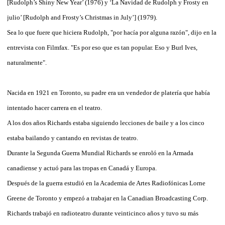
[Rudolph’s Shiny New Year’ (1976) y ‘La Navidad de Rudolph y Frosty en
julio’ [Rudolph and Frosty’s Christmas in July’] (1979).
Sea lo que fuere que hiciera Rudolph, "por hacía por alguna razón", dijo en la
entrevista con Filmfax. "Es por eso que es tan popular. Eso y Burl Ives,
naturalmente".
Nacida en 1921 en Toronto, su padre era un vendedor de platería que había
intentado hacer carrera en el teatro.
A los dos años Richards estaba siguiendo lecciones de baile y a los cinco
estaba bailando y cantando en revistas de teatro.
Durante la Segunda Guerra Mundial Richards se enroló en la Armada
canadiense y actuó para las tropas en Canadá y Europa.
Después de la guerra estudió en la Academia de Artes Radiofónicas Lorne
Greene de Toronto y empezó a trabajar en la Canadian Broadcasting Corp.
Richards trabajó en radioteatro durante veinticinco años y tuvo su más