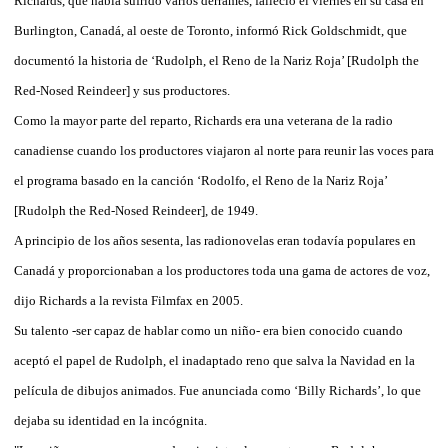
Richards, que había sufrido varios derrames, falleció el viernes en su casa en
Burlington, Canadá, al oeste de Toronto, informó Rick Goldschmidt, que
documentó la historia de ‘Rudolph, el Reno de la Nariz Roja’ [Rudolph the
Red-Nosed Reindeer] y sus productores.
Como la mayor parte del reparto, Richards era una veterana de la radio
canadiense cuando los productores viajaron al norte para reunir las voces para
el programa basado en la canción ‘Rodolfo, el Reno de la Nariz Roja’
[Rudolph the Red-Nosed Reindeer], de 1949.
A principio de los años sesenta, las radionovelas eran todavía populares en
Canadá y proporcionaban a los productores toda una gama de actores de voz,
dijo Richards a la revista Filmfax en 2005.
Su talento -ser capaz de hablar como un niño- era bien conocido cuando
aceptó el papel de Rudolph, el inadaptado reno que salva la Navidad en la
película de dibujos animados. Fue anunciada como ‘Billy Richards’, lo que
dejaba su identidad en la incógnita.