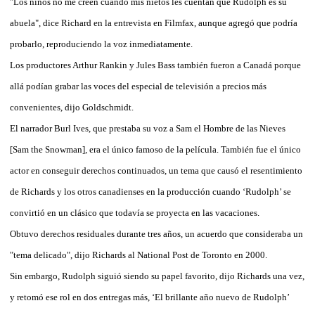
"Los niños no me creen cuando mis nietos les cuentan que Rudolph es su
abuela", dice Richard en la entrevista en Filmfax, aunque agregó que podría
probarlo, reproduciendo la voz inmediatamente.
Los productores Arthur Rankin y Jules Bass también fueron a Canadá porque
allá podían grabar las voces del especial de televisión a precios más
convenientes, dijo Goldschmidt.
El narrador Burl Ives, que prestaba su voz a Sam el Hombre de las Nieves
[Sam the Snowman], era el único famoso de la película. También fue el único
actor en conseguir derechos continuados, un tema que causó el resentimiento
de Richards y los otros canadienses en la producción cuando ‘Rudolph’ se
convirtió en un clásico que todavía se proyecta en las vacaciones.
Obtuvo derechos residuales durante tres años, un acuerdo que consideraba un
"tema delicado", dijo Richards al National Post de Toronto en 2000.
Sin embargo, Rudolph siguió siendo su papel favorito, dijo Richards una vez,
y retomó ese rol en dos entregas más, ‘El brillante año nuevo de Rudolph’