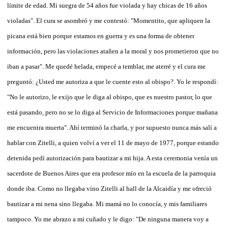
límite de edad. Mi suegra de 54 años fue violada y hay chicas de 16 años
violadas". El cura se asombró y me contestó: "Momentito, que apliquen la
picana está bien porque estamos en guerra y es una forma de obtener
información, pero las violaciones atañen a la moral y nos prometieron que no
iban a pasar". Me quedé helada, empecé a temblar, me aterré y el cura me
preguntó: ¿Usted me autoriza a que le cuente esto al obispo?. Yo le respondí:
"No le autorizo, le exijo que le diga al obispo, que es nuestro pastor, lo que
está pasando, pero no se lo diga al Servicio de Informaciones porque mañana
me encuentra muerta". Ahí terminó la charla, y por supuesto nunca más salí a
hablar con Zitelli, a quien volví a ver el 11 de mayo de 1977, porque estando
detenida pedí autorización para bautizar a mi hija. A esta ceremonia venía un
sacerdote de Buenos Aires que era profesor mío en la escuela de la parroquia
donde iba. Como no llegaba vino Zitelli al hall de la Alcaidía y me ofreció
bautizar a mi nena sino llegaba. Mi mamá no lo conocía, y mis familiares
tampoco. Yo me abrazo a mi cuñado y le digo: "De ninguna manera voy a