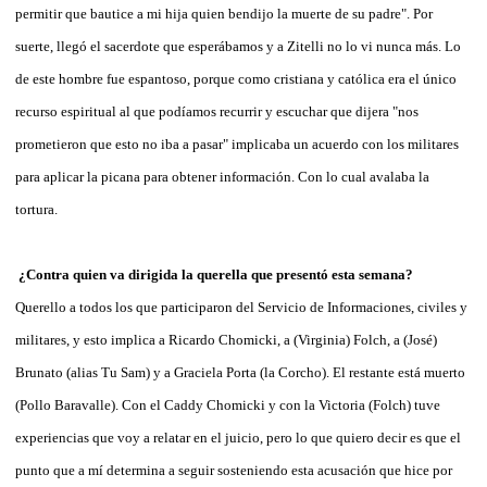
permitir que bautice a mi hija quien bendijo la muerte de su padre". Por
suerte, llegó el sacerdote que esperábamos y a Zitelli no lo vi nunca más. Lo
de este hombre fue espantoso, porque como cristiana y católica era el único
recurso espiritual al que podíamos recurrir y escuchar que dijera "nos
prometieron que esto no iba a pasar" implicaba un acuerdo con los militares
para aplicar la picana para obtener información. Con lo cual avalaba la
tortura.
¿Contra quien va dirigida la querella que presentó esta semana?
Querello a todos los que participaron del Servicio de Informaciones, civiles y
militares, y esto implica a Ricardo Chomicki, a (Virginia) Folch, a (José)
Brunato (alias Tu Sam) y a Graciela Porta (la Corcho). El restante está muerto
(Pollo Baravalle). Con el Caddy Chomicki y con la Victoria (Folch) tuve
experiencias que voy a relatar en el juicio, pero lo que quiero decir es que el
punto que a mí determina a seguir sosteniendo esta acusación que hice por