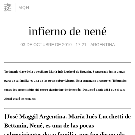
MQH
infierno de nené
03 DE OCTUBRE DE 2010 - 17:21
-
ARGENTINA
Testimonio clave de la querellante María Inés Luchetti de Bettanín. Secuestrada junto a gran
parte de su familia, es una de las pocas sobrevivientes. Esta semana se presentó en Tribunales
contra los responsables del centro clandestino de detención. Denunció desde 1984 que el cura
Zitelli avaló las torturas.
[José Maggi] Argentina. María Inés Lucchetti de
Bettanín, Nené, es una de las pocas
sobrevivientes de su familia, que fue diezmada