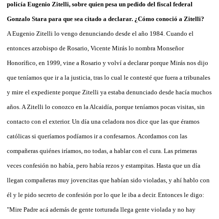
policía Eugenio Zitelli, sobre quien pesa un pedido del fiscal federal
Gonzalo Stara para que sea citado a declarar. ¿Cómo conoció a Zitelli?
A Eugenio Zitelli lo vengo denunciando desde el año 1984. Cuando el
entonces arzobispo de Rosario, Vicente Mirás lo nombra Monseñor
Honorífico, en 1999, vine a Rosario y volví a declarar porque Mirás nos dijo
que teníamos que ir a la justicia, tras lo cual le contesté que fuera a tribunales
y mire el expediente porque Zitelli ya estaba denunciado desde hacía muchos
años. A Zitelli lo conozco en la Alcaidía, porque teníamos pocas visitas, sin
contacto con el exterior. Un día una celadora nos dice que las que éramos
católicas si queríamos podíamos ir a confesarnos. Acordamos con las
compañeras quiénes iríamos, no todas, a hablar con el cura. Las primeras
veces confesión no había, pero había rezos y estampitas. Hasta que un día
llegan compañeras muy jovencitas que habían sido violadas, y ahí hablo con
él y le pido secreto de confesión por lo que le iba a decir. Entonces le digo:
"Mire Padre acá además de gente torturada llega gente violada y no hay