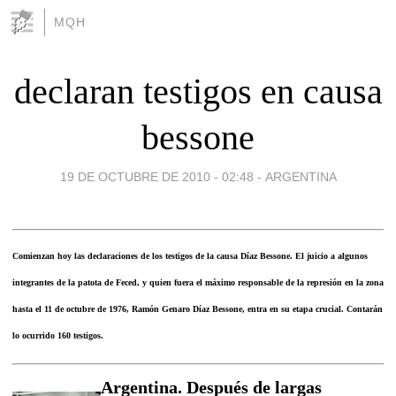
MQH
declaran testigos en causa
bessone
19 DE OCTUBRE DE 2010 - 02:48
-
ARGENTINA
Comienzan hoy las declaraciones de los testigos de la causa Díaz Bessone. El juicio a algunos
integrantes de la patota de Feced, y quien fuera el máximo responsable de la represión en la zona
hasta el 11 de octubre de 1976, Ramón Genaro Díaz Bessone, entra en su etapa crucial. Contarán
lo ocurrido 160 testigos.
Argentina. Después de largas