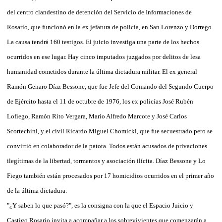
del centro clandestino de detención del Servicio de Informaciones de
Rosario, que funcionó en la ex jefatura de policía, en San Lorenzo y Dorrego.
La causa tendrá 160 testigos. El juicio investiga una parte de los hechos
ocurridos en ese lugar. Hay cinco imputados juzgados por delitos de lesa
humanidad cometidos durante la última dictadura militar. El ex general
Ramón Genaro Díaz Bessone, que fue Jefe del Comando del Segundo Cuerpo
de Ejército hasta el 11 de octubre de 1976, los ex policías José Rubén
Lofiego, Ramón Rito Vergara, Mario Alfredo Marcote y José Carlos
Scortechini, y el civil Ricardo Miguel Chomicki, que fue secuestrado pero se
convirtió en colaborador de la patota. Todos están acusados de privaciones
ilegítimas de la libertad, tormentos y asociación ilícita. Díaz Bessone y Lo
Fiego también están procesados por 17 homicidios ocurridos en el primer año
de la última dictadura.
"¿Y saben lo que pasó?", es la consigna con la que el Espacio Juicio y
Castigo Rosario invita a acompañar a los sobrevivientes que comenzarán a