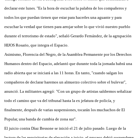
declarar este lunes. "Es la hora de escuchar la palabra de los compañeros y
todos los que puedan tienen que estar para hacerles una aguante y para
escuchar la verdad que tienen para arrojar sobre lo que vivió nuestro pueblo
durante el terrorismo de estado", señaló Gerardo Fernández, de la agrupación
HIJOS Rosario, que integra el Espacio.
Asimismo, Florencia del Negro, de la Asamblea Permanente por los Derechos
Humanos dentro del Espacio, adelantó que durante toda la jornada habrá una
radio abierta que se iniciará a las 11 horas. En tanto, "cuando salgan los
compañeros de declarar haremos un almuerzo colectivo sobre el bulevar",
anunció. La militantes agregó: "Con un grupo de artistas saldremos señalizar
todo el camino que va del tribunal hasta la ex jefatura de policía, y
finalmente, después de varias suspensiones, tocarán los muchachos de El
Popular, una banda de cumbia de zona sur".
El juicio contra Díaz Bessone se inició el 21 de julio pasado. Luego de la
lectura de las requisitorias de elevación a juicio, el proceso debió suspenderse