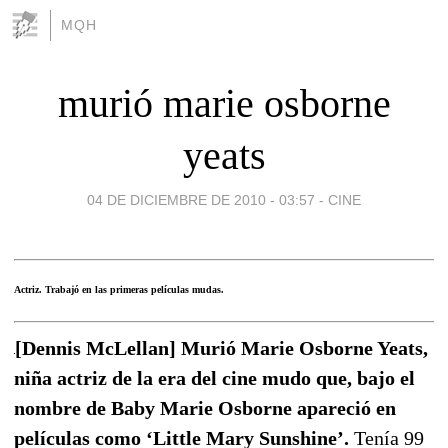
MQH
murió marie osborne
yeats
04 DE DICIEMBRE DE 2010 - 03:57
-
CINE
Actriz. Trabajó en las primeras películas mudas.
[Dennis McLellan] Murió Marie Osborne Yeats,
niña actriz de la era del cine mudo que, bajo el
nombre de Baby Marie Osborne apareció en
películas como ‘Little Mary Sunshine’.
Tenía 99