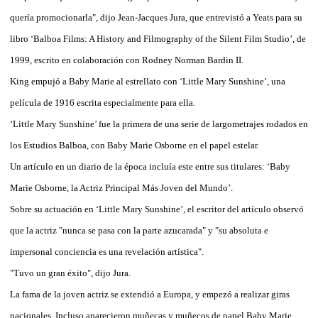
quería promocionarla", dijo Jean-Jacques Jura, que entrevistó a Yeats para su
libro ‘Balboa Films: A History and Filmography of the Silent Film Studio’, de
1999, escrito en colaboración con Rodney Norman Bardin II.
King empujó a Baby Marie al estrellato con ‘Little Mary Sunshine’, una
película de 1916 escrita especialmente para ella.
‘Little Mary Sunshine’ fue la primera de una serie de largometrajes rodados en
los Estudios Balboa, con Baby Marie Osborne en el papel estelar.
Un artículo en un diario de la época incluía este entre sus titulares: ‘Baby
Marie Osborne, la Actriz Principal Más Joven del Mundo’.
Sobre su actuación en ‘Little Mary Sunshine’, el escritor del artículo observó
que la actriz "nunca se pasa con la parte azucarada" y "su absoluta e
impersonal conciencia es una revelación artística".
"Tuvo un gran éxito", dijo Jura.
La fama de la joven actriz se extendió a Europa, y empezó a realizar giras
nacionales. Incluso aparecieron muñecas y muñecos de papel Baby Marie.