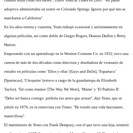
cuando tenía como tres meses", contó Yeats al Times en 2001. "Mi padre
adoptivo administraba un teatro en Colorado Springs. Ignoro por qué mis se
marcharon a California".
En los años treinta y cuarenta, Yeats trabajó ocasional y anónimamente en
algunas películas, así como doble de Ginger Rogers, Deanna Durbin y Betty
Hutton.
Empezando con un aprendizaje en la Western Costume Co. en 1952, tuvo una
carrera de más de dos décadas como directora y diseñadora de vestuario de
estudio en películas como ‘Ellos y ellas’ [Guys and Dolls], ‘Espartaco’
[Spartacus], ‘Cleopatra’ (estuvo a cargo de la guardarropa de Elizabeth
Taylor), ‘Tal como éramos’ [The Way We Were], ‘Mame’ y ‘El Padrino II’.
"Debo ser franca contigo: prefería eso antes que actuar", dijo Yeats, que se
jubiló en 1976, en la entrevista con Times. "He tenido una vida fascinante,
maravillosa".
El matrimonio de Yeats con Frank Dempsey, con el que tuvo una hija, terminó