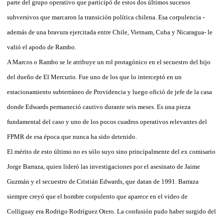
parte del grupo operativo que participó de estos dos últimos sucesos
subversivos que marcaron la transición política chilena. Esa corpulencia -
además de una bravura ejercitada entre Chile, Vietnam, Cuba y Nicaragua- le
valió el apodo de Rambo.
A Marcos o Rambo se le atribuye un rol protagónico en el secuestro del hijo
del dueño de El Mercurio. Fue uno de los que lo interceptó en un
estacionamiento subterráneo de Providencia y luego ofició de jefe de la casa
donde Edwards permaneció cautivo durante seis meses. Es una pieza
fundamental del caso y uno de los pocos cuadros operativos relevantes del
FPMR de esa época que nunca ha sido detenido.
El mérito de esto último no es sólo suyo sino principalmente del ex comisario
Jorge Barraza, quien lideró las investigaciones por el asesinato de Jaime
Guzmán y el secuestro de Cristián Edwards, que datan de 1991. Barraza
siempre creyó que el hombre corpulento que aparece en el video de
Colliguay era Rodrigo Rodríguez Otero. La confusión pudo haber surgido del