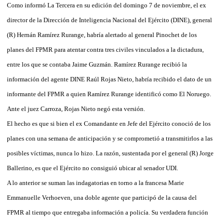
Como informó La Tercera en su edición del domingo 7 de noviembre, el ex
director de la Dirección de Inteligencia Nacional del Ejército (DINE), general
(R) Hernán Ramírez Rurange, habría alertado al general Pinochet de los
planes del FPMR para atentar contra tres civiles vinculados a la dictadura,
entre los que se contaba Jaime Guzmán. Ramírez Rurange recibió la
información del agente DINE Raúl Rojas Nieto, habría recibido el dato de un
informante del FPMR a quien Ramírez Rurange identificó como El Noruego.
Ante el juez Carroza, Rojas Nieto negó esta versión.
El hecho es que si bien el ex Comandante en Jefe del Ejército conoció de los
planes con una semana de anticipación y se comprometió a transmitirlos a las
posibles víctimas, nunca lo hizo. La razón, sustentada por el general (R) Jorge
Ballerino, es que el Ejército no consiguió ubicar al senador UDI.
A lo anterior se suman las indagatorias en torno a la francesa Marie
Emmanuelle Verhoeven, una doble agente que participó de la causa del
FPMR al tiempo que entregaba información a policía. Su verdadera función