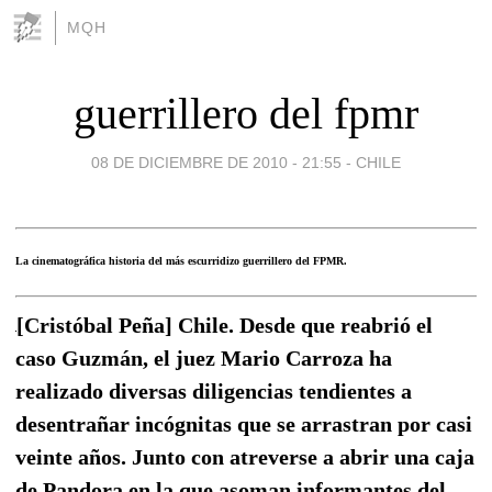
MQH
guerrillero del fpmr
08 DE DICIEMBRE DE 2010 - 21:55
-
CHILE
La cinematográfica historia del más escurridizo guerrillero del FPMR.
[Cristóbal Peña] Chile. Desde que reabrió el
caso Guzmán, el juez Mario Carroza ha
realizado diversas diligencias tendientes a
desentrañar incógnitas que se arrastran por casi
veinte años. Junto con atreverse a abrir una caja
de Pandora en la que asoman informantes del