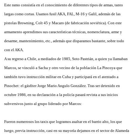
Este ramo consistía en el conocimiento de diferentes tipos de armas, tanto
largas como cortas. Usamos fusil AKA, FAL, M-16 y Galil, además de las
pistolas Browning, Colt 45 y Macaro (de fabricación soviética). Con este
armamento aprendimos sus características técnicas, nomenclatura, arme y
desarme, mantenimiento, etc., además que disparamos bastante, sobre todo
con el AKA.
A su regreso a Chile, a mediados de 1985, Soto Pastrián, a quien ya llamaban
Marcos, se vinculó a Sacha y otro vecino de la población La Pincoya que
también tuvo instrucción militar en Cuba y participará en el atentado a
Pinochet: el gásfiter Jorge Mario Angulo González. Tras ser detenido en
octubre 1986, en su declaración a la policía pasará revista a sus inicios
subversivos junto al grupo liderado por Marcos:
Fueron numerosos los taxis que logramos asaltar en el barrio alto, los que
luego, previa instrucción, casi en su mayoría dejamos en el sector de Alameda