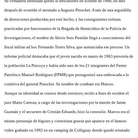
Su verdadera identidad quedó al descubierto en octubre de 1986, un mes
después de ocurrido el atentado a Augusto Pinochet. A raíz de una seguidilla
de detenciones producidas por este hecho, y las consiguientes torturas
practicadas por funcionarios de la Brigada de Homicidios de la Policía de
Investigaciones, el nombre de Alexis Soto Pastrián llegó a conocimiento del
fiscal militar ad hoc Fernando Torres Silva, que sustanciaba ese proceso. Un
informe policial destacaba que el joven nacido en marzo de 1963 provenía de
la población La Pincoya y había sido uno de los 21 integrantes del Frente
Patriótico Manuel Rodríguez (FPMR) que protagonizó una emboscada a la
comitiva del general Pinochet. Su nombre de combate era Marcos.
Aunque su identidad se conoce desde entonces, recién a fines de octubre el
juez Mario Carroza, a cargo de las investigaciones por la muerte de Jaime
Guzmán y el secuestro de Cristián Edwards, hizo la conexión. Marcos era el
mismo personaje de bigotes y contextura gruesa que aparece en el famoso
video grabado en 1992 en un camping de Colliguay donde quedó retratado