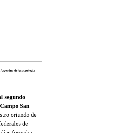
o Argentino de Antropología
al segundo
ar Campo San
stro oriundo de
federales de
s días formaba