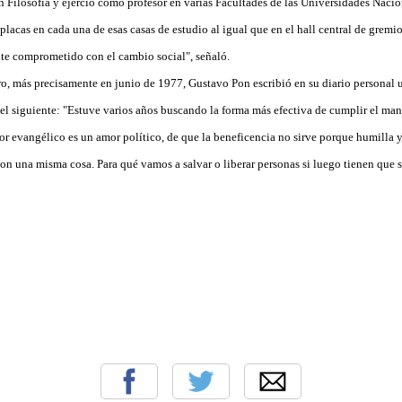
 Filosofía y ejerció como profesor en varias Facultades de las Universidades Nacion
placas en cada una de esas casas de estudio al igual que en el hall central de grem
nte comprometido con el cambio social", señaló.
ro, más precisamente en junio de 1977, Gustavo Pon escribió en su diario personal 
s el siguiente: "Estuve varios años buscando la forma más efectiva de cumplir el m
or evangélico es un amor político, de que la beneficencia no sirve porque humilla 
son una misma cosa. Para qué vamos a salvar o liberar personas si luego tienen que se