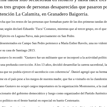
os tres grupos de personas desaparecidas que pasaron po
etención La Calamita, en Granadero Baigorria.
cha que los restos de las personas que formaban parte de las dos primeras tandas de
mar, según declaró Eduardo ‘Tucu’ Costanzo, mientras que al tercer grupo, en el que
 Ejército en Laguna Paiva, más precisamente en San Pedro.
 desenterrados en Campo San Pedro pertenece a María Esther Ravelo, una no vidente
e su casa de Santiago 2815.
tavo lo recordó: "Gustavo fue un militante que se incorporó a la actividad política
na profunda convicción. A los 13 años, decidió desarrollar la carrera sacerdotal, l
za que no podría ejercer el sacerdocio con coherencia". Daniel agregó que su herman
se en el país pese a los ruegos de nuestra madre, que fue a visitarlo en la clandesti
ano Gustavo no ocupó cargos importantes en la organización Montoneros, a la cual
ncionario del gobierno democrático y luego como organizador del Partido Auténtico
o político en el frente barrial en especial en barrio Centenario.