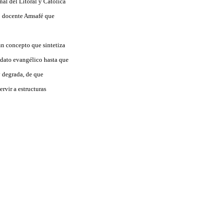
al del Litoral y Católica
io docente Amsafé que
un concepto que sintetiza
andato evangélico hasta que
y degrada, de que
rvir a estructuras