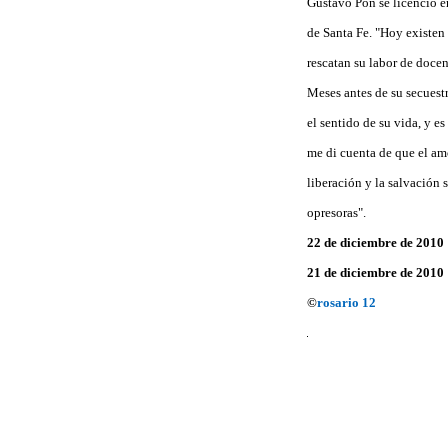
Gustavo Pon se licenció en
de Santa Fe. "Hoy existen 
rescatan su labor de doce
Meses antes de su secuest
el sentido de su vida, y e
me di cuenta de que el am
liberación y la salvación 
opresoras".
22 de diciembre de 2010
21 de diciembre de 2010
©
rosario 12