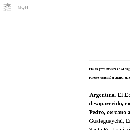
MQH
Era un joven maestro de Gualegu
Forense identificó el cuerpo, qu
Argentina. El E
desaparecido, e
Pedro, cercano 
Gualeguaychú, Ent
Santa Fe. La víct