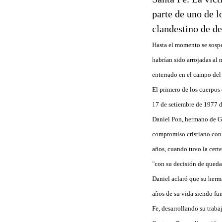
parte de uno de l
clandestino de d
Hasta el momento se sospe
habrían sido arrojadas al 
enterrado en el campo del
El primero de los cuerpos
17 de setiembre de 1977 d
Daniel Pon, hermano de Gus
compromiso cristiano con u
años, cuando tuvo la certe
"con su decisión de quedar
Daniel aclaró que su herm
años de su vida siendo fu
Fe, desarrollando su trabaj