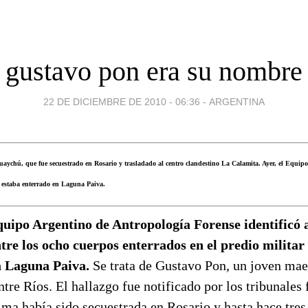
gustavo pon era su nombre
22 DE DICIEMBRE DE 2010 - 06:36
-
ARGENTINA
aychú, que fue secuestrado en Rosario y trasladado al centro clandestino La Calamita. Ayer, el Equip
e estaba enterrado en Laguna Paiva.
quipo Argentino de Antropología Forense identificó 
ntre los ocho cuerpos enterrados en el predio milit
a Laguna Paiva.
Se trata de Gustavo Pon, un joven mae
re Ríos. El hallazgo fue notificado por los tribunales 
ima había sido secuestrada en Rosario y hasta hace tre