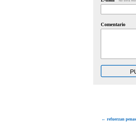
No será mo
Comentario
← refuerzan penas 