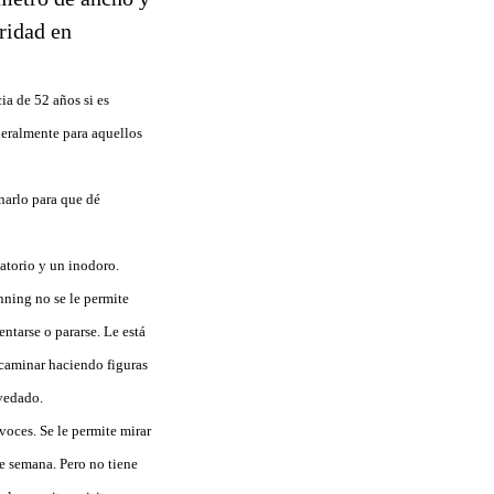
ridad en
ia de 52 años si es
neralmente para aquellos
narlo para que dé
atorio y un inodoro.
anning no se le permite
ntarse o pararse. Le está
e caminar haciendo figuras
 vedado.
voces. Se le permite mirar
de semana. Pero no tiene