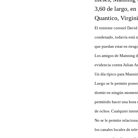
3,60 de largo, en
Quantico, Virgini
El teniente coronel David 
condenado, todavía está s
que puedan estar en riesg
Los amigos de Manning dic
evidencia contra Julian A
Un día típico para Mannin
Luego se le permite poners
dormir en ningún momento e
permitido hacer una hora d
de ochos. Cualquier inten
No se le permite relaciona
los canales locales de tel