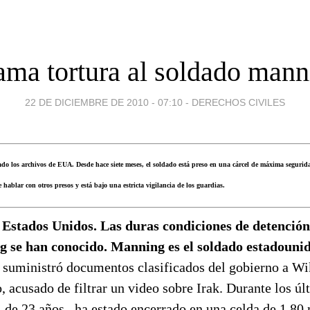
ama tortura al soldado mann
22 DE DICIEMBRE DE 2010 - 07:10
-
DERECHOS CIVILES
rado los archivos de EUA. Desde hace siete meses, el soldado está preso en una cárcel de máxima seguri
ablar con otros presos y está bajo una estricta vigilancia de los guardias.
Estados Unidos. Las duras condiciones de detención
 se han conocido. Manning es el soldado estadouni
 suministró documentos clasificados del gobierno a Wi
 acusado de filtrar un video sobre Irak. Durante los úl
de 23 años– ha estado encerrado en una celda de 1,80 