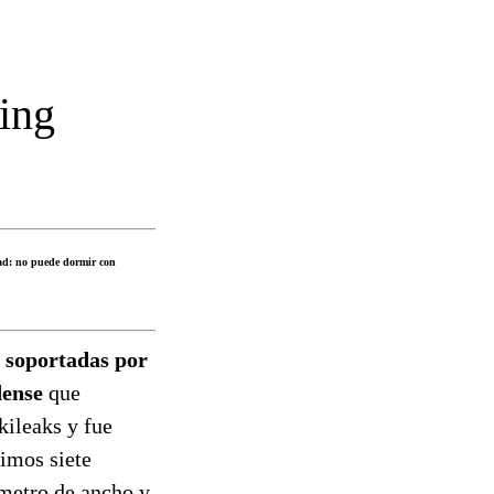
ing
dad: no puede dormir con
 soportadas por
dense
que
kileaks y fue
timos siete
metro de ancho y