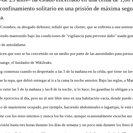
 confinamiento solitario en una prisión de máxima segu
a.
Coombes, su abogado defensor, señaló que su cliente, que se enfrenta a una sentenc
iendo mantenido bajo las condiciones de "vigilancia para prevenir daño" usada ge
o de autodañarse.
en que esto se ha convertido en un medio por parte de las autoridades para presio
ssange, el fundador de Wikileaks.
g comienza cuando es despertado a las 5 de la mañana en la celda, que tiene un lav
e la ropa, que debió entregar al ir a la cama la noche anterior. Bajo las reglas, a M
ntre las 5 de la mañana y las 8 de la noche; si lo hace, los guardias lo obligan a se
e ejercicios al día, pero no al aire libre sino en una habitación vacía, donde pued
to de mantenerse ocupado, por ejemplo, haciendo abdominales o lagartijas, le está
rse con los otros internos y nunca los ha visto, aunque ocasionalmente escucha sus 
evisión hasta tres horas durante los días de semana y un poco más durante los fines 