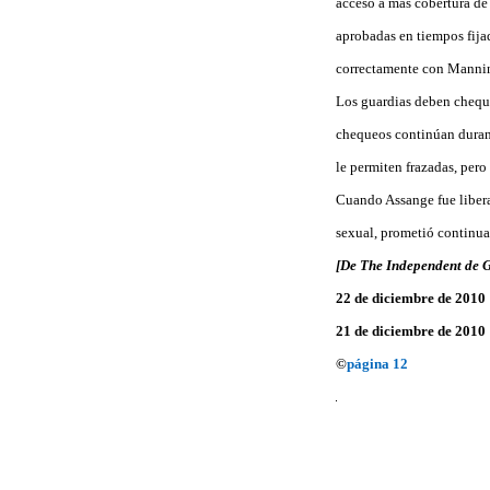
acceso a más cobertura de n
aprobadas en tiempos fij
correctamente con Manning
Los guardias deben cheque
chequeos continúan durant
le permiten frazadas, pero
Cuando Assange fue libera
sexual, prometió continua
[De The Independent de 
22 de diciembre de 2010
21 de diciembre de 2010
©
página 12