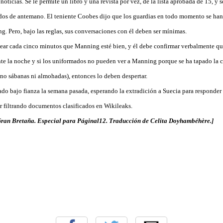
oticias. Se le permite un libro y una revista por vez, de la lista aprobada de 15, y s
ados de antemano. El teniente Coobes dijo que los guardias en todo momento se h
. Pero, bajo las reglas, sus conversaciones con él deben ser mínimas.
ar cada cinco minutos que Manning esté bien, y él debe confirmar verbalmente qu
e la noche y si los uniformados no pueden ver a Manning porque se ha tapado la c
 no sábanas ni almohadas), entonces lo deben despertar.
do bajo fianza la semana pasada, esperando la extradición a Suecia para responder
r filtrando documentos clasificados en Wikileaks.
Gran Bretaña. Especial para Páginal12. Traducción de Celita Doyhambéhère.]