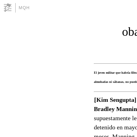
MQH
ob
El joven militar que habría filt
almohadas ni sábanas, no puede h
[Kim Sengupta] 
Bradley Manning
supuestamente le
detenido en mayo,
meses, Manning –