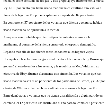
federales sobre consumo de drogas- y este grupo apoya fuertemente la nueva
ley. El 11 por ciento que había usado marihuana en el último año, estuvo a
favor de la legalización por una aplastante mayoría del 82 por ciento.
En contraste, el 57 por ciento de los votantes que dijeron que nunca habían
usado marihuana, se opusieron a la medida.
Aunque es más probable que ciertos tipos de votantes recurran a la
marihuana, el consumo de la hierba cruza todo el espectro demográfico,
llegando más allá de los clichés sobre los
skaters
o los hippies viejos.
El empate en las elecciones a gobernador entre el demócrata Jerry Brown, que
gobernó al estado en los años setenta, y la republicana Meg Whitman, ex
ejecutiva de Ebay, ilustran claramente esta situación. Los votantes que han
usado marihuana son el 45 por ciento de los partidarios de Brown, y el 37 por
ciento, de Whitman. Pero ambos candidatos se oponen a la legalización.
Entre demócratas y votantes que no tienen una afiliación a algún partido en
el estado, el 12 por ciento usó marihuana el año pasado, como el 7 por ciento