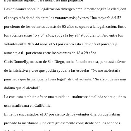
ligeramente superior para desgloses más pequeños.
Las opiniones sobre la legalización divergen ampliamente según la edad, con
el apoyo más decidido entre los votantes más jóvenes. Una mayoría del 52
por ciento de los votantes de más de 65 años se opone a la legalización. Entre
los votantes entre 45 y 64 años, apoya la ley el 49 por ciento. Pero entre los
votantes entre 30 y 44 años, el 53 por ciento está a favor, y el porcentaje
aumenta a 61 por ciento entre los votantes de 18 a 29 años.
Chris Donnelly, maestro de San Diego, no ha fumado nunca, pero está a favor
de la iniciativa y cree que podría ayudar a las escuelas. "No me molestaría
para nada que la marihuana fuera legal", dijo el votante. "No creo que sea más
dañina que el alcohol".
La encuesta también ofrece una mirada inusualmente detallada sobre quiénes
usan marihuana en California.
Entre los encuestados, el 37 por ciento de los votantes dijeron que habían
probado la marihuana -una cifra gruesamente consistente con los sondeos