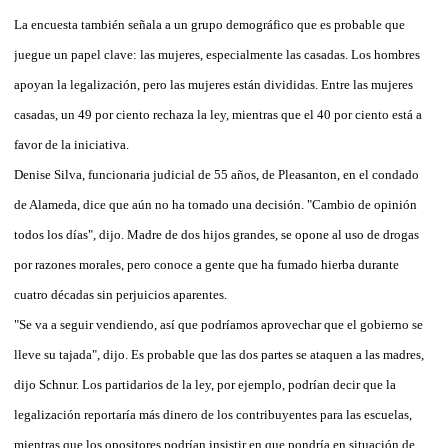
La encuesta también señala a un grupo demográfico que es probable que
juegue un papel clave: las mujeres, especialmente las casadas. Los hombres
apoyan la legalización, pero las mujeres están divididas. Entre las mujeres
casadas, un 49 por ciento rechaza la ley, mientras que el 40 por ciento está a
favor de la iniciativa.
Denise Silva, funcionaria judicial de 55 años, de Pleasanton, en el condado
de Alameda, dice que aún no ha tomado una decisión. "Cambio de opinión
todos los días", dijo. Madre de dos hijos grandes, se opone al uso de drogas
por razones morales, pero conoce a gente que ha fumado hierba durante
cuatro décadas sin perjuicios aparentes.
"Se va a seguir vendiendo, así que podríamos aprovechar que el gobierno se
lleve su tajada", dijo. Es probable que las dos partes se ataquen a las madres,
dijo Schnur. Los partidarios de la ley, por ejemplo, podrían decir que la
legalización reportaría más dinero de los contribuyentes para las escuelas,
mientras que los opositores podrían insistir en que pondría en situación de