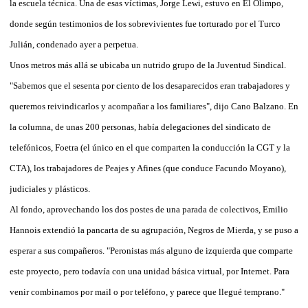
la escuela técnica. Una de esas víctimas, Jorge Lewi, estuvo en El Olimpo,
donde según testimonios de los sobrevivientes fue torturado por el Turco
Julián, condenado ayer a perpetua.
Unos metros más allá se ubicaba un nutrido grupo de la Juventud Sindical.
"Sabemos que el sesenta por ciento de los desaparecidos eran trabajadores y
queremos reivindicarlos y acompañar a los familiares", dijo Cano Balzano. En
la columna, de unas 200 personas, había delegaciones del sindicato de
telefónicos, Foetra (el único en el que comparten la conducción la CGT y la
CTA), los trabajadores de Peajes y Afines (que conduce Facundo Moyano),
judiciales y plásticos.
Al fondo, aprovechando los dos postes de una parada de colectivos, Emilio
Hannois extendió la pancarta de su agrupación, Negros de Mierda, y se puso a
esperar a sus compañeros. "Peronistas más alguno de izquierda que comparte
este proyecto, pero todavía con una unidad básica virtual, por Internet. Para
venir combinamos por mail o por teléfono, y parece que llegué temprano."