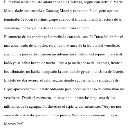
El festival tenía previsto arrancar con La Chilinga, seguir con Actitud María
Marta, darle una entrada a Dancing Mood y cerrar con Fidel, pero apenas
terminaba de tocar el primer grupo cuando el tribunal inició la lectura de la
sentencia, por lo que los demás quedaron para el cierre.
El anuncio de las condenas fue recibido con aplausos. El Turco Julián fue el
más abucheado de la noche; en el lento avance de la lectura del veredicto,
cuando los jueces dispusieron un intermedio a pedido del represor para ir al
baño ya se había hecho de noche. Pero a pesar del paso de las horas, frente a
los tribunales no había menguado la cantidad de gente ni el clima de festejo.
El cielo estaba oscuro, el calor seguía siendo agobiante. Los abogados de
Hijos aprovecharon el parate obligado para hacer un repaso de cómo iban los
veredictos. Desde el escenario, anticipando una noche larga, una de las
militantes de la agrupación sintetizó el espíritu del encuentro: "Hoy no nos
vamos de acá hasta que estén todos presos. Vamos a ver cómo marchan a
Marcos Paz".