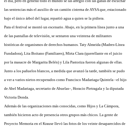
el día, pero en general todo el mundo se las arregló con las ganas de escuchar
las sentencias más el auxilio de un camión cisterna de AYSA que, estacionado
bajo el único árbol del lugar, repartió agua a quien se la pidiera.
Para el festival se montó un escenario. Abajo, en la primera línea junto a una
de las pantallas de televisión, se sentaron una veintena de militantes
históricas de organismos de derechos humanos. Taty Almeida (Madres-Línea
Fundadora), Lita Boitano (Familiares), Mirta Clara (querellante en el juicio
por la masacre de Margarita Belén) y Lila Pastoriza fueron algunas de ellas.
Junto a los pañuelos blancos, a medida que avanzó la tarde, también se pudo
a ver a varios nietos recuperados como Francisco Madariaga Quintela –el hijo
de Abel Madariaga, secretario de Abuelas–, Horacio Pietragala y la diputada
Victoria Donda.
Además de las organizaciones más conocidas, como Hijos y La Cámpora,
también hicieron acto de presencia otros grupos más chicos. La gente de
Proyecto Memoria en el Krause llevó las fotos de los veinte desaparecidos de