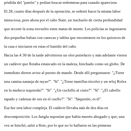
pérdida del "patrón" y pedían buscar enfermeras para cuando apareciera.
El 28, cuatro días después de la operación, se ordenó hacer la misma labor
minuciosa, pero ahora por el caño Siare, un riachuelo de cierta profundidad
que recorre la zona envuelto entre matas de monte. Los policías se ingeniaron
dos pequeñas balsas con canecas y tablas que encontraron en los quioscos de
la casa e iniciaron en estas el barrido del caño.
Hacia las 4:30 de la tarde advirtieron un olor putrefacto y más adelante vieron
un cadáver que flotaba estancado en la maleza, hinchado como un globo. De
inmediato dieron aviso al puesto de mando. Desde allí preguntaron: "¿Tiene
una camisa naranja de rayas?". "Sí". "¿Tiene manillas tricolor y un reloj Rolex
en la muñeca izquierda?". "Sí". "¿Un cuchillo al cinto?". "Sí". "¿El cabello
rapado y cadenas de oro en el cuello?". "Sí". "Sáquenlo, es él".
Esa fue otra labor compleja. El cadáver llevaba más de dos días en
descomposición. Los Jungla suponían que había muerto ahogado y que, una
vez se hinchó, salió a flote, por lo que no lo hallaron en las primeras