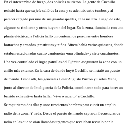
En el intercambio de fuego, dos policías murieron. La gente de Cuchillo
resistió hasta que su jefe salió de la casa y se adentró, entre tumbos y al
parecer cargado por uno de sus guardaespaldas, en la maleza. Luego de esto,
algunos se rindieron y otros huyeron del lugar. En la zona, iluminada con una
planta eléctrica, la Policía halló un centenar de personas entre hombres
borrachos y armados, prostitutas y niños. Afuera había varios quioscos, donde
estaban estacionadas cuatro camionetas -una blindada- y siete cuatrimotos.
Una vez controlado el lugar, patrullas del Ejército aseguraron la zona con un
anillo más extenso. En la casa de donde huyó Cuchillo se instaló un puesto
de mando. Desde allí, los generales César Augusto Pinzón y Carlos Mena,
junto al director de Inteligencia de la Policía, coordinaron todo para hacer un
barrido exhaustivo hasta hallar "vivo o muerto" a Cuchillo.
Se requirieron dos días y unos trescientos hombres para cubrir un amplio
radio de la zona. Y nada. Desde el puesto de mando captaron frecuencias de
radio en las que se oían llamadas urgentes que revelaban revuelo por la