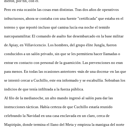
dieron, por fin, con él.
Pero en esta ocasión las cosas eran distintas. Tras dos años de operativos
infructuosos, ahora se contaba con una fuente "certificada" que estaba en el
terreno y que reportó incluso qué camisa lucía esa noche el temido
narcoparamilitar. El comando de asalto fue desembarcado en la base militar
de Apiay, en Villavicencio. Los hombres, del grupo élite Jungla, fueron
conducidos a un salón privado, sin que se les permitiera hacer llamadas o
entrar en contacto con personal de la guarnición. Las prevenciones no eran
para menos. En todas las ocasiones anteriores -más de una docena- en las que
se intentó cercar a Cuchillo, este era informado y se escabullía. Sobraban los
indicios de que tenía infiltrada a la fuerza pública.
Al filo de la medianoche, un alto mando ingresó al salón para dar las
instrucciones tácticas. Había certeza de que Cuchillo estaría reunido
celebrando la Navidad en una casa enclavada en un claro, cerca de
Mapiripán, donde termina el llano del Meta y empieza la manigua del norte