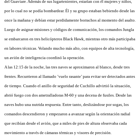
del Guaviare. Además de sus lugartenientes, estarían con él mujeres y niños,
por lo cual no se podía bombardear. Él y su grupo estaban bebiendo desde las
once la mañana y debían estar perdidamente borrachos al momento del asalto.
Luego de asignar misiones y códigos de comunicación, los comandos Jungla
se embarcaron en tres helicópteros Black Hawk, mientras otro más participaba
en labores técnicas. Volando mucho más alto, con equipos de alta tecnología,
un avión de inteligencia coordinó la operación.
A las 12:15 de la noche, las tres naves se aproximaron al blanco, desde tres
frentes. Recurrieron al llamado ’vuelo rasante’ para evitar ser detectados antes
de tiempo. Cuando el anillo de seguridad de Cuchillo advirtió la situación,
abrió fuego con dos ametralladoras M-60 y una decena de fusiles. Desde las
naves hubo una nutrida respuesta. Entre tanto, deslizándose por sogas, los
comandos descendieron y empezaron a avanzar según la orientación radial
que recibían desde el avión, que a miles de pies de altura observaba cada
movimiento a través de cámaras térmicas y visores de precisión.