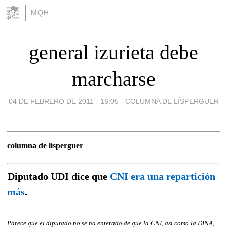
MQH
general izurieta debe
marcharse
04 DE FEBRERO DE 2011 - 16:05
-
COLUMNA DE LÍSPERGUER
columna de lísperguer
Diputado UDI dice que
CNI era una repartición
más
.
Parece que el diputado no se ha enterado de que la CNI, así como la DINA,