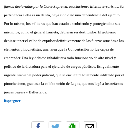
fueron declaradas por la Corte Suprema, asociaciones ilícitas terroristas.
Su
pertenencia a ella es un delito, haya sido o no una dependencia del ejército.
Por lo mismo, los militares que han estado encubriendo y protegiendo a sus
miembros, como el general Izurieta, debieran ser destituidos. El gobierno
debiese tener el valor de expulsar definitivamente de las fuerzas armadas a los
elementos pinochetistas, una tarea que la Concertación no fue capaz de
emprender. Una ley debiese inhabilitar a todo funcionario de alto nivel y
político de la dictadura para el ejercicio de cargos públicos. Es igualmente
urgente limpiar al poder judicial, que se encuentra totalmente infiltrado por el
pinochetismo, gracias a la colaboración de Lagos, que nos legó a los nefastos
jueces Segura y Ballesteros.
lísperguer