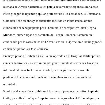
la chapa de Álvaro Valenzuela; ex pareja de la vedette española María José
Nieto y, según la leyenda popular, protector de Tito Fernández, El Temucano.
Corbalán tiene 59 años y se encuentra recluido en Punta Peuco, donde
cumple una cadena perpetua por el homicidio del carpintero Juan Alegría
Mundaca, crimen ligado al asesinato de Tucapel Jiménez. También fue
condenado por los asesinatos de 12 frentistas en la Operación Albania y por el
crimen del periodista José Carrasco.
En mayo pasado, Corbalán Castilla fue operado en el Hospital Militar por un
cáncer a la tiroides y estuvo internado grave durante dos semanas. No se ha
informado de su actual estado de salud, pero según sus cercanos está
perdiendo la visión y sufriría de otras complicaciones derivadas de su
obesidad.
Su última declaración se publicó el 1 de marzo pasado, en el sitio Despierta
Chile, y en ella afirmó que "respetuosamente hago saber al Tribunal que por