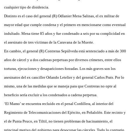
cualquier tipo de disidencia.
Distinto es el caso del general (R) Odlanier Mena Salinas, el ex militar de
mayor edad que cumple condena y el primero en mencionarse como eventual
indultado. Mena tiene 85 años y fue condenado a seis por su complicidad en
el asesinato de tres víctimas de la Caravana de la Muerte.
En cambio, el general (R) Contreras Sepúlveda está sentenciado a más de 300
años de cárcel y a dos cadenas perpetuas por diversos crímenes, entre ellos
torturas, ejecuciones y desapariciones forzadas. Los más graves son los
asesinatos del ex canciller Orlando Letelier y del general Carlos Prats. Por lo
mismo, una de las medidas que se maneja para que Contreras no opte al
beneficio sería excluir a los condenados a cadena perpetua.
‘El Mamo’ se encuentra recluido en el penal Cordillera, al interior del
Regimiento de Telecomunicaciones del Ejército, en Peñalolén. Este recinto y
el de Punta Peuco, en Tiltil, no tienen problemas de hacinamiento, el
principal motivo del gobierno para desocupar las cárceles. Todo lo contrario,