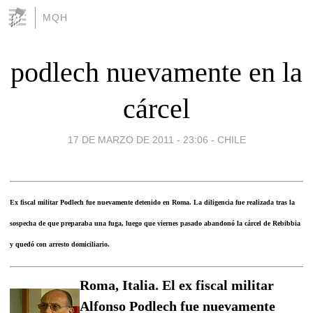
MQH
podlech nuevamente en la
cárcel
17 DE MARZO DE 2011 - 23:06
-
CHILE
Ex fiscal militar Podlech fue nuevamente detenido en Roma. La diligencia fue realizada tras la
sospecha de que preparaba una fuga, luego que viernes pasado abandonó la cárcel de Rebibbia
y quedó con arresto domiciliario.
Roma, Italia. El ex fiscal militar
Alfonso Podlech fue nuevamente