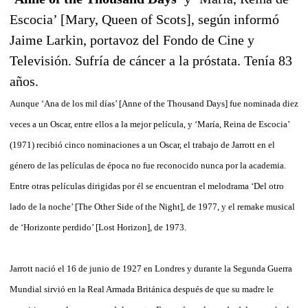
Escocia’ [Mary, Queen of Scots], según informó
Jaime Larkin, portavoz del Fondo de Cine y
Televisión. Sufría de cáncer a la próstata. Tenía 83
años.
Aunque ‘Ana de los mil días’ [Anne of the Thousand Days] fue nominada diez
veces a un Oscar, entre ellos a la mejor película, y ‘María, Reina de Escocia’
(1971) recibió cinco nominaciones a un Oscar, el trabajo de Jarrott en el
género de las películas de época no fue reconocido nunca por la academia.
Entre otras películas dirigidas por él se encuentran el melodrama ‘Del otro
lado de la noche’ [The Other Side of the Night], de 1977, y el remake musical
de ‘Horizonte perdido’ [Lost Horizon], de 1973.
Jarrott nació el 16 de junio de 1927 en Londres y durante la Segunda Guerra
Mundial sirvió en la Real Armada Británica después de que su madre le