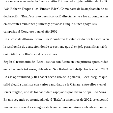
Esta misma semana declaró ante el Alto Tribunal el ex jefe político del BCB
Iván Roberto Duque alias ‘Ernesto Báez’. Como parte de la ampliación de su
declaración, ‘Báez’ sostuvo que sí conoció directamente a los ex congresistas
en diferentes reuniones públicas y privadas aunque nunca apoyó sus
campañas al Congreso para el año 2002.
En el caso de Alfonso Riaño, ‘Báez’ confirmó lo establecido por la Fiscalía en
la resolución de acusación donde se sostiene que el ex jefe paramilitar había
coincidido con Riaño en dos ocasiones.
Según el testimonio de ‘Báez’, estuvo con Riaño en una primera oportunidad
en la hacienda Arkansas, ubicada en San Rafael de Lebrija, hacia el año 2002.
En esa oportunidad, y tras haber hecho uso de la palabra, ‘Báez’ aseguró que
salió elegida una lista con varios candidatos a la Cámara, entre ellos y en el
tercer renglón, uno de los candidatos apoyados por Riaño de apellido Ariza.
En una segunda oportunidad, relató ‘Baéz’, a principios de 2002, se encontró
nuevamente con el ex congresista Riaño en una reunión celebrada en Puerto