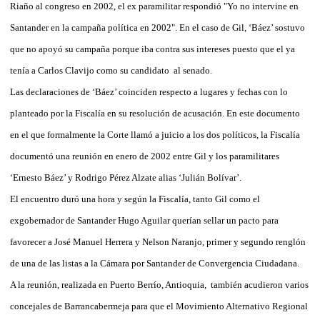
Riaño al congreso en 2002, el ex paramilitar respondió "Yo no intervine en
Santander en la campaña política en 2002". En el caso de Gil, ‘Báez’ sostuvo
que no apoyó su campaña porque iba contra sus intereses puesto que el ya
tenía a Carlos Clavijo como su candidato al senado.
Las declaraciones de ‘Báez’ coinciden respecto a lugares y fechas con lo
planteado por la Fiscalía en su resolución de acusación. En este documento
en el que formalmente la Corte llamó a juicio a los dos políticos, la Fiscalía
documentó una reunión en enero de 2002 entre Gil y los paramilitares
‘Ernesto Báez’ y Rodrigo Pérez Alzate alias ‘Julián Bolívar’.
El encuentro duró una hora y según la Fiscalía, tanto Gil como el
exgobernador de Santander Hugo Aguilar querían sellar un pacto para
favorecer a José Manuel Herrera y Nelson Naranjo, primer y segundo renglón
de una de las listas a la Cámara por Santander de Convergencia Ciudadana.
A la reunión, realizada en Puerto Berrío, Antioquia, también acudieron varios
concejales de Barrancabermeja para que el Movimiento Alternativo Regional