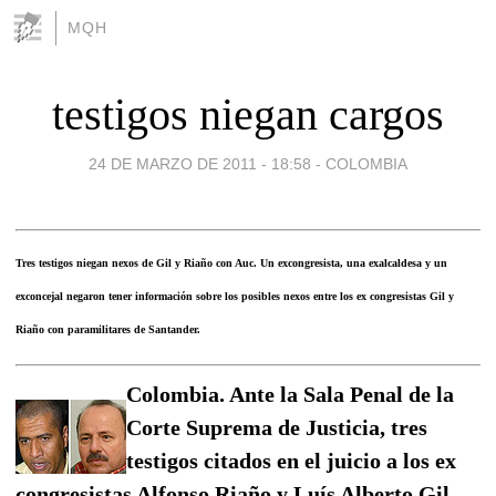
MQH
testigos niegan cargos
24 DE MARZO DE 2011 - 18:58
-
COLOMBIA
Tres testigos niegan nexos de Gil y Riaño con Auc. Un excongresista, una exalcaldesa y un
exconcejal negaron tener información sobre los posibles nexos entre los ex congresistas Gil y
Riaño con paramilitares de Santander.
Colombia. Ante la Sala Penal de la
Corte Suprema de Justicia, tres
testigos citados en el juicio a los ex
congresistas Alfonso Riaño y Luís Alberto Gil