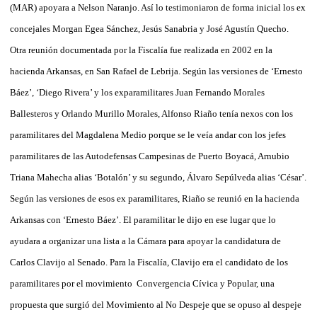
(MAR) apoyara a Nelson Naranjo. Así lo testimoniaron de forma inicial los ex
concejales Morgan Egea Sánchez, Jesús Sanabria y José Agustín Quecho.
Otra reunión documentada por la Fiscalía fue realizada en 2002 en la
hacienda Arkansas, en San Rafael de Lebrija. Según las versiones de ‘Ernesto
Báez’, ‘Diego Rivera’ y los exparamilitares Juan Fernando Morales
Ballesteros y Orlando Murillo Morales, Alfonso Riaño tenía nexos con los
paramilitares del Magdalena Medio porque se le veía andar con los jefes
paramilitares de las Autodefensas Campesinas de Puerto Boyacá, Arnubio
Triana Mahecha alias ‘Botalón’ y su segundo, Álvaro Sepúlveda alias ‘César’.
Según las versiones de esos ex paramilitares, Riaño se reunió en la hacienda
Arkansas con ‘Ernesto Báez’. El paramilitar le dijo en ese lugar que lo
ayudara a organizar una lista a la Cámara para apoyar la candidatura de
Carlos Clavijo al Senado. Para la Fiscalía, Clavijo era el candidato de los
paramilitares por el movimiento Convergencia Cívica y Popular, una
propuesta que surgió del Movimiento al No Despeje que se opuso al despeje