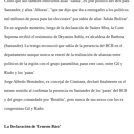
Contó que allí también estuvieron alias ‘Tarazá’, ex jefe político del Bcb para
Santander, y alias ‘Alfonso’, "que me dijo que iba a entregarles a los políticos
mil millones de pesos para las elecciones" por orden de alias ‘Julián Bolívar’.
En un segundo momento, luego de la declaración de Suárez Mira, la Corte
Suprema recibió el testimonio de Deyanira Ardila, ex alcaldesa de Barbosa
(Santander). La testigo reconoció que sabía de la presencia del BCB en el
departamento aunque nunca se enteró de la realización de alianzas entre
políticos de la región con el grupo paramilitar, paras este caso, entre Gil y
Riaño y los ‘paras’.
Jorge Alfredo Hernández, ex concejal de Cimitarra, declaró finalmente en el
mismo sentido al confirmar la presencia en Santander de los ‘paras´ del BCB
y del grupo comandado por ‘Botalón’, pero nunca de sus nexos con los ex
congresistas Gil y Riaño.
La Declaración de ’Ernesto Báez’