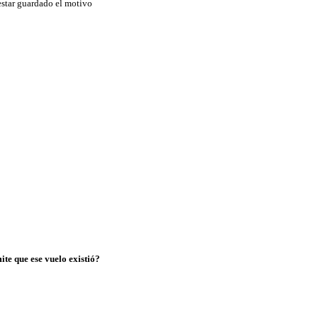
estar guardado el motivo
te que ese vuelo existió?