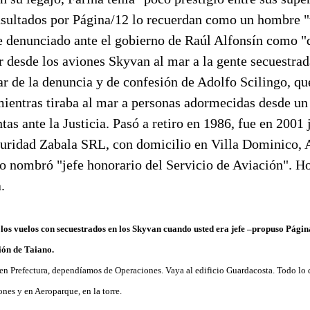
sultados por Página/12 lo recuerdan como un hombre "
e denunciado ante el gobierno de Raúl Alfonsín como "
r desde los aviones Skyvan al mar a la gente secuestrad
r de la denuncia y de confesión de Adolfo Scilingo, qu
mientras tiraba al mar a personas adormecidas desde un
tas ante la Justicia. Pasó a retiro en 1986, fue en 2001 
guridad Zabala SRL, con domicilio en Villa Dominico, 
o nombró "jefe honorario del Servicio de Aviación". Ho
.
los vuelos con secuestrados en los Skyvan cuando usted era jefe –propuso Página
ión de Taiano.
 en Prefectura, dependíamos de Operaciones. Vaya al edificio Guardacosta. Todo lo
ones y en Aeroparque, en la torre.