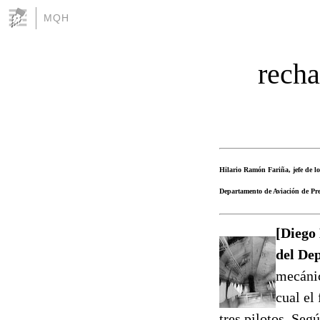
MQH
recha
Hilario Ramón Fariña, jefe de lo
Departamento de Aviación de Pre
[Diego
del De
mecánic
cual el
tres pilotos. Seg