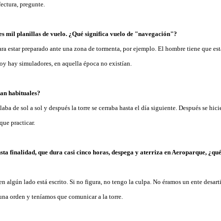
ectura, pregunte.
es mil planillas de vuelo. ¿Qué significa vuelo de "navegación"?
ara estar preparado ante una zona de tormenta, por ejemplo. El hombre tiene que est
oy hay simuladores, en aquella época no existían.
an habituales?
laba de sol a sol y después la torre se cerraba hasta el día siguiente. Después se hi
que practicar.
nsta finalidad, que dura casi cinco horas, despega y aterriza en Aeroparque, ¿qu
 en algún lado está escrito. Si no figura, no tengo la culpa. No éramos un ente desa
na orden y teníamos que comunicar a la torre.