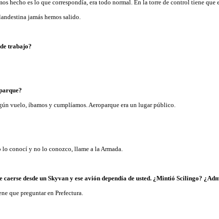
os hecho es lo que correspondía, era todo normal. En la torre de control tiene que 
landestina jamás hemos salido.
 de trabajo?
oparque?
ún vuelo, íbamos y cumplíamos. Aeroparque era un lugar público.
o lo conocí y no lo conozco, llame a la Armada.
de caerse desde un Skyvan y ese avión dependía de usted. ¿Mintió Scilingo? ¿Admi
ene que preguntar en Prefectura.