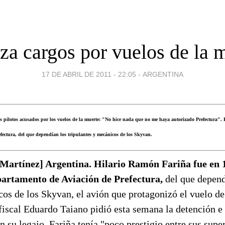
za cargos por vuelos de la 
17 DE ABRIL DE 2011 - 22:05
-
ARGENTINA
s pilotos acusados por los vuelos de la muerte: "No hice nada que no me haya autorizado Prefectura". E
fectura, del que dependían los tripulantes y mecánicos de los Skyvan.
 Martínez] Argentina. Hilario Ramón Fariña fue en 1
partamento de Aviación de Prefectura,
del que depend
os de los Skyvan, el avión que protagonizó el vuelo de
 fiscal Eduardo Taiano pidió esta semana la detención e
ún su legajo, Fariña tenía "poco prestigio entre sus supe