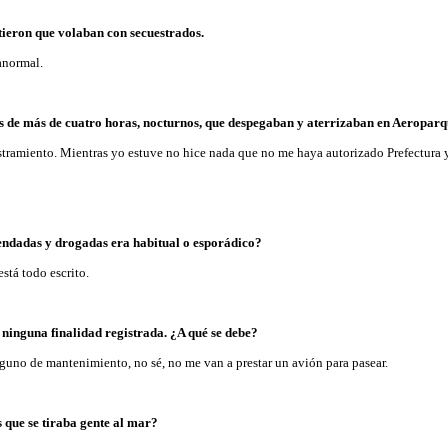
itieron que volaban con secuestrados.
anormal.
s de más de cuatro horas, nocturnos, que despegaban y aterrizaban en Aeropar
tramiento. Mientras yo estuve no hice nada que no me haya autorizado Prefectura
endadas y drogadas era habitual o esporádico?
está todo escrito.
 ninguna finalidad registrada. ¿A qué se debe?
lguno de mantenimiento, no sé, no me van a prestar un avión para pasear.
s que se tiraba gente al mar?