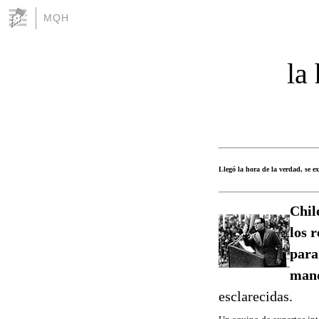
MQH
la
Llegó la hora de la verdad, se e
Chil
los 
para
mand
esclarecidas.