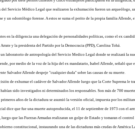
grado por siete peritos chilenos y cinco extranjeros participaron en la diligencia,
s del Servicio Médico Legal que realizaron la exhumación fueron un arqueólogo, 
nse y un odontólogo forense. A estos se suma el perito de la propia familia Allende,
tes en la diligencia una delegación de personalidades políticas, como el ex candid
 Arrate y la presidenta del Partido por la Democracia (PPD), Carolina Tohá.
a un laboratorio de antropología del Servicio Medico Legal donde se realizará la nu
lende, por medio de la voz de la hija del ex mandatario, Isabel Allende, señaló que
dente Salvador Allende despeje "cualquier duda" sobre las causas de su muerte.
isión de exhumar el cadáver de Salvador Allende luego que la Corte Suprema le tra
abían sido investigados ni determinados los responsables. Son más de 700 muertes
primeros años de la dictadura se asumió la versión oficial, impuesta por los militar
icial dice que fue una muerte autoproducida, el 11 de septiembre de 1973 con el arm
, luego que las Fuerzas Armadas realizaran un golpe de Estado y tomaran el contro
obierno constitucional, instaurando una de las dictaduras más crudas de América La