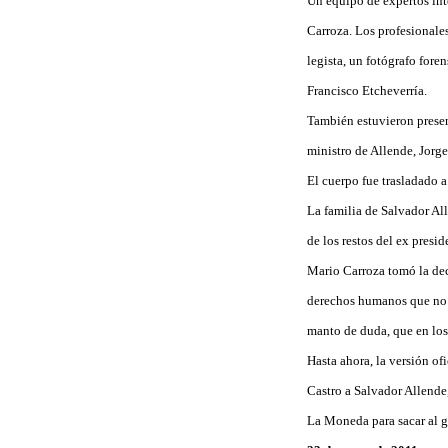
Un equipo de expertos inte
Carroza. Los profesionale
legista, un fotógrafo fore
Francisco Etcheverría.
También estuvieron presen
ministro de Allende, Jorge
El cuerpo fue trasladado 
La familia de Salvador Al
de los restos del ex presi
Mario Carroza tomó la dec
derechos humanos que no h
manto de duda, que en los 
Hasta ahora, la versión of
Castro a Salvador Allende
La Moneda para sacar al g