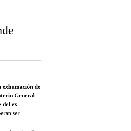
nde
 la exhumación de
nterio General
 del ex
peran ser