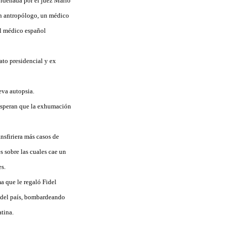
 ordenada por el juez Mario
un antropólogo, un médico
 el médico español
ato presidencial y ex
eva autopsia.
 esperan que la exhumación
nsfiriera más casos de
 sobre las cuales cae un
es.
a que le regaló Fidel
l del país, bombardeando
tina.