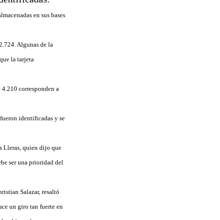
 almacenadas en sus bases
12.724. Algunas de la
que la tarjeta
de 4.210 corresponden a
fueron identificadas y se
s Lleras, quien dijo que
ebe ser una prioridad del
istian Salazar, resaltó
ce un giro tan fuerte en