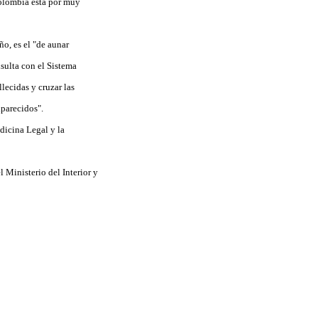
Colombia está por muy
ño, es el "de aunar
nsulta con el Sistema
lecidas y cruzar las
aparecidos".
dicina Legal y la
l Ministerio del Interior y