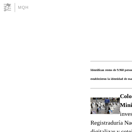
MQH
Identifican restos de 9.968 pers
establecieron la identidad de e
Colo
Mini
inves
Registraduría Nac
digitalizar y cot