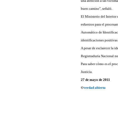
una atención a las víctim
buen camino", señaló.
El Ministerio del Interior
esfuerzos para el procesam
Automático de Identificaci
identificaciones positivas
A pesar de esclarecer la i
Registraduría Nacional no 
Para saber cómo es el proc
Justicia.
27 de mayo de 2011
©
verdad abierta