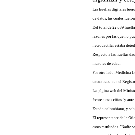
Las huellas digitales fuer
de datos, las cuales fuero
Del total de 22.689 huella
razones por las que no pud
necrodactilar estaba dete
Respecto a las huellas dac
menores de edad.
Por otro lado, Medicina Le
encontraban en el Registr
La página web del Minister
frente a esas cifras "y an
Estado colombiano, y sobre
El representante de la Of
estos resultados. "Nadie 