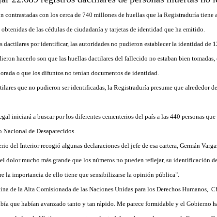
on contrastadas con los cerca de 740 millones de huellas que la Registraduría tiene
n obtenidas de las cédulas de ciudadanía y tarjetas de identidad que ha emitido.
s dactilares por identificar, las autoridades no pudieron establecer la identidad de 
ieron hacerlo son que las huellas dactilares del fallecido no estaban bien tomadas, 
riorada o que los difuntos no tenían documentos de identidad.
tilares que no pudieron ser identificadas, la Registraduría presume que alrededor 
gal iniciará a buscar por los diferentes cementerios del país a las 440 personas que 
o Nacional de Desaparecidos.
io del Interior recogió algunas declaraciones del jefe de esa cartera, Germán Varga
te el dolor mucho más grande que los números no pueden reflejar, su identificación d
 la importancia de ello tiene que sensibilizarse la opinión pública".
icina de la Alta Comisionada de las Naciones Unidas para los Derechos Humanos, Chr
sabía que habían avanzado tanto y tan rápido. Me parece formidable y el Gobierno ha