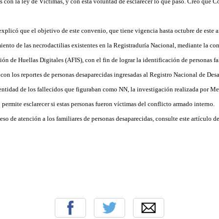
as con la ley de Víctimas, y con esta voluntad de esclarecer lo que pasó. Creo que 
 explicó que el objetivo de este convenio, que tiene vigencia hasta octubre de este a
iento de las necrodactilias existentes en la Registraduría Nacional, mediante la co
ón de Huellas Digitales (AFIS), con el fin de lograr la identificación de personas fal
 con los reportes de personas desaparecidas ingresadas al Registro Nacional de Des
dentidad de los fallecidos que figuraban como NN, la investigación realizada por Me
permite esclarecer si estas personas fueron víctimas del conflicto armado interno.
eso de atención a los familiares de personas desaparecidas, consulte este artículo de