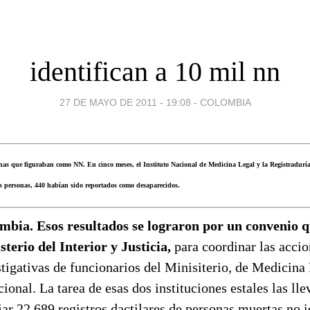
identifican a 10 mil nn
27 DE MAYO DE 2011 - 19:08
-
COLOMBIA
onas que figuraban como NN. En cinco meses, el Instituto Nacional de Medicina Legal y la Registraduría
sas personas, 440 habían sido reportados como desaparecidos.
mbia. Esos resultados se lograron por un convenio q
sterio del Interior y Justicia,
para coordinar las acci
tigativas de funcionarios del Minisiterio, de Medicina 
ional. La tarea de esas dos instituciones estales las lle
ejar 22.689 registros dactilares de personas muertas no i