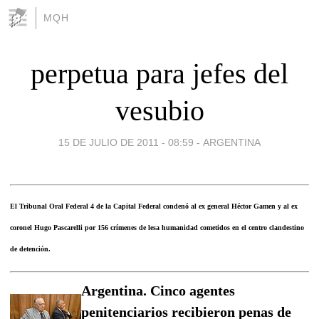
MQH
perpetua para jefes del
vesubio
15 DE JULIO DE 2011 - 08:59
-
ARGENTINA
El Tribunal Oral Federal 4 de la Capital Federal condenó al ex general Héctor Gamen y al ex
coronel Hugo Pascarelli por 156 crímenes de lesa humanidad cometidos en el centro clandestino
de detención.
Argentina. Cinco agentes
penitenciarios recibieron penas de