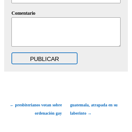
Comentario
← presbiterianos votan sobre
guatemala, atrapada en su
ordenación gay
laberinto →