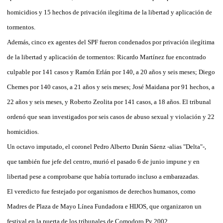
homicidios y 15 hechos de privación ilegítima de la libertad y aplicación de
tormentos.
Además, cinco ex agentes del SPF fueron condenados por privación ilegítima
de la libertad y aplicación de tormentos: Ricardo Martínez fue encontrado
culpable por 141 casos y Ramón Erlán por 140, a 20 años y seis meses; Diego
Chemes por 140 casos, a 21 años y seis meses; José Maidana por 91 hechos, a
22 años y seis meses, y Roberto Zeolita por 141 casos, a 18 años. El tribunal
ordenó que sean investigados por seis casos de abuso sexual y violación y 22
homicidios.
Un octavo imputado, el coronel Pedro Alberto Durán Sáenz -alias "Delta"-,
que también fue jefe del centro, murió el pasado 6 de junio impune y en
libertad pese a comprobarse que había torturado incluso a embarazadas.
El veredicto fue festejado por organismos de derechos humanos, como
Madres de Plaza de Mayo Línea Fundadora e HIJOS, que organizaron un
festival en la puerta de los tribunales de Comodoro Py 2002.