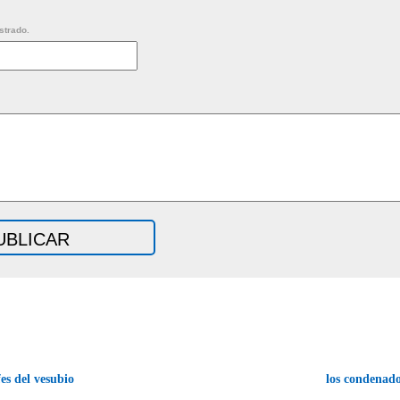
strado.
es del vesubio
los condenado