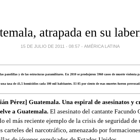
temala, atrapada en su laber
15 DE JULIO DE 2011 - 08:57
-
AMÉRICA LATINA
 las pandillas y de las estructuras paramilitares. En 2010 se produjeron 5960 casos de muerte violenta
 una tasa de 41,5 homicidios cada 100 mil habitantes. El 85 por ciento de esas muertes fueron provoca
ián Pérez] Guatemala. Una espiral de asesinatos y 
elve a Guatemala.
El asesinato del cantante Facundo 
lo el más reciente ejemplo de la crisis de seguridad de 
s carteles del narcotráfico, amenazado por formaciones
illas de jóvenes expulsados de Estados Unidos.