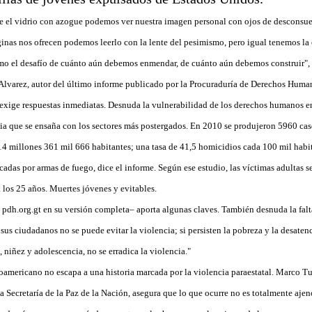
 el vidrio con azogue podemos ver nuestra imagen personal con ojos de desconsue
ginas nos ofrecen podemos leerlo con la lente del pesimismo, pero igual tenemos la 
omo el desafío de cuánto aún debemos enmendar, de cuánto aún debemos construir", 
lvarez, autor del último informe publicado por la Procuraduría de Derechos Huma
exige respuestas inmediatas. Desnuda la vulnerabilidad de los derechos humanos en 
ia que se ensaña con los sectores más postergados. En 2010 se produjeron 5960 cas
4 millones 361 mil 666 habitantes; una tasa de 41,5 homicidios cada 100 mil habit
adas por armas de fuego, dice el informe. Según ese estudio, las víctimas adultas 
 los 25 años. Muertes jóvenes y evitables.
 pdh.org.gt en su versión completa– aporta algunas claves. También desnuda la falta
 sus ciudadanos no se puede evitar la violencia; si persisten la pobreza y la desaten
niñez y adolescencia, no se erradica la violencia."
oamericano no escapa a una historia marcada por la violencia paraestatal. Marco Tul
la Secretaría de la Paz de la Nación, asegura que lo que ocurre no es totalmente ajeno