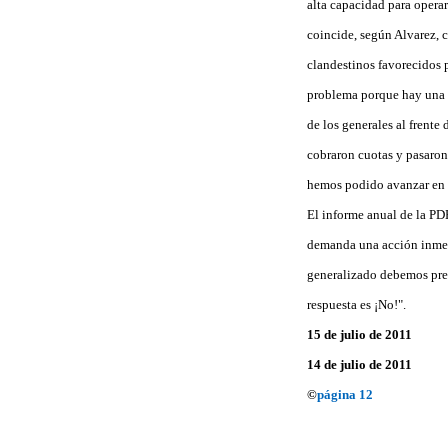
alta capacidad para operar
coincide, según Alvarez, c
clandestinos favorecidos p
problema porque hay una e
de los generales al frent
cobraron cuotas y pasaron 
hemos podido avanzar en e
El informe anual de la PD
demanda una acción inmedi
generalizado debemos pre
respuesta es ¡No!".
15 de julio de 2011
14 de julio de 2011
©
página 12