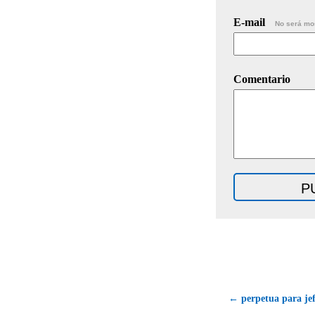
E-mail
No será mo
Comentario
← perpetua para jef