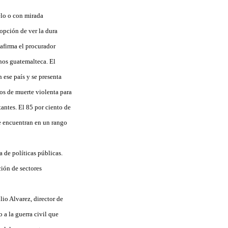
lo o con mirada
opción de ver la dura
afirma el procurador
nos guatemalteca. El
ese país y se presenta
os de muerte violenta para
antes. El 85 por ciento de
se encuentran en un rango
 de políticas públicas.
ción de sectores
io Alvarez, director de
 a la guerra civil que