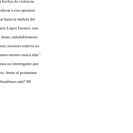
os hechos de violencia
ubicar a esos aparatos
gar hasta la médula del
Mario López Fuentes, uno
uy duras, indudablemente
inos, nosotros todavía no
gamos nuestro nunca más."
anza un interrogante que
to: frente al pesimismo
a hundirnos más? Mi