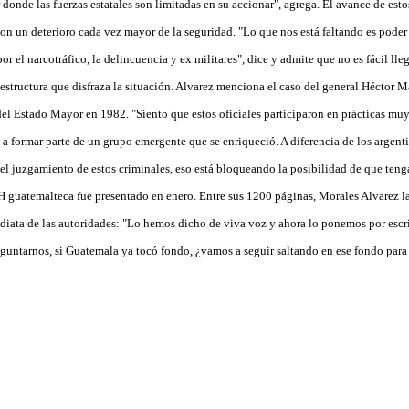
 donde las fuerzas estatales son limitadas en su accionar", agrega. El avance de est
on un deterioro cada vez mayor de la seguridad. "Lo que nos está faltando es poder 
or el narcotráfico, la delincuencia y ex militares", dice y admite que no es fácil lle
structura que disfraza la situación. Alvarez menciona el caso del general Héctor 
e del Estado Mayor en 1982. "Siento que estos oficiales participaron en prácticas m
a formar parte de un grupo emergente que se enriqueció. A diferencia de los argent
l juzgamiento de estos criminales, eso está bloqueando la posibilidad de que ten
H guatemalteca fue presentado en enero. Entre sus 1200 páginas, Morales Alvarez l
ata de las autoridades: "Lo hemos dicho de viva voz y ahora lo ponemos por escri
guntarnos, si Guatemala ya tocó fondo, ¿vamos a seguir saltando en ese fondo par