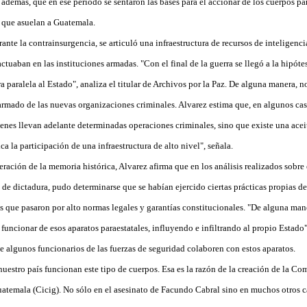
, además, que en ese período se sentaron las bases para el accionar de los cuerpos pa
 que asuelan a Guatemala.
ante la contrainsurgencia, se articuló una infraestructura de recursos de inteligenci
actuaban en las instituciones armadas. "Con el final de la guerra se llegó a la hipóte
 paralela al Estado", analiza el titular de Archivos por la Paz. De alguna manera, n
 armado de las nuevas organizaciones criminales. Alvarez estima que, en algunos ca
nes llevan adelante determinadas operaciones criminales, sino que existe una acei
ca la participación de una infraestructura de alto nivel", señala.
ración de la memoria histórica, Alvarez afirma que en los análisis realizados sobre
 de dictadura, pudo determinarse que se habían ejercido ciertas prácticas propias d
 que pasaron por alto normas legales y garantías constitucionales. "De alguna mane
funcionar de esos aparatos paraestatales, influyendo e infiltrando al propio Estado"
e algunos funcionarios de las fuerzas de seguridad colaboren con estos aparatos.
nuestro país funcionan este tipo de cuerpos. Esa es la razón de la creación de la Co
atemala (Cicig). No sólo en el asesinato de Facundo Cabral sino en muchos otros 