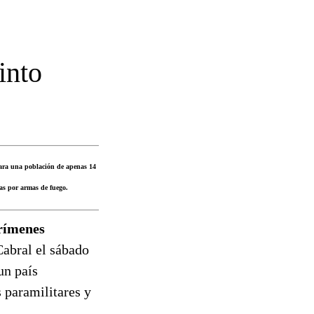
into
 para una población de apenas 14
das por armas de fuego.
crímenes
Cabral el sábado
un país
 paramilitares y