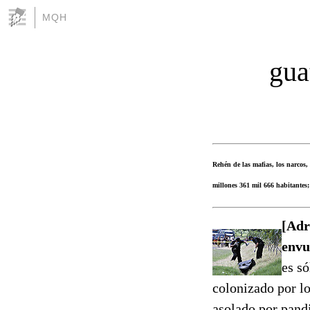
MQH
gua
Rehén de las mafias, los narcos,
millones 361 mil 666 habitantes;
[Adr
envu
es só
colonizado por lo
asolado por pand