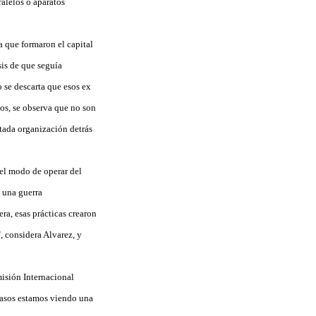
ralelos o aparatos
a que formaron el capital
sis de que seguía
o se descarta que esos ex
sos, se observa que no son
tada organización detrás
 el modo de operar del
e una guerra
ra, esas prácticas crearon
, considera Alvarez, y
misión Internacional
casos estamos viendo una