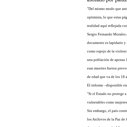
"Del mismo modo que ante
optimista, lo que estas pá
realidad aquí reflejada c
Sergio Fernando Morales A
documento es lapidario y 
como espejo de la violenc
una población de apenas 1
esas muertes fueron provoc
de edad que va de los 18 a
El informe –disponible en
"Si el Estado no protege a
vulnerables como mujeres, 
Sin embargo, el país centr
los Archivos de la Paz de 