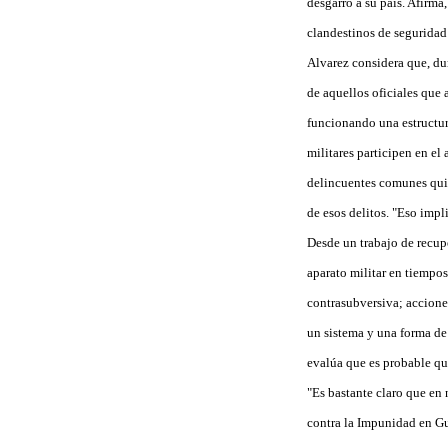
desgarró a su país. Afirma
clandestinos de seguridad
Alvarez considera que, dur
de aquellos oficiales que 
funcionando una estructura
militares participen en el
delincuentes comunes quie
de esos delitos. "Eso impli
Desde un trabajo de recupe
aparato militar en tiempos
contrasubversiva; acciones
un sistema y una forma de 
evalúa que es probable qu
"Es bastante claro que en 
contra la Impunidad en Gu