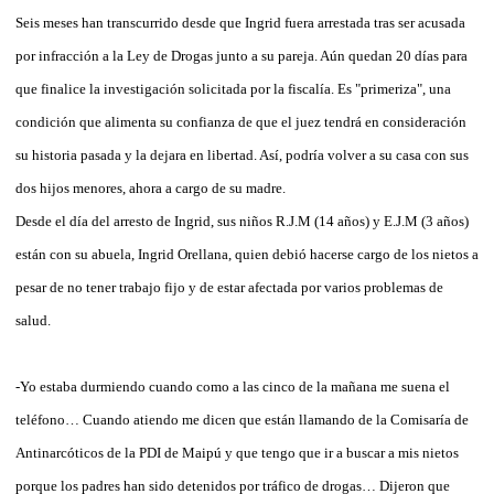
Seis meses han transcurrido desde que Ingrid fuera arrestada tras ser acusada
por infracción a la Ley de Drogas junto a su pareja. Aún quedan 20 días para
que finalice la investigación solicitada por la fiscalía. Es "primeriza", una
condición que alimenta su confianza de que el juez tendrá en consideración
su historia pasada y la dejara en libertad. Así, podría volver a su casa con sus
dos hijos menores, ahora a cargo de su madre.
Desde el día del arresto de Ingrid, sus niños R.J.M (14 años) y E.J.M (3 años)
están con su abuela, Ingrid Orellana, quien debió hacerse cargo de los nietos a
pesar de no tener trabajo fijo y de estar afectada por varios problemas de
salud.
-Yo estaba durmiendo cuando como a las cinco de la mañana me suena el
teléfono… Cuando atiendo me dicen que están llamando de la Comisaría de
Antinarcóticos de la PDI de Maipú y que tengo que ir a buscar a mis nietos
porque los padres han sido detenidos por tráfico de drogas… Dijeron que