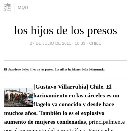
MQH
los hijos de los presos
27 DE JULIO DE 2011 - 18:33
-
CHILE
El abandono de los hijos de los presos. Los niños huérfanos de la delincuencia.
[Gustavo Villarrubia] Chile. El
hacinamiento en las cárceles es un
flagelo ya conocido y desde hace
muchos años. También lo es el explosivo
aumento de mujeres condenadas,
principalmente
por el incremento del narcotráfico. Pero nadie