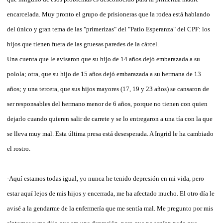
encarcelada. Muy pronto el grupo de prisioneras que la rodea está hablando
del único y gran tema de las "primerizas" del "Patio Esperanza" del CPF: los
hijos que tienen fuera de las gruesas paredes de la cárcel.
Una cuenta que le avisaron que su hijo de 14 años dejó embarazada a su
polola; otra, que su hijo de 15 años dejó embarazada a su hermana de 13
años; y una tercera, que sus hijos mayores (17, 19 y 23 años) se cansaron de
ser responsables del hermano menor de 6 años, porque no tienen con quien
dejarlo cuando quieren salir de carrete y se lo entregaron a una tía con la que
se lleva muy mal. Esta última presa está desesperada. A Ingrid le ha cambiado
el rostro.
-Aquí estamos todas igual, yo nunca he tenido depresión en mi vida, pero
estar aquí lejos de mis hijos y encerrada, me ha afectado mucho. El otro día le
avisé a la gendarme de la enfermería que me sentía mal. Me pregunto por mis