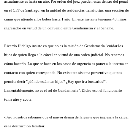
actualmente es hasta un año. Por orden del juez pueden estar dentro del penal
en el CPF de Santiago, en la unidad de residencias transitorias, una sección de
cunas que atiende a los bebes hasta 1 año. En este instante tenemos 43 niños
ingresados en virtud de un convenio entre Gendarmería y el Sename.
Ricardo Hidalgo insiste en que no es la misión de Gendarmería "cuidar los
hijos de quien llega a la cárcel en virtud de una orden judicial. No tenemos
cómo hacerlo. Lo que se hace en los casos de urgencia es poner a la interna en
contacto con quien corresponda. No existe un sistema preventivo que nos
permita decir "¿dónde están tus hijos? ¿Hay que ir a buscarlos?".
Lamentablemente, no es el rol de Gendarmería". Dicho eso, el funcionario
toma aire y acota:
-Pero nosotros sabemos que el mayor drama de la gente que ingresa a la cárcel
es la destrucción familiar.