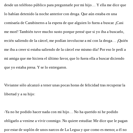
desde un teléfono público para preguntarle por mi hijo… Y ella me dice que
lo habían detenido la noche anterior con droga. Que aún estaba en una
comisaría de Carabineros a la espera de que alguien lo fuera a buscar. ¡Casi
me morí! También tuve mucho susto porque pensé que si yo iba a buscarlo,
recién saliendo de la cárcel, me podían involucrar a mí con la droga… ¡Quién
me iba a creer si estaba saliendo de la cárcel ese mismo día! Por eso le pedí a
mi amiga que me hiciera el último favor, que lo fuera ella a buscar diciendo
que yo estaba presa. Y se lo entregaron.
Vivianne sólo alcanzó a tener unas pocas horas de felicidad tras recuperar la
libertad y a su hijo:
-Ya no he podido hacer nada con mi hijo… No ha querido ni he podido
obligarlo a venirse a vivir conmigo. No quiere estudiar. Me dice que le pagan
por estar de soplón de unos narcos de La Legua y que como es menor, a él no