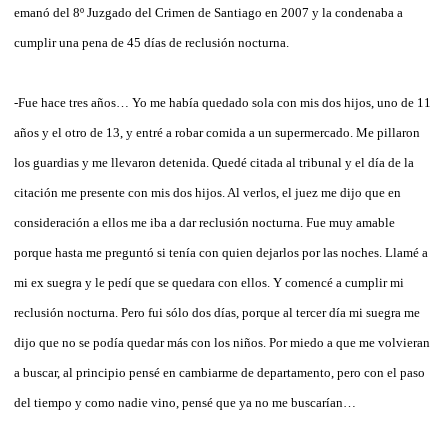
emanó del 8º Juzgado del Crimen de Santiago en 2007 y la condenaba a
cumplir una pena de 45 días de reclusión nocturna.
-Fue hace tres años… Yo me había quedado sola con mis dos hijos, uno de 11
años y el otro de 13, y entré a robar comida a un supermercado. Me pillaron
los guardias y me llevaron detenida. Quedé citada al tribunal y el día de la
citación me presente con mis dos hijos. Al verlos, el juez me dijo que en
consideración a ellos me iba a dar reclusión nocturna. Fue muy amable
porque hasta me preguntó si tenía con quien dejarlos por las noches. Llamé a
mi ex suegra y le pedí que se quedara con ellos. Y comencé a cumplir mi
reclusión nocturna. Pero fui sólo dos días, porque al tercer día mi suegra me
dijo que no se podía quedar más con los niños. Por miedo a que me volvieran
a buscar, al principio pensé en cambiarme de departamento, pero con el paso
del tiempo y como nadie vino, pensé que ya no me buscarían…