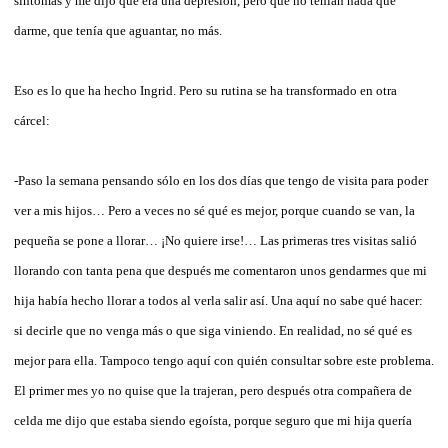
síntomas y me dijo que era una depresión, pero que no tenían nada que
darme, que tenía que aguantar, no más.
Eso es lo que ha hecho Ingrid. Pero su rutina se ha transformado en otra
cárcel:
-Paso la semana pensando sólo en los dos días que tengo de visita para poder
ver a mis hijos… Pero a veces no sé qué es mejor, porque cuando se van, la
pequeña se pone a llorar… ¡No quiere irse!… Las primeras tres visitas salió
llorando con tanta pena que después me comentaron unos gendarmes que mi
hija había hecho llorar a todos al verla salir así. Una aquí no sabe qué hacer:
si decirle que no venga más o que siga viniendo. En realidad, no sé qué es
mejor para ella. Tampoco tengo aquí con quién consultar sobre este problema.
El primer mes yo no quise que la trajeran, pero después otra compañera de
celda me dijo que estaba siendo egoísta, porque seguro que mi hija quería