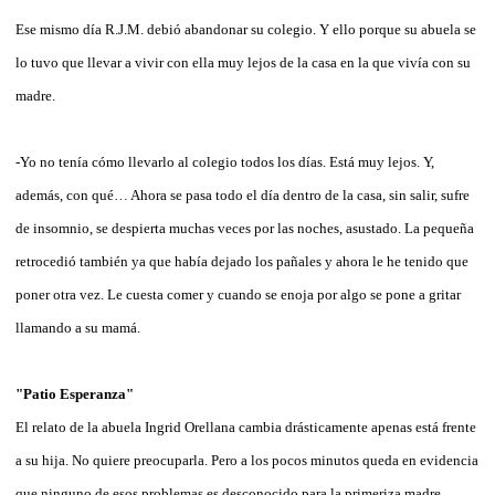
Ese mismo día R.J.M. debió abandonar su colegio. Y ello porque su abuela se
lo tuvo que llevar a vivir con ella muy lejos de la casa en la que vivía con su
madre.
-Yo no tenía cómo llevarlo al colegio todos los días. Está muy lejos. Y,
además, con qué… Ahora se pasa todo el día dentro de la casa, sin salir, sufre
de insomnio, se despierta muchas veces por las noches, asustado. La pequeña
retrocedió también ya que había dejado los pañales y ahora le he tenido que
poner otra vez. Le cuesta comer y cuando se enoja por algo se pone a gritar
llamando a su mamá.
"Patio Esperanza"
El relato de la abuela Ingrid Orellana cambia drásticamente apenas está frente
a su hija. No quiere preocuparla. Pero a los pocos minutos queda en evidencia
que ninguno de esos problemas es desconocido para la primeriza madre