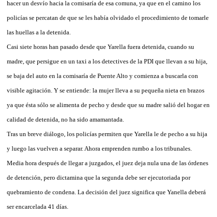
hacer un desvío hacia la comisaría de esa comuna, ya que en el camino los
policías se percatan de que se les había olvidado el procedimiento de tomarle
las huellas a la detenida.
Casi siete horas han pasado desde que Yarella fuera detenida, cuando su
madre, que persigue en un taxi a los detectives de la PDI que llevan a su hija,
se baja del auto en la comisaría de Puente Alto y comienza a buscarla con
visible agitación. Y se entiende: la mujer lleva a su pequeña nieta en brazos
ya que ésta sólo se alimenta de pecho y desde que su madre salió del hogar en
calidad de detenida, no ha sido amamantada.
Tras un breve diálogo, los policías permiten que Yarella le de pecho a su hija
y luego las vuelven a separar. Ahora emprenden rumbo a los tribunales.
Media hora después de llegar a juzgados, el juez deja nula una de las órdenes
de detención, pero dictamina que la segunda debe ser ejecutoriada por
quebramiento de condena. La decisión del juez significa que Yanella deberá
ser encarcelada 41 días.