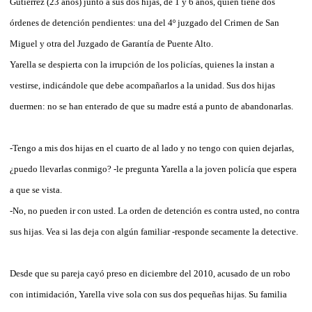
Gutiérrez (23 años) junto a sus dos hijas, de 1 y 6 años, quien tiene dos
órdenes de detención pendientes: una del 4º juzgado del Crimen de San
Miguel y otra del Juzgado de Garantía de Puente Alto.
Yarella se despierta con la irrupción de los policías, quienes la instan a
vestirse, indicándole que debe acompañarlos a la unidad. Sus dos hijas
duermen: no se han enterado de que su madre está a punto de abandonarlas.
-Tengo a mis dos hijas en el cuarto de al lado y no tengo con quien dejarlas,
¿puedo llevarlas conmigo? -le pregunta Yarella a la joven policía que espera
a que se vista.
-No, no pueden ir con usted. La orden de detención es contra usted, no contra
sus hijas. Vea si las deja con algún familiar -responde secamente la detective.
Desde que su pareja cayó preso en diciembre del 2010, acusado de un robo
con intimidación, Yarella vive sola con sus dos pequeñas hijas. Su familia