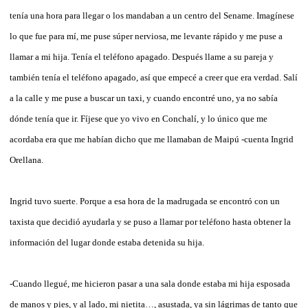
tenía una hora para llegar o los mandaban a un centro del Sename. Imagínese
lo que fue para mí, me puse súper nerviosa, me levante rápido y me puse a
llamar a mi hija. Tenía el teléfono apagado. Después llame a su pareja y
también tenía el teléfono apagado, así que empecé a creer que era verdad. Salí
a la calle y me puse a buscar un taxi, y cuando encontré uno, ya no sabía
dónde tenía que ir. Fíjese que yo vivo en Conchalí, y lo único que me
acordaba era que me habían dicho que me llamaban de Maipú -cuenta Ingrid
Orellana.
Ingrid tuvo suerte. Porque a esa hora de la madrugada se encontró con un
taxista que decidió ayudarla y se puso a llamar por teléfono hasta obtener la
información del lugar donde estaba detenida su hija.
-Cuando llegué, me hicieron pasar a una sala donde estaba mi hija esposada
de manos y pies, y al lado, mi nietita…, asustada, ya sin lágrimas de tanto que