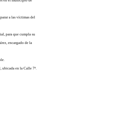
os en el municipio de
parar a las víctimas del
ial, para que cumpla su
mírez, encargado de la
le.
 ubicada en la Calle 7ª.