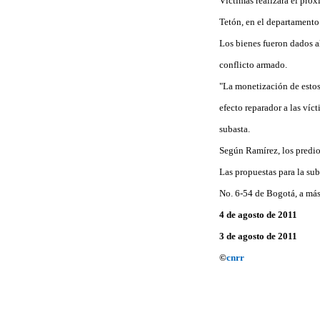
Víctimas realizará el pró
Tetón, en el departamento
Los bienes fueron dados al
conflicto armado.
"La monetización de estos
efecto reparador a las víc
subasta.
Según Ramírez, los predios
Las propuestas para la sub
No. 6-54 de Bogotá, a más 
4 de agosto de 2011
3 de agosto de 2011
©
cnrr