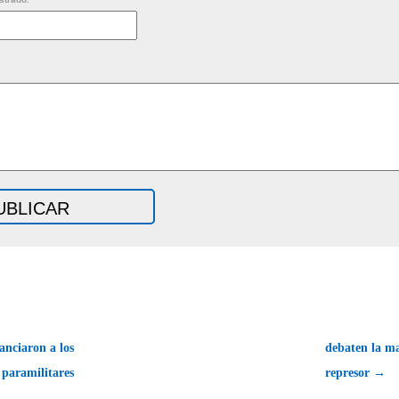
anciaron a los
debaten la ma
paramilitares
represor →