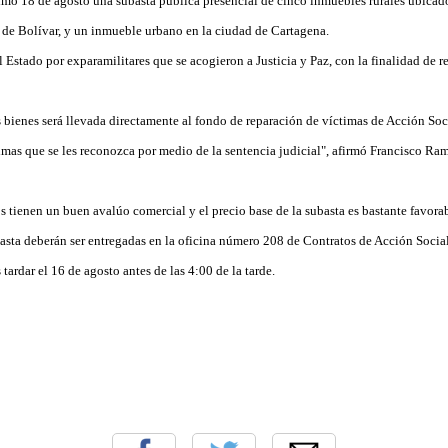
ximo 18 de agosto una subasta pública presencial de cinco inmuebles rurales ubicad
 de Bolívar, y un inmueble urbano en la ciudad de Cartagena.
 Estado por exparamilitares que se acogieron a Justicia y Paz, con la finalidad de re
 bienes será llevada directamente al fondo de reparación de víctimas de Acción Soc
timas que se les reconozca por medio de la sentencia judicial", afirmó Francisco Ra
 tienen un buen avalúo comercial y el precio base de la subasta es bastante favorab
asta deberán ser entregadas en la oficina número 208 de Contratos de Acción Social,
tardar el 16 de agosto antes de las 4:00 de la tarde.