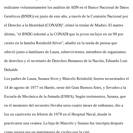
realizarse voluntariamente los análisis de ADN en el Banco Nacional de Datos
Genéticos (BNDG) en junio de este año, a través de la Comisión Nacional por
el Derecho a la Identidad (CONADI)", relató la titular de Madres. El martes
último, "el BNDG informó a la CONADI que la joven incluye en un 99 por
ciento en la familia Reinhold-Silver", añadió en la rueda de prensa que
ofreció junto a familiares de Laura, sobrevivientes, miembros de organismos
de derechos y el secretario de Derechos Humanos de la Nación, Eduardo Luis
Duhalde.
Los padres de Laura, Susana Siver y Marcelo Reinhold, fueron secuestrados el
14 de agosto de 1977 en Haedo, oeste del Gran Buenos Aires, y llevados a la
Escuela de Mecánica de la Armada (ESMA). Según testimonios, Susana, que
en el momento del secuestro llevaba unos cuatro meses de embarazo, dio a
luz en cautiverio en febrero de 1978 en el Hospital Naval, donde le
practicaron una cesárea. La hija de Marcelo y Susana fue inscripta después
como propia por un matrimonio de civiles que la crió.