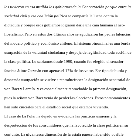
los tuvieron en esa medida los gobiernos de la Concertación porque entre la
sociedad civil y esa coalición política
se compartía la lucha contra la
dictadura y porque esos gobiernos lograron darle una cara humana al neo-
liberalismo. Pero en estos dos últimos años se agudizaron las peores falencias
del modelo político y económico chileno. El sistema binominal es una burda
usurpación de la voluntad ciudadana y despoja de legitimidad toda acción de
la clase política. Lo sabíamos desde 1990, cuando fue elegido el senador
fascista Jaime Guzmán con apenas el 17% de los votos. Ese tipo de burda y
descarada usurpación se vuelve a reproducir con la designación senatorial de
von Baer y Larraín -y es especialmente reprochable la primera designación,
pues la señora von Baer venía de perder las elecciones. Estos nombramientos
han sido cruciales para el estallido social que estamos viviendo.
El caso de La Polar ha dejado en evidencia las prácticas usureras y la
desprotección de los consumidores que ha favorecido la clase política en su
conjunto. La gigantesca dimensión de la estafa parece haber sido posible