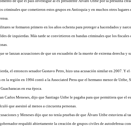
omento de que el país investigue al ex presidente Álvaro Uribe por la presunta cre
tos criminales que cometieron estos grupos en Antioquia y en muchos otros lugares e
rensa.
litares se formaron primero en los años ochenta para proteger a hacendados y narco
ldes de izquierdas. Más tarde se convirtieron en bandas criminales que los fiscales
onas.
 que se lanzan acusaciones de que un escuadrón de la muerte de extrema derecha y 
uierda, el entonces senador Gustavo Petro, hizo una acusación similar en 2007. Y e
a en la región en 1994 contó a la Associated Press que el hermano menor de Uribe, S
 Guacharacas en esa época.
Juan Carlos Meneses, dijo que Santiago Uribe le pagaba para que permitiera que el e
alculó que asesinó al menos a cincuenta personas.
usaciones y Meneses dijo que no tenía pruebas de que Álvaro Uribe estuviera al tant
obernador respaldó abiertamente la creación de grupos civiles de autodefensa con