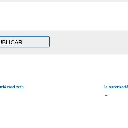
ió rosel zech
la tercerizaci
→