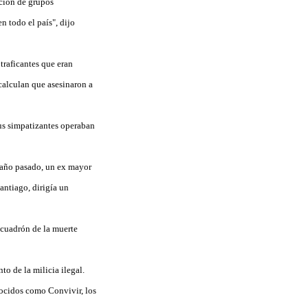
ación de grupos
n todo el país", dijo
traficantes que eran
 calculan que asesinaron a
sus simpatizantes operaban
l año pasado, un ex mayor
antiago, dirigía un
scuadrón de la muerte
o de la milicia ilegal.
ocidos como Convivir, los