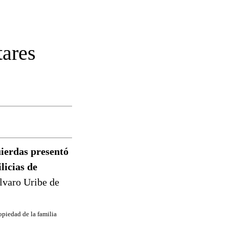
tares
ierdas presentó
licias de
lvaro Uribe de
opiedad de la familia