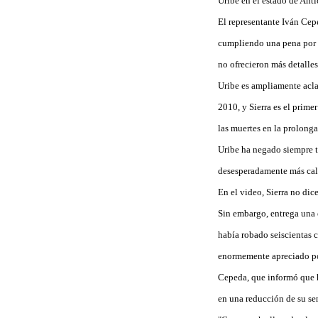
Uribe en el estado de Anti
El representante Iván Cep
cumpliendo una pena por h
no ofrecieron más detalles
Uribe es ampliamente acla
2010, y Sierra es el prime
las muertes en la prolong
Uribe ha negado siempre to
desesperadamente más cal
En el video, Sierra no dic
Sin embargo, entrega una e
había robado seiscientas 
enormemente apreciado por
Cepeda, que informó que h
en una reducción de su se