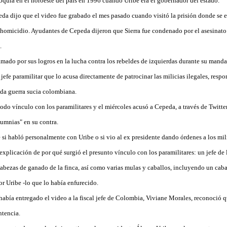
oquia en el noroeste del país en 1996 cuando Uribe era el gobernador del estado.
eda dijo que el video fue grabado el mes pasado cuando visitó la prisión donde se e
omicidio. Ayudantes de Cepeda dijeron que Sierra fue condenado por el asesinato 
.
mado por sus logros en la lucha contra los rebeldes de izquierdas durante su manda
r jefe paramilitar que lo acusa directamente de patrocinar las milicias ilegales, resp
ada guerra sucia colombiana.
do vínculo con los paramilitares y el miércoles acusó a Cepeda, a través de Twitter
umnias" en su contra.
e si habló personalmente con Uribe o si vio al ex presidente dando órdenes a los mil
xplicación de por qué surgió el presunto vínculo con los paramilitares: un jefe de l
cabezas de ganado de la finca, así como varias mulas y caballos, incluyendo un caba
 Uribe -lo que lo había enfurecido.
abía entregado el video a la fiscal jefe de Colombia, Viviane Morales, reconoció qu
ntencia.