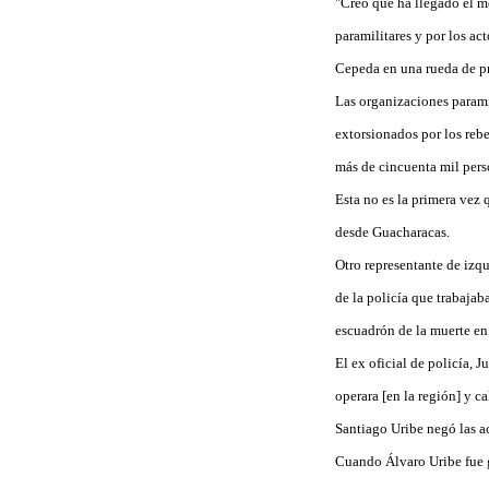
"Creo que ha llegado el m
paramilitares y por los ac
Cepeda en una rueda de p
Las organizaciones parami
extorsionados por los rebe
más de cincuenta mil pers
Esta no es la primera vez
desde Guacharacas.
Otro representante de izq
de la policía que trabajab
escuadrón de la muerte en
El ex oficial de policía, 
operara [en la región] y c
Santiago Uribe negó las ac
Cuando Álvaro Uribe fue g