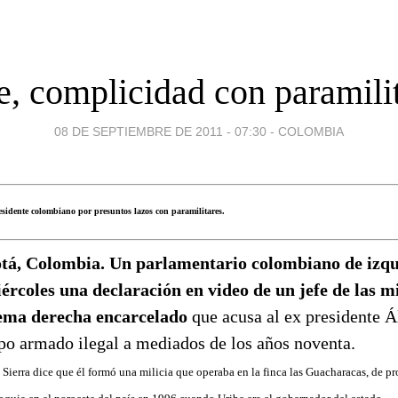
e, complicidad con paramili
08 DE SEPTIEMBRE DE 2011 - 07:30
-
COLOMBIA
esidente colombiano por presuntos lazos con paramilitares.
tá, Colombia. Un parlamentario colombiano de izqu
iércoles una declaración en video de un jefe de las mi
ema derecha encarcelado
que acusa al ex presidente Á
upo armado ilegal a mediados de los años noventa.
Sierra dice que él formó una milicia que operaba en la finca las Guacharacas, de pr