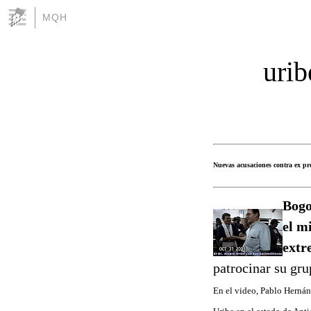
MQH
urib
Nuevas acusaciones contra ex pr
Bogo
el m
extr
patrocinar su gr
En el video, Pablo Hernán 