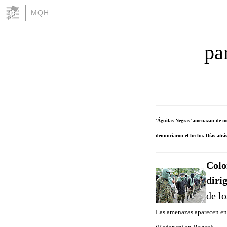
MQH
pa
’Águilas Negras’ amenazan de mu
denunciaron el hecho. Días atrás
Colo
diri
de l
Las amenazas aparecen en u