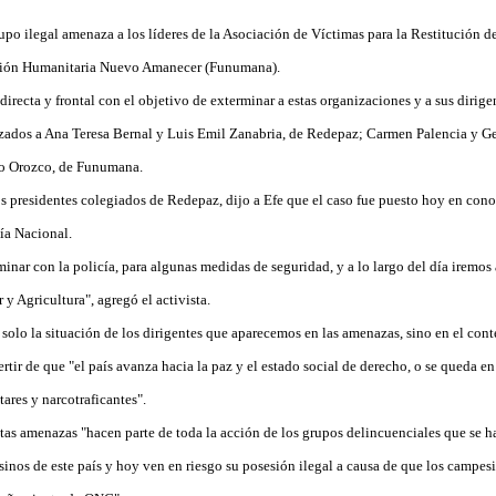
po ilegal amenaza a los líderes de la Asociación de Víctimas para la Restitución de
ación Humanitaria Nuevo Amanecer (Funumana).
directa y frontal con el objetivo de exterminar a estas organizaciones y a sus dirigen
azados a Ana Teresa Bernal y Luis Emil Zanabria, de Redepaz; Carmen Palencia y G
io Orozco, de Funumana.
os presidentes colegiados de Redepaz, dijo a Efe que el caso fue puesto hoy en cono
cía Nacional.
inar con la policía, para algunas medidas de seguridad, y a lo largo del día iremos a
r y Agricultura", agregó el activista.
 solo la situación de los dirigentes que aparecemos en las amenazas, sino en el cont
rtir de que "el país avanza hacia la paz y el estado social de derecho, o se queda en 
tares y narcotraficantes".
tas amenazas "hacen parte de toda la acción de los grupos delincuenciales que se 
esinos de este país y hoy ven en riesgo su posesión ilegal a causa de que los campes