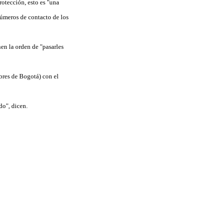
rotección, esto es "una
números de contacto de los
nen la orden de "pasarles
obres de Bogotá) con el
do", dicen.