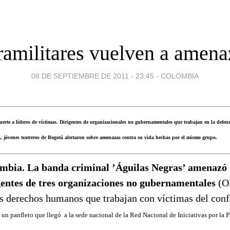
ramilitares vuelven a amena
08 DE SEPTIEMBRE DE 2011 - 23:45
-
COLOMBIA
erte a líderes de víctimas. Dirigentes de organizacionales no gubernamentales que trabajan en la defe
, jóvenes teatreros de Bogotá alertaron sobre amenazas contra su vida hechas por el mismo grupo.
mbia. La banda criminal ’Águilas Negras’ amenazó 
gentes de tres organizaciones no gubernamentales
(O
os derechos humanos que trabajan con víctimas del conf
n panfleto que llegó a la sede nacional de la Red Nacional de Iniciativas por la P