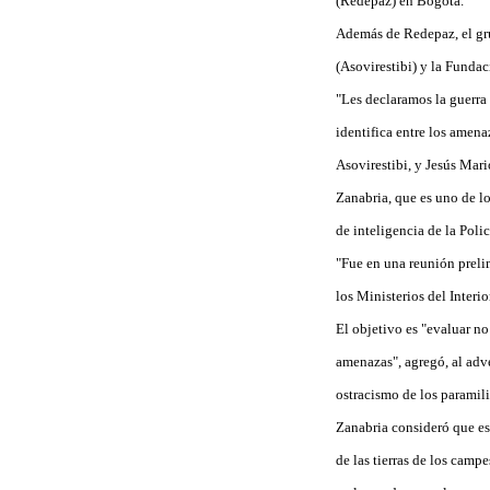
(Redepaz) en Bogotá.
Además de Redepaz, el gru
(Asovirestibi) y la Fund
"Les declaramos la guerra 
identifica entre los amen
Asovirestibi, y Jesús Mar
Zanabria, que es uno de l
de inteligencia de la Poli
"Fue en una reunión prelim
los Ministerios del Interio
El objetivo es "evaluar no
amenazas", agregó, al adve
ostracismo de los paramili
Zanabria consideró que es
de las tierras de los camp