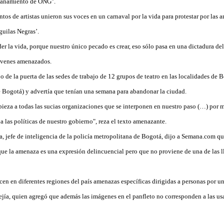
pañamiento de ONG".
tos de artistas unieron sus voces en un carnaval por la vida para protestar por las
guilas Negras’.
 la vida, porque nuestro único pecado es crear, eso sólo pasa en una dictadura del
óvenes amenazados.
o de la puerta de las sedes de trabajo de 12 grupos de teatro en las localidades de 
 Bogotá) y advertía que tenían una semana para abandonar la ciudad.
ieza a todas las sucias organizaciones que se interponen en nuestro paso (…) por 
 a las políticas de nuestro gobierno", reza el texto amenazante.
, jefe de inteligencia de la policía metropolitana de Bogotá, dijo a Semana.com q
ue la amenaza es una expresión delincuencial pero que no proviene de una de las 
en en diferentes regiones del país amenazas específicas dirigidas a personas por u
ejía, quien agregó que además las imágenes en el panfleto no corresponden a las us