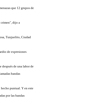
 amenazas que 12 grupos de
 crimen", dijo a
Bosa, Tunjuelito, Ciudad
medio de expresiones
ue después de una labor de
llamadas bandas
n hecho puntual. Y en este
adas por las bandas