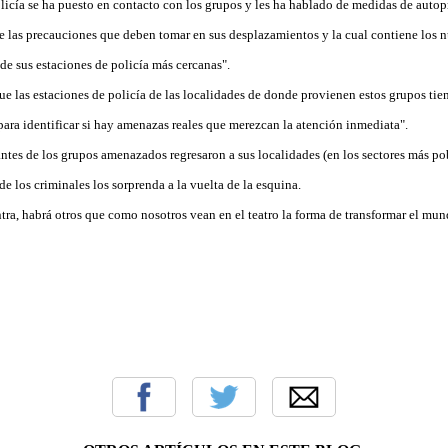
Policía se ha puesto en contacto con los grupos y les ha hablado de medidas de autop
e las precauciones que deben tomar en sus desplazamientos y la cual contiene los 
de sus estaciones de policía más cercanas".
ue las estaciones de policía de las localidades de donde provienen estos grupos tie
ara identificar si hay amenazas reales que merezcan la atención inmediata".
antes de los grupos amenazados regresaron a sus localidades (en los sectores más p
de los criminales los sorprenda a la vuelta de la esquina.
tra, habrá otros que como nosotros vean en el teatro la forma de transformar el mun