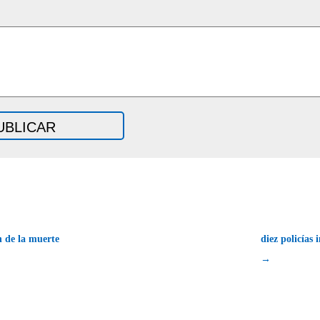
 de la muerte
diez policías 
→