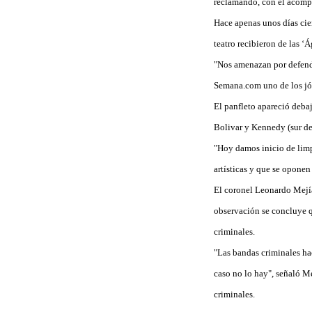
reclamando, con el acom
Hace apenas unos días cien
teatro recibieron de las ‘Á
"Nos amenazan por defender
Semana.com uno de los j
El panfleto apareció debaj
Bolivar y Kennedy (sur de
"Hoy damos inicio de limp
artísticas y que se oponen
El coronel Leonardo Mejía
observación se concluye q
criminales.
"Las bandas criminales hac
caso no lo hay", señaló M
criminales.