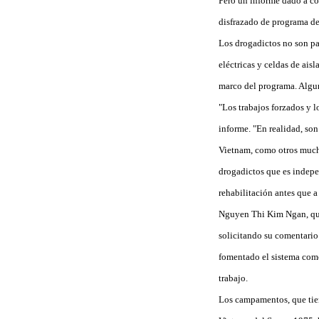
Pero un informe dado a co
disfrazado de programa de 
Los drogadictos no son pa
eléctricas y celdas de ais
marco del programa. Algun
"Los trabajos forzados y l
informe. "En realidad, son
Vietnam, como otros mucho
drogadictos que es indepe
rehabilitación antes que a 
Nguyen Thi Kim Ngan, que,
solicitando su comentario
fomentado el sistema como
trabajo.
Los campamentos, que tien