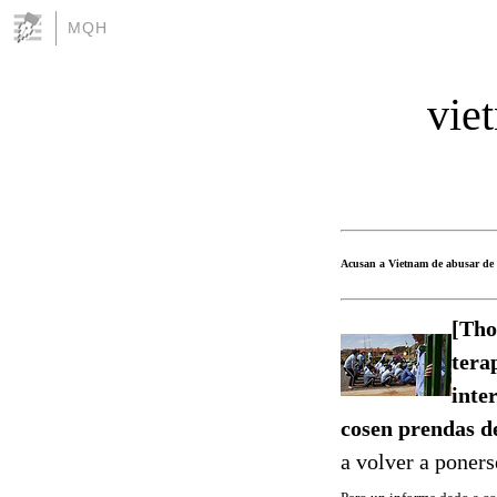
MQH
vie
Acusan a Vietnam de abusar de 
[Tho
tera
inte
cosen prendas d
a volver a poners