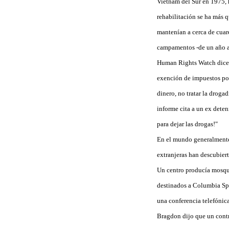
Vietnam del Sur en 1975, 
rehabilitación se ha más q
mantenían a cerca de cuar
campamentos -de un año a
Human Rights Watch dice q
exención de impuestos por
dinero, no tratar la droga
informe cita a un ex dete
para dejar las drogas!"
En el mundo generalmente 
extranjeras han descubiert
Un centro producía mosqui
destinados a Columbia Spo
una conferencia telefónic
Bragdon dijo que un contra