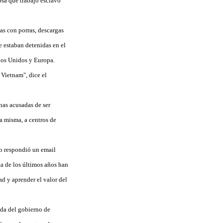
osa que trabajo esclavo
as con porras, descargas
ue estaban detenidas en el
dos Unidos y Europa.
 Vietnam", dice el
nas acusadas de ser
a misma, a centros de
no respondió un email
a de los últimos años han
d y aprender el valor del
ída del gobierno de