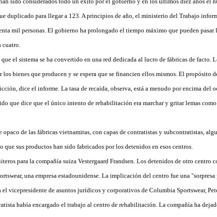
han sido considerados todo un éxito por el gobierno y en los últimos diez años el 
ue duplicado para llegar a 123. A principios de año, el ministerio del Trabajo infor
enta mil personas. El gobierno ha prolongado el tiempo máximo que pueden pasar l
 cuatro.
ue el sistema se ha convertido en una red dedicada al lucro de fábricas de facto. 
 los bienes que producen y se espera que se financien ellos mismos. El propósito de
dicción, dice el informe. La tasa de recaída, observa, está a menudo por encima del o
nido que dice que el único intento de rehabilitación era marchar y gritar lemas com
opaco de las fábricas vietnamitas, con capas de contratistas y subcontratistas, al
o que sus productos han sido fabricados por los detenidos en esos centros.
teros para la compañía suiza Vestergaard Frandsen. Los detenidos de otro centro c
rtswear, una empresa estadounidense. La implicación del centro fue una "sorpresa p
a el vicepresidente de asuntos jurídicos y corporativos de Columbia Sportswear, Pe
tista había encargado el trabajo al centro de rehabilitación. La compañía ha dejado