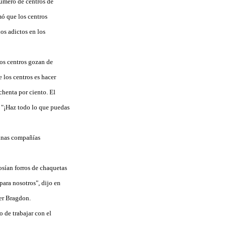
número de centros de
mó que los centros
os adictos en los
Los centros gozan de
 los centros es hacer
chenta por ciento. El
o "¡Haz todo lo que puedas
gunas compañías
osían forros de chaquetas
ara nosotros", dijo en
ter Bragdon.
 de trabajar con el