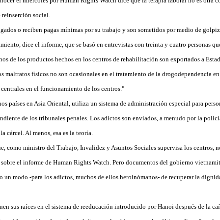
nocer el miércoles por Human Rights Watch dice que la terapia laboral no es otra c
reinserción social.
gados o reciben pagas mínimas por su trabajo y son sometidos por medio de golpiz
lamiento, dice el informe, que se basó en entrevistas con treinta y cuatro personas q
os de los productos hechos en los centros de rehabilitación son exportados a Esta
os maltratos físicos no son ocasionales en el tratamiento de la drogodependencia en
 centrales en el funcionamiento de los centros."
s países en Asia Oriental, utiliza un sistema de administración especial para perso
ndiente de los tribunales penales. Los adictos son enviados, a menudo por la policí
la cárcel. Al menos, esa es la teoría.
 como ministro del Trabajo, Invalidez y Asuntos Sociales supervisa los centros, 
 sobre el informe de Human Rights Watch. Pero documentos del gobierno vietnamit
 un modo -para los adictos, muchos de ellos heroinómanos- de recuperar la dignida
en sus raíces en el sistema de reeducación introducido por Hanoi después de la ca