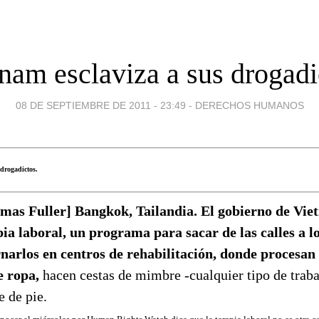
tnam esclaviza a sus drogadi
08 DE SEPTIEMBRE DE 2011 - 23:49
-
DERECHOS HUMANOS
drogadictos.
mas Fuller] Bangkok, Tailandia. El gobierno de Vie
pia laboral, un programa para sacar de las calles a l
rnarlos en centros de rehabilitación, donde procesan
e ropa,
hacen cestas de mimbre -cualquier tipo de traba
e de pie.