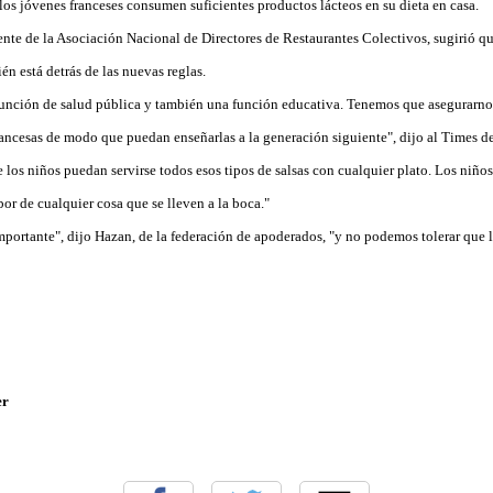
los jóvenes franceses consumen suficientes productos lácteos en su dieta en casa.
ente de la Asociación Nacional de Directores de Restaurantes Colectivos, sugirió qu
n está detrás de las nuevas reglas.
función de salud pública y también una función educativa. Tenemos que asegurarnos
francesas de modo que puedan enseñarlas a la generación siguiente", dijo al Times d
os niños puedan servirse todos esos tipos de salsas con cualquier plato. Los niños
bor de cualquier cosa que se lleven a la boca."
portante", dijo Hazan, de la federación de apoderados, "y no podemos tolerar que 
er