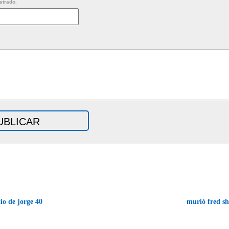
strado.
io de jorge 40
murió fred s