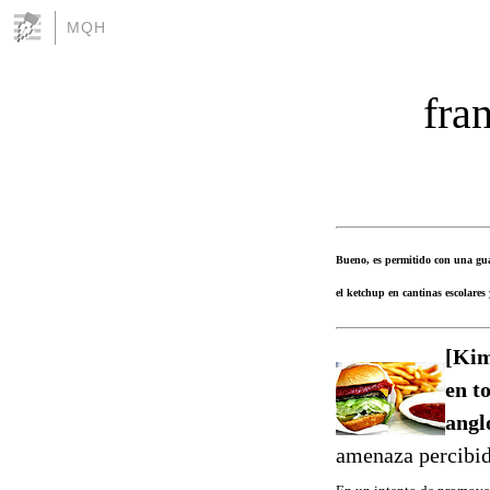
MQH
fra
Bueno, es permitido con una guar
el ketchup en cantinas escolares 
[Kim
en t
angl
amenaza percibida