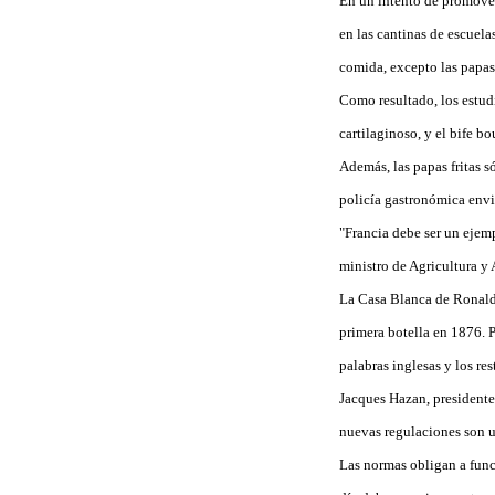
En un intento de promover 
en las cantinas de escuela
comida, excepto las papas 
Como resultado, los estudi
cartilaginoso, y el bife 
Además, las papas fritas s
policía gastronómica envia
"Francia debe ser un ejem
ministro de Agricultura y
La Casa Blanca de Ronald
primera botella en 1876. 
palabras inglesas y los r
Jacques Hazan, presidente
nuevas regulaciones son u
Las normas obligan a funci