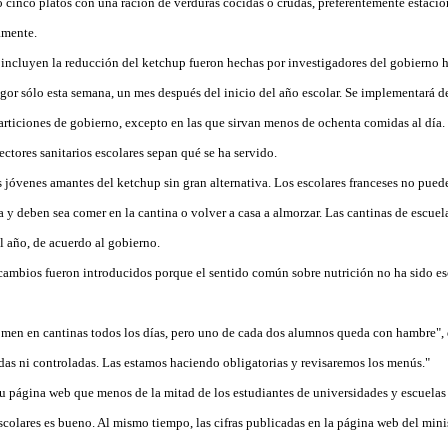
 o cinco platos con una ración de verduras cocidas o crudas, preferentemente estaci
amente.
ncluyen la reducción del ketchup fueron hechas por investigadores del gobierno h
igor sólo esta semana, un mes después del inicio del año escolar. Se implementará d
articiones de gobierno, excepto en las que sirvan menos de ochenta comidas al día.
ectores sanitarios escolares sepan qué se ha servido.
s jóvenes amantes del ketchup sin gran alternativa. Los escolares franceses no pued
a y deben sea comer en la cantina o volver a casa a almorzar. Las cantinas de escuel
l año, de acuerdo al gobierno.
cambios fueron introducidos porque el sentido común sobre nutrición no ha sido es
omen en cantinas todos los días, pero uno de cada dos alumnos queda con hambre", d
adas ni controladas. Las estamos haciendo obligatorias y revisaremos los menús."
u página web que menos de la mitad de los estudiantes de universidades y escuelas 
scolares es bueno. Al mismo tiempo, las cifras publicadas en la página web del mini