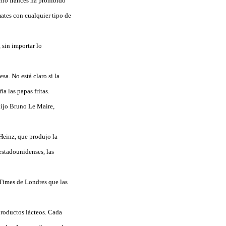
erno francés ha prohibido
mates con cualquier tipo de
 sin importar lo
a. No está claro si la
a las papas fritas.
dijo Bruno Le Maire,
Heinz, que produjo la
estadounidenses, las
 Times de Londres que las
productos lácteos. Cada