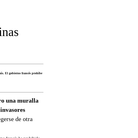
inas
aís. El gobierno francés prohíbe
ro una muralla
 invasores
gerse de otra