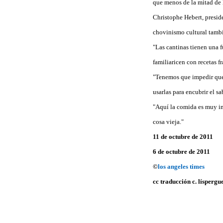
que menos de la mitad de 
Christophe Hebert, presid
chovinismo cultural tambié
"Las cantinas tienen una 
familiaricen con recetas 
"Tenemos que impedir que l
usarlas para encubrir el sa
"Aquí la comida es muy im
cosa vieja."
11 de octubre de 2011
6 de octubre de 2011
©
los angeles times
cc traducción c. líspergu