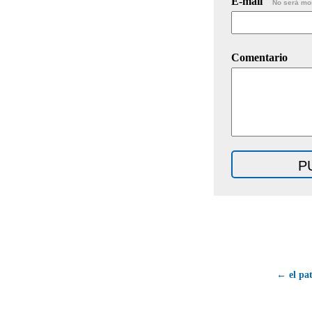
E-mail
No será mo
Comentario
← el pat