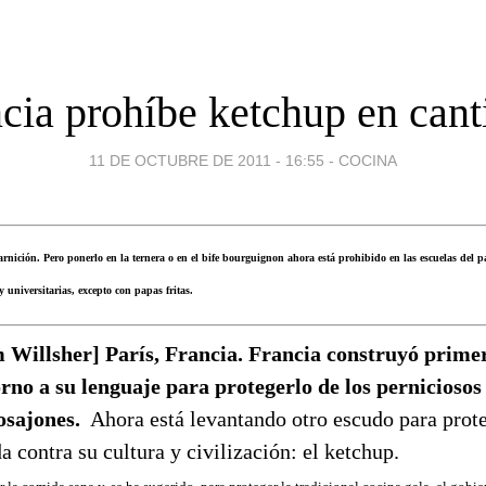
ncia prohíbe ketchup en cant
11 DE OCTUBRE DE 2011 - 16:55
-
COCINA
nición. Pero ponerlo en la ternera o en el bife bourguignon ahora está prohibido en las escuelas del p
y universitarias, excepto con papas fritas.
 Willsher] París, Francia. Francia construyó prime
orno a su lenguaje para protegerlo de los perniciosos
osajones.
Ahora está levantando otro escudo para prote
 contra su cultura y civilización: el ketchup.