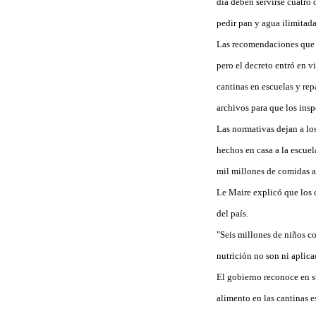
día deben servirse cuatro
pedir pan y agua ilimitad
Las recomendaciones que i
pero el decreto entró en v
cantinas en escuelas y rep
archivos para que los insp
Las normativas dejan a lo
hechos en casa a la escuel
mil millones de comidas a
Le Maire explicó que los 
del país.
"Seis millones de niños c
nutrición no son ni aplic
El gobierno reconoce en s
alimento en las cantinas e