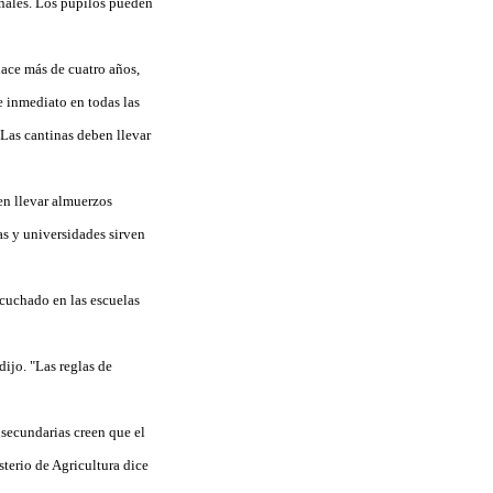
onales. Los pupilos pueden
ace más de cuatro años,
e inmediato en todas las
 Las cantinas deben llevar
en llevar almuerzos
as y universidades sirven
cuchado en las escuelas
ijo. "Las reglas de
secundarias creen que el
sterio de Agricultura dice