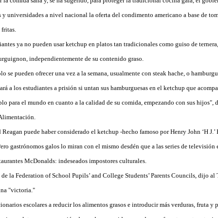
la comida sana y, se ha sugerido, para proteger la tradicional cocina gala, el gobi
s y universidades a nivel nacional la oferta del condimento americano a base de to
fritas.
antes ya no pueden usar ketchup en platos tan tradicionales como guiso de ternera,
bourguignon, independientemente de su contenido graso.
ólo se pueden ofrecer una vez a la semana, usualmente con steak hache, o hamburgues
rá a los estudiantes a prisión si untan sus hamburguesas en el ketchup que acompañ
plo para el mundo en cuanto a la calidad de su comida, empezando con sus hijos", 
 Alimentación.
 Reagan puede haber considerado el ketchup -hecho famoso por Henry John ‘H J.’ 
Pero gastrónomos galos lo miran con el mismo desdén que a las series de televisión 
estaurantes McDonalds: indeseados impostores culturales.
 de la Federation of School Pupils’ and College Students’ Parents Councils, dijo al
na "victoria."
onarios escolares a reducir los alimentos grasos e introducir más verduras, fruta y 