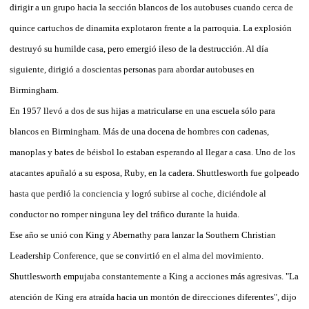
dirigir a un grupo hacia la sección blancos de los autobuses cuando cerca de
quince cartuchos de dinamita explotaron frente a la parroquia. La explosión
destruyó su humilde casa, pero emergió ileso de la destrucción. Al día
siguiente, dirigió a doscientas personas para abordar autobuses en
Birmingham.
En 1957 llevó a dos de sus hijas a matricularse en una escuela sólo para
blancos en Birmingham. Más de una docena de hombres con cadenas,
manoplas y bates de béisbol lo estaban esperando al llegar a casa. Uno de los
atacantes apuñaló a su esposa, Ruby, en la cadera. Shuttlesworth fue golpeado
hasta que perdió la conciencia y logró subirse al coche, diciéndole al
conductor no romper ninguna ley del tráfico durante la huida.
Ese año se unió con King y Abernathy para lanzar la Southern Christian
Leadership Conference, que se convirtió en el alma del movimiento.
Shuttlesworth empujaba constantemente a King a acciones más agresivas. "La
atención de King era atraída hacia un montón de direcciones diferentes", dijo