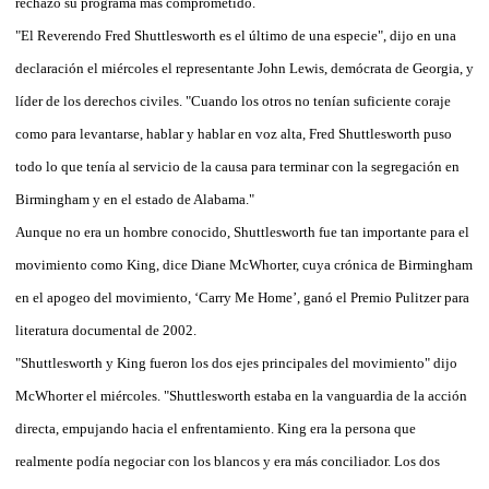
rechazó su programa más comprometido.
"El Reverendo Fred Shuttlesworth es el último de una especie", dijo en una
declaración el miércoles el representante John Lewis, demócrata de Georgia, y
líder de los derechos civiles. "Cuando los otros no tenían suficiente coraje
como para levantarse, hablar y hablar en voz alta, Fred Shuttlesworth puso
todo lo que tenía al servicio de la causa para terminar con la segregación en
Birmingham y en el estado de Alabama."
Aunque no era un hombre conocido, Shuttlesworth fue tan importante para el
movimiento como King, dice Diane McWhorter, cuya crónica de Birmingham
en el apogeo del movimiento, ‘Carry Me Home’, ganó el Premio Pulitzer para
literatura documental de 2002.
"Shuttlesworth y King fueron los dos ejes principales del movimiento" dijo
McWhorter el miércoles. "Shuttlesworth estaba en la vanguardia de la acción
directa, empujando hacia el enfrentamiento. King era la persona que
realmente podía negociar con los blancos y era más conciliador. Los dos