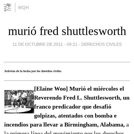
MQH
murió fred shuttlesworth
11 DE OCTUBRE DE 2011 - 09:21
-
DERECHOS CIVILES
Activista de la lucha por los derechos civiles.
[Elaine Woo] Murió el miércoles el
Reverendo Fred L. Shuttlesworth, un
franco predicador que desafió
golpizas, atentados con bomba e
incendios para llevar a Birmingham, Alabama,
a
la primera línea del movimiento por los derechos