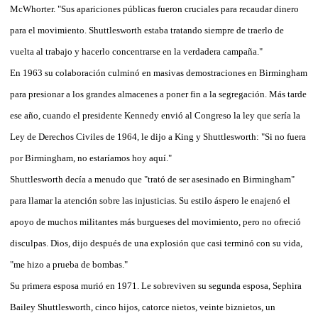
McWhorter. "Sus apariciones públicas fueron cruciales para recaudar dinero
para el movimiento. Shuttlesworth estaba tratando siempre de traerlo de
vuelta al trabajo y hacerlo concentrarse en la verdadera campaña."
En 1963 su colaboración culminó en masivas demostraciones en Birmingham
para presionar a los grandes almacenes a poner fin a la segregación. Más tarde
ese año, cuando el presidente Kennedy envió al Congreso la ley que sería la
Ley de Derechos Civiles de 1964, le dijo a King y Shuttlesworth: "Si no fuera
por Birmingham, no estaríamos hoy aquí."
Shuttlesworth decía a menudo que "trató de ser asesinado en Birmingham"
para llamar la atención sobre las injusticias. Su estilo áspero le enajenó el
apoyo de muchos militantes más burgueses del movimiento, pero no ofreció
disculpas. Dios, dijo después de una explosión que casi terminó con su vida,
"me hizo a prueba de bombas."
Su primera esposa murió en 1971. Le sobreviven su segunda esposa, Sephira
Bailey Shuttlesworth, cinco hijos, catorce nietos, veinte biznietos, un